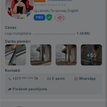
Bija vietnē: Pirms 1 d. 6 st.
Latviski, По-русски, English
PRO
Cenas
Logu mazgāšana
1-2€/M2
Darbu piemēri
+65
Kontakti
+371 *** *** 74
E-pasts
WhatsApp
Piedāvāt pasūtījumu