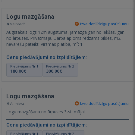
Logu mazgāšana
Izveidot līdzīgu pasūtījumu
Melnbārži
Augstākais logs 12m augstumā, jāmazgā gan no iekšas, gan
no àrpuses. Privatmāja. Darba apjoms redzams bildēs, m2
nevarēšu pateikt. Virsmas platība, m²: 1
Cenu piedāvājumi no izpildītājiem:
Piedāvājums Nr.1
Piedāvājums Nr.2
180,00€
300,00€
Logu mazgāšana
Izveidot līdzīgu pasūtījumu
Valmiera
Logu mazgāšana no ārpuses 3-st. mājai
Cenu piedāvājumi no izpildītājiem:
Piedāvājums Nr.1
Piedāvājums Nr.2