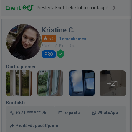
Pieslēdz Enefit elektrību un ietaupi!
Kristine C.
5.0
·
1 atsauksmes
Bija vietnē: Pirms 9 st.
PRO
Darbu piemēri
+21
Kontakti
+371 *** *** 75
E-pasts
WhatsApp
Piedāvāt pasūtījumu