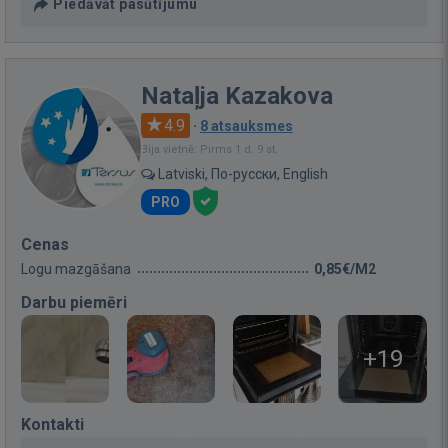
Piedāvāt pasūtījumu
Nataļja Kazakova
4.9
·
8 atsauksmes
Bija vietnē: Pirms 1 d. 9 st.
Latviski, По-русски, English
PRO
Cenas
Logu mazgāšana
0,85€/M2
Darbu piemēri
+19
Kontakti