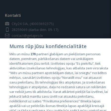
Kontakti
City24 SIA, (40003692375)
28259069
(darba dien. 09-17)
contact@getapro.lv
Mums rūp jūsu konfidencialitāte
Mēs un mūsu
270
partneri glabājam un piekļūstam personas
datiem, piemēram, pārlūkošanas datiem vai unikālajiem
identifikatoriem jūsu ierīcē. Izvēloties opciju “Es piekrītu”, tiek
Valstis
aktivizētas izsekošanas tehnoloģijas, kas atbalsta zem virsraksta
Igaunija
“Mēs un mūsu partneri apstrādājam datus, lai sniegtu” norādītos
mērķus, savukārt izvēloties opciju “Noraidīt visu” vai atsaucot
Latvija
savu piekrišanu, šīs tehnoloģijas tiks atspējotas. Ja izsekošanas
tehnoloģijas ir atspējotas, daļa no redzamā satura un reklāmām
Lietuva
var nebūt jums tik atbilstoša. Varat atkārtoti piekļūt šai izvēlnei, lai
jebkurā laikā mainītu savu izvēli vai atsauktu piekrišanu,
noklikšķinot uz saites “Privātuma preferences” tīmekļa lapas
apakšā vai uz peldošās ikonas tīmekļa lapas apakšējā kreisajā
stūrī, ja tāda ir redzama. Jūsu izvēle būs spēkā mūsu piekrišanas