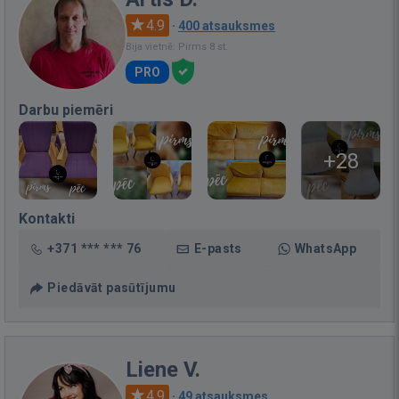
4.9
·
400 atsauksmes
Bija vietnē: Pirms 8 st.
PRO
Darbu piemēri
+28
Kontakti
+371 *** *** 76
E-pasts
WhatsApp
Piedāvāt pasūtījumu
Liene V.
4.9
·
49 atsauksmes