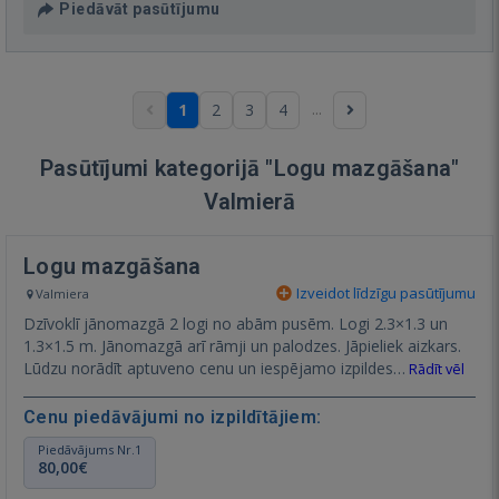
Piedāvāt pasūtījumu
...
1
2
3
4
Pasūtījumi kategorijā "Logu mazgāšana"
Valmierā
Logu mazgāšana
Izveidot līdzīgu pasūtījumu
Valmiera
Dzīvoklī jānomazgā 2 logi no abām pusēm. Logi 2.3×1.3 un
1.3×1.5 m. Jānomazgā arī rāmji un palodzes. Jāpieliek aizkars.
Lūdzu norādīt aptuveno cenu un iespējamo izpildes…
Rādīt vēl
Cenu piedāvājumi no izpildītājiem:
Piedāvājums Nr.1
80,00€