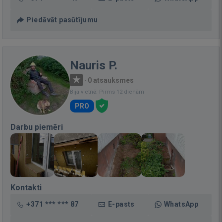
Piedāvāt pasūtījumu
Nauris P.
·
0 atsauksmes
Bija vietnē: Pirms 12 dienām
PRO
Darbu piemēri
Kontakti
+371 *** *** 87
E-pasts
WhatsApp