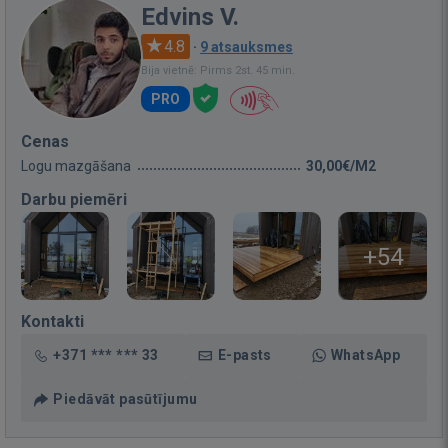
Edvins V.
4.8
·
9 atsauksmes
Bija vietnē: Pirms 2st. 45 min.
PRO
Cenas
Logu mazgāšana
30,00€/M2
Darbu piemēri
+54
Kontakti
+371 *** *** 33
E-pasts
WhatsApp
Piedāvāt pasūtījumu