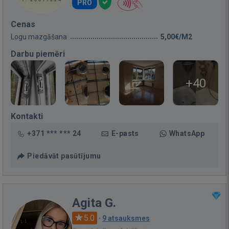
PRO
Cenas
Logu mazgāšana
5,00€/M2
Darbu piemēri
+40
Kontakti
+371 *** *** 24
E-pasts
WhatsApp
Piedāvāt pasūtījumu
Agita G.
5.0
·
9 atsauksmes