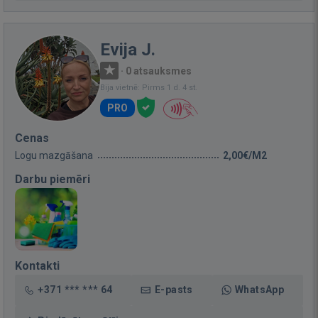
Evija J.
·
0 atsauksmes
Bija vietnē: Pirms 1 d. 4 st.
PRO
Cenas
Logu mazgāšana
2,00€/M2
Darbu piemēri
Kontakti
+371 *** *** 64
E-pasts
WhatsApp