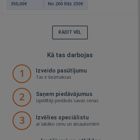
350,00€
No 200 līdz 250€
RĀDĪT VĒL
Kā tas darbojas
1
Izveido pasūtījumu
Tas ir bezmaksas
2
Saņem piedāvājumus
Izpildītāji piedāvās savas cenas
3
Izvēlies speciālistu
ar labāko cenu un atsauksmēm