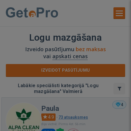
Logu mazgāšana
Izveido pasūtījumu
bez maksas
vai
apskati cenas
IZVEIDOT PASŪTĪJUMU
Labākie speciālisti kategorijā "Logu
mazgāšana" Valmierā
4
Paula
4.9
·
73 atsauksmes
Bija vietnē: Pirms 4st. 56 min.