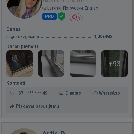
Bija vietnē: Pirms 1st. 33 min.
Latviski, По-русски, English
PRO
Cenas
Logu mazgāšana
1,00€/M2
Darbu piemēri
+93
Kontakti
+371 *** *** 49
E-pasts
WhatsApp
Piedāvāt pasūtījumu
Artis D.