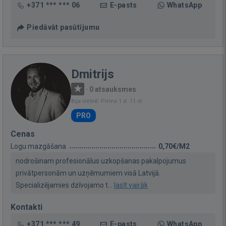
+371 *** *** 06
E-pasts
WhatsApp
Piedāvāt pasūtījumu
Dmitrijs
·
0 atsauksmes
Bija vietnē: Pirms 1 d. 11 st.
PRO
Cenas
Logu mazgāšana
0,70€/M2
nodrošinam profesionālus uzkopšanas pakalpojumus
privātpersonām un uzņēmumiem visā Latvijā.
Specializējamies dzīvojamo t...
lasīt vairāk
Kontakti
+371 *** *** 49
E-pasts
WhatsApp