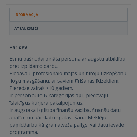
INFORMĀCIJA
ATSAUKSMES
Par sevi
Esmu pašnodarbināta persona ar augstu atbildību
pret izpildāmo darbu.
Piedāvāju profesionālo mājas un biroju uzkopšanu
,logu mazgāšanu, ar saviem tīrīšanas līdzekļiem.
Pieredze vairāk >10 gadiem.
Ir person.auto B kategorijas apl., piedāvāju
īslaicīgus kurjera pakalpojumus.
Ir augstākā izglitība finanšu vadībā, finanšu datu
analīze un pārskatu sgatavošana. Meklēju
Ienākt
papilddarbu kā gramatveža palīgs, vai datu ievade
programmā.