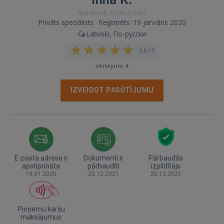
Bija vietnē: Pirms 1 mēn.
Privāts speciālists · Reģistrēts: 19 janvāris 2020
Latviski, По-русски
5,0 / 5
Vērtējumi: 4
IZVEIDOT PASŪTĪJUMU
E-pasta adrese ir
Dokumenti ir
Pārbaudīts
apstiprināta
pārbaudīti
izpildītājs
19.01.2020
25.12.2021
25.12.2021
Pieņemu karšu
maksājumus