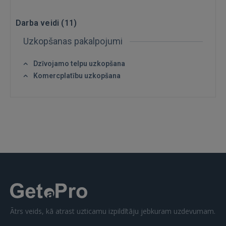
Darba veidi (
11
)
Uzkopšanas pakalpojumi
IENĀKT
Dzīvojamo telpu uzkopšana
Komercplatību uzkopšana
Aizmirsāt paroli?
Atcerēties?
FACEBOOK
GOOGLE
 Sign in with Apple
Vēl neesat reģistrējies?
Ātrs veids, kā atrast uzticamu izpildītāju jebkuram uzdevumam.
REĢISTRĀCIJA