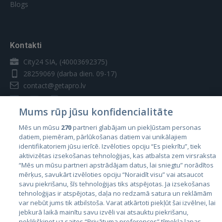
Blogs
Kontakti
City24 SIA, (40003692375)
28259069
(darba dien. 09-17)
contact@getapro.lv
Mums rūp jūsu konfidencialitāte
Mēs un mūsu
270
partneri glabājam un piekļūstam personas
datiem, piemēram, pārlūkošanas datiem vai unikālajiem
Valstis
identifikatoriem jūsu ierīcē. Izvēloties opciju “Es piekrītu”, tiek
aktivizētas izsekošanas tehnoloģijas, kas atbalsta zem virsraksta
Igaunija
“Mēs un mūsu partneri apstrādājam datus, lai sniegtu” norādītos
Latvija
mērķus, savukārt izvēloties opciju “Noraidīt visu” vai atsaucot
savu piekrišanu, šīs tehnoloģijas tiks atspējotas. Ja izsekošanas
Lietuva
tehnoloģijas ir atspējotas, daļa no redzamā satura un reklāmām
var nebūt jums tik atbilstoša. Varat atkārtoti piekļūt šai izvēlnei, lai
jebkurā laikā mainītu savu izvēli vai atsauktu piekrišanu,
noklikšķinot uz saites “Privātuma preferences” tīmekļa lapas