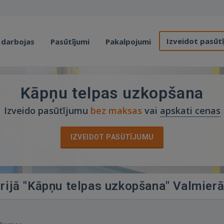
Izveidot pasūt
 darbojas
Pasūtījumi
Pakalpojumi
Kāpņu telpas uzkopšana
Izveido pasūtījumu
bez maksas
vai
apskati cenas
IZVEIDOT PASŪTĪJUMU
orijā "Kāpņu telpas uzkopšana" Valmier