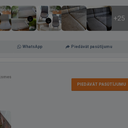
+25
WhatsApp
Piedāvāt pasūtījumu
uksmes
PIEDĀVĀT PASŪTĪJUMU