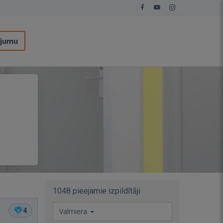
ījumu
ā
1048 pieejamie izpildītāji
4
Valmiera