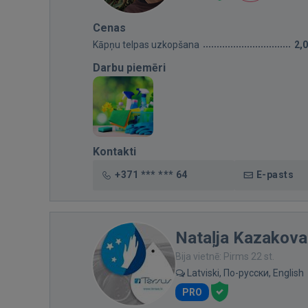
Cenas
Kāpņu telpas uzkopšana
2,
Darbu piemēri
Kontakti
+371 *** *** 64
E-pasts
Nataļja Kazakova
Bija vietnē: Pirms 22 st.
Latviski, По-русски, English
PRO