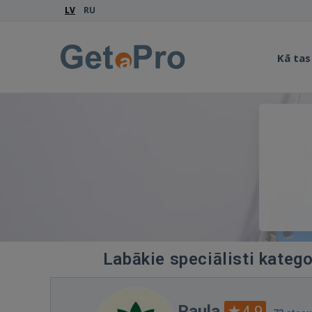
LV
RU
Kā tas
Labākie speciālisti kateg
Paula
4.9