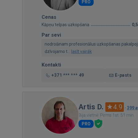
PRO
Cenas
Kāpņu telpas uzkopšana
0,
Par sevi
nodrošinam profesionālus uzkopšanas pakalpoj
dzīvojamo t...
lasīt vairāk
Kontakti
+371 *** *** 49
E-pasts
Artis D.
4.9
·
399 
Bija vietnē: Pirms 1st. 51 min.
PRO