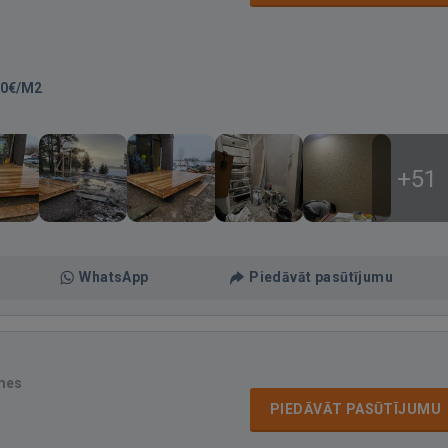
00€/M2
+51
WhatsApp
Piedāvāt pasūtījumu
mes
PIEDĀVĀT PASŪTĪJUMU