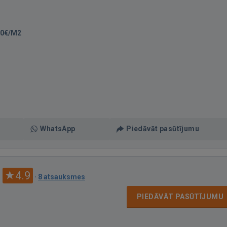
00€/M2
WhatsApp
Piedāvāt pasūtījumu
4.9
·
8 atsauksmes
PIEDĀVĀT PASŪTĪJUMU