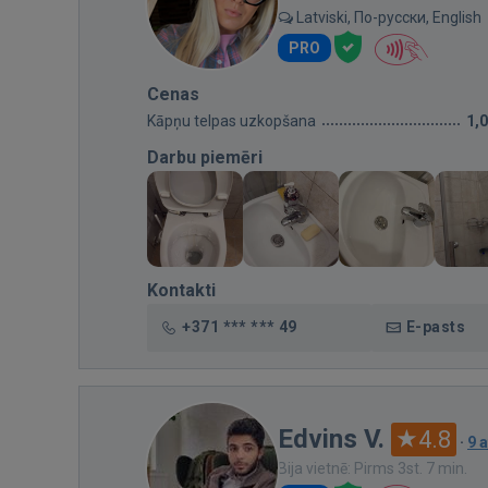
Latviski, По-русски, English
PRO
Cenas
Kāpņu telpas uzkopšana
1,
Darbu piemēri
Kontakti
+371 *** *** 49
E-pasts
Edvins V.
4.8
·
9 
Bija vietnē: Pirms 3st. 7 min.