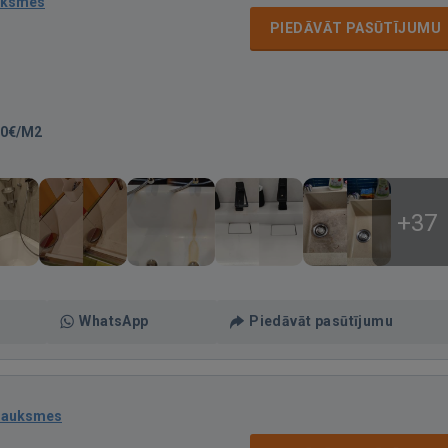
uksmes
PIEDĀVĀT PASŪTĪJUMU
00€/M2
+37
WhatsApp
Piedāvāt pasūtījumu
sauksmes