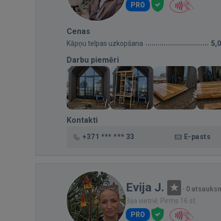
PRO
Cenas
Kāpņu telpas uzkopšana
5,
Darbu piemēri
Kontakti
+371 *** *** 33
E-pasts
Evija J.
·
0 atsauks
Bija vietnē: Pirms 16 st.
PRO