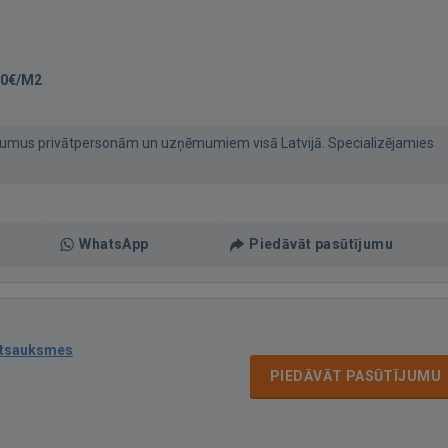
50€/M2
umus privātpersonām un uzņēmumiem visā Latvijā. Specializējamies
WhatsApp
Piedāvāt pasūtījumu
atsauksmes
PIEDĀVĀT PASŪTĪJUMU