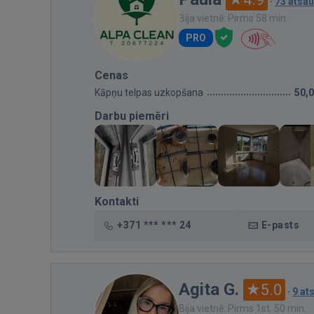
·
73 atsa
Bija vietnē: Pirms 58 min.
PRO
Cenas
Kāpņu telpas uzkopšana
50,
Darbu piemēri
Kontakti
+371 *** *** 24
E-pasts
Agita G.
5.0
·
9 at
Bija vietnē: Pirms 1st. 50 min.