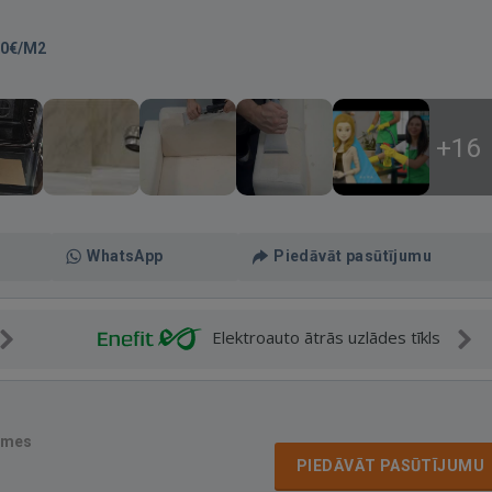
50€/M2
+16
WhatsApp
Piedāvāt pasūtījumu
Elektroauto ātrās uzlādes tīkls
smes
PIEDĀVĀT PASŪTĪJUMU