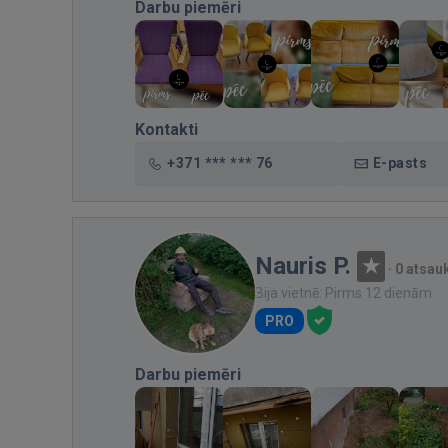
Darbu piemēri
Kontakti
+371 *** *** 76
E-pasts
Nauris P.
·
0 atsa
Bija vietnē: Pirms 12 dienām
PRO
Darbu piemēri