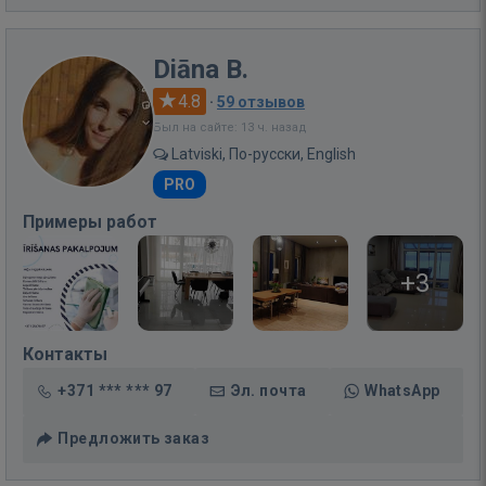
Diāna B.
4.8
·
59 отзывов
Был на сайте: 13 ч. назад
Latviski, По-русски, English
PRO
Примеры работ
+3
Контакты
+371 *** *** 97
Эл. почта
WhatsApp
Предложить заказ