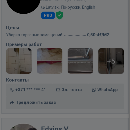
Был на сайте: 2 дней назад
Latviski, По-русски, English
PRO
Цены
Уборка торговых помещений
0,50-4€/M2
Примеры работ
+5
Контакты
+371 *** *** 41
Эл. почта
WhatsApp
Предложить заказ
Edvins V.