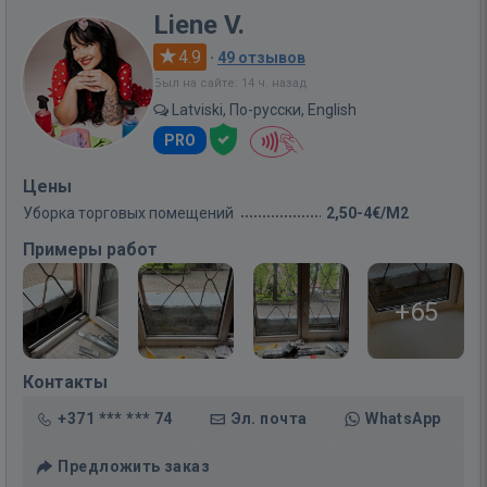
Liene V.
4.9
·
49 отзывов
Был на сайте: 14 ч. назад
Latviski, По-русски, English
PRO
Цены
Уборка торговых помещений
2,50-4€/M2
Примеры работ
+65
Контакты
+371 *** *** 74
Эл. почта
WhatsApp
Предложить заказ