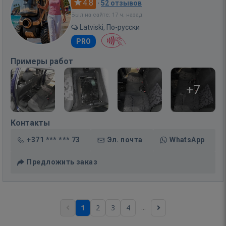
4.8
·
52 отзывов
Был на сайте: 17 ч. назад
Latviski, По-русски
PRO
Примеры работ
+7
Контакты
+371 *** *** 73
Эл. почта
WhatsApp
Предложить заказ
...
1
2
3
4