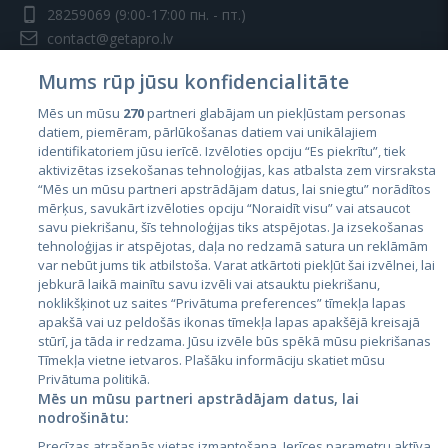
28259069
(9:00-17:00 пн. - пт.)
contact@getapro.lv
Mums rūp jūsu konfidencialitāte
Mēs un mūsu
270
partneri glabājam un piekļūstam personas
datiem, piemēram, pārlūkošanas datiem vai unikālajiem
identifikatoriem jūsu ierīcē. Izvēloties opciju “Es piekrītu”, tiek
Страны
aktivizētas izsekošanas tehnoloģijas, kas atbalsta zem virsraksta
Эстония
“Mēs un mūsu partneri apstrādājam datus, lai sniegtu” norādītos
mērķus, savukārt izvēloties opciju “Noraidīt visu” vai atsaucot
Латвия
savu piekrišanu, šīs tehnoloģijas tiks atspējotas. Ja izsekošanas
tehnoloģijas ir atspējotas, daļa no redzamā satura un reklāmām
Литва
var nebūt jums tik atbilstoša. Varat atkārtoti piekļūt šai izvēlnei, lai
jebkurā laikā mainītu savu izvēli vai atsauktu piekrišanu,
noklikšķinot uz saites “Privātuma preferences” tīmekļa lapas
apakšā vai uz peldošās ikonas tīmekļa lapas apakšējā kreisajā
stūrī, ja tāda ir redzama. Jūsu izvēle būs spēkā mūsu piekrišanas
Tīmekļa vietne ietvaros. Plašāku informāciju skatiet mūsu
Privātuma politikā.
Mēs un mūsu partneri apstrādājam datus, lai
nodrošinātu:
City24.lv
CVbankas.lt
Precīzas atrašanās vietas izmantošana. Ierīces parametru aktīva