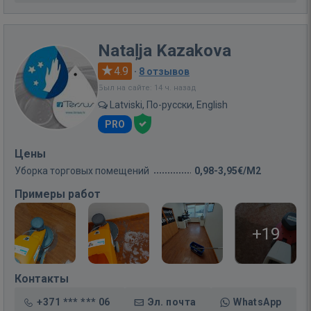
Nataļja Kazakova
4.9
·
8 отзывов
Был на сайте: 14 ч. назад
Latviski, По-русски, English
PRO
Цены
Уборка торговых помещений
0,98-3,95€/M2
Примеры работ
+19
Контакты
+371 *** *** 06
Эл. почта
WhatsApp