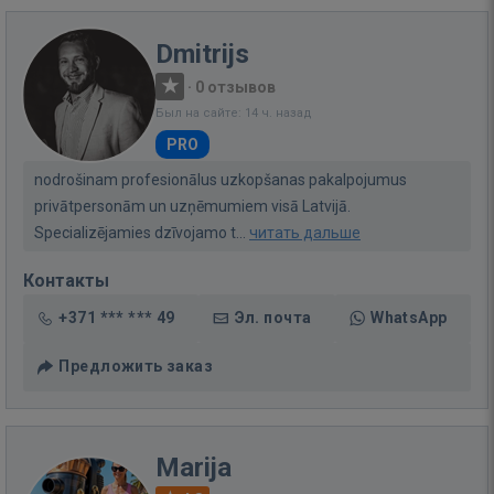
Dmitrijs
·
0 отзывов
Был на сайте: 14 ч. назад
PRO
nodrošinam profesionālus uzkopšanas pakalpojumus
privātpersonām un uzņēmumiem visā Latvijā.
Specializējamies dzīvojamo t...
читать дальше
Контакты
+371 *** *** 49
Эл. почта
WhatsApp
Предложить заказ
Marija