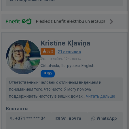
Pieslēdz Enefit elektrību un ietaupi!
Kristīne Kļaviņa
5.0
·
21 отзывов
Был на сайте: 10 ч. назад
Latviski, По-русски, English
PRO
Ответственный человек с отличным видением и
пониманием того, что чисто. Я могу помочь
поддерживать чистоту в ваших домах...
читать дальше
Контакты
+371 *** *** 34
Эл. почта
WhatsApp