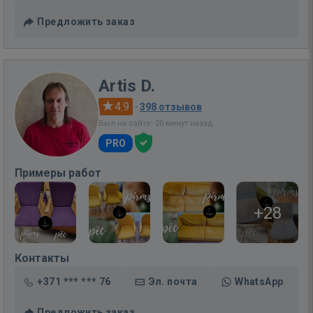
Предложить заказ
Artis D.
4.9
·
398 отзывов
Был на сайте: 20 минут назад
PRO
Примеры работ
+28
Контакты
+371 *** *** 76
Эл. почта
WhatsApp
Предложить заказ