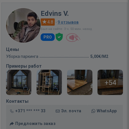
Edvins V.
4.8
·
9 отзывов
Был на сайте: 3 ч. 50 мин. назад
PRO
Цены
Уборка паркинга
5,00€/M2
Примеры работ
+54
Контакты
+371 *** *** 33
Эл. почта
WhatsApp
Предложить заказ