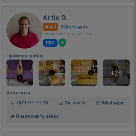
Artis D.
4.9
·
398 отзывов
Был на сайте: 12 минут назад
PRO
Примеры работ
+28
Контакты
+371 *** *** 76
Эл. почта
WhatsApp
Предложить заказ