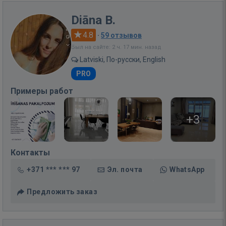
Diāna B.
4.8
·
59 отзывов
Был на сайте: 2 ч. 17 мин. назад
Latviski, По-русски, English
PRO
Примеры работ
+3
Контакты
+371 *** *** 97
Эл. почта
WhatsApp
Предложить заказ