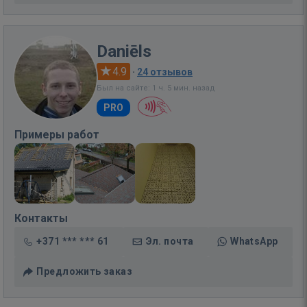
Daniēls
4.9
·
24 отзывов
Был на сайте: 1 ч. 5 мин. назад
PRO
Примеры работ
Контакты
+371 *** *** 61
Эл. почта
WhatsApp
Предложить заказ