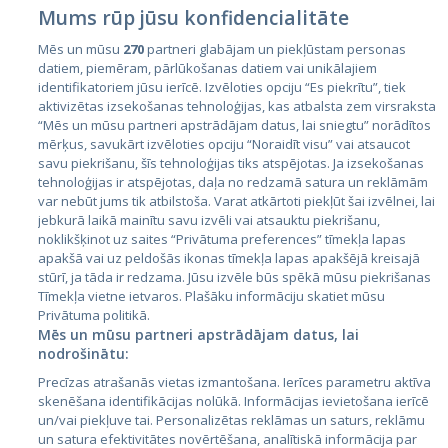
Mums rūp jūsu konfidencialitāte
Mēs un mūsu
270
partneri glabājam un piekļūstam personas
datiem, piemēram, pārlūkošanas datiem vai unikālajiem
identifikatoriem jūsu ierīcē. Izvēloties opciju “Es piekrītu”, tiek
Страны
aktivizētas izsekošanas tehnoloģijas, kas atbalsta zem virsraksta
Эстония
“Mēs un mūsu partneri apstrādājam datus, lai sniegtu” norādītos
mērķus, savukārt izvēloties opciju “Noraidīt visu” vai atsaucot
Латвия
savu piekrišanu, šīs tehnoloģijas tiks atspējotas. Ja izsekošanas
tehnoloģijas ir atspējotas, daļa no redzamā satura un reklāmām
Литва
var nebūt jums tik atbilstoša. Varat atkārtoti piekļūt šai izvēlnei, lai
jebkurā laikā mainītu savu izvēli vai atsauktu piekrišanu,
noklikšķinot uz saites “Privātuma preferences” tīmekļa lapas
apakšā vai uz peldošās ikonas tīmekļa lapas apakšējā kreisajā
stūrī, ja tāda ir redzama. Jūsu izvēle būs spēkā mūsu piekrišanas
Tīmekļa vietne ietvaros. Plašāku informāciju skatiet mūsu
Privātuma politikā.
Mēs un mūsu partneri apstrādājam datus, lai
nodrošinātu:
City24.lv
CVbankas.lt
Precīzas atrašanās vietas izmantošana. Ierīces parametru aktīva
City24.ee
Kainos.lt
skenēšana identifikācijas nolūkā. Informācijas ievietošana ierīcē
un/vai piekļuve tai. Personalizētas reklāmas un saturs, reklāmu
GetaPro.lv
Paslaugos.lt
un satura efektivitātes novērtēšana, analītiskā informācija par
GetaPro.ee
auto24.ee