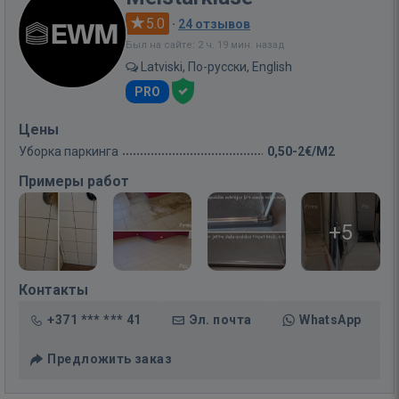
5.0
·
24 отзывов
Был на сайте: 2 ч. 19 мин. назад
Latviski, По-русски, English
PRO
Цены
Уборка паркинга
0,50-2€/M2
Примеры работ
+5
Контакты
+371 *** *** 41
Эл. почта
WhatsApp
Предложить заказ