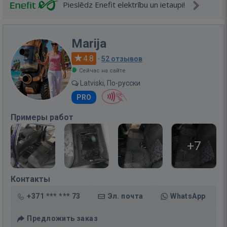
Pieslēdz Enefit elektrību un ietaupi!
Marija
4.8
·
52 отзывов
Сейчас на сайте
Latviski, По-русски
PRO
Примеры работ
+7
Контакты
+371 *** *** 73
Эл. почта
WhatsApp
Предложить заказ