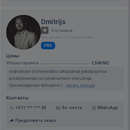
Dmitrijs
·
0 отзывов
Был на сайте: 2 ч. 44 мин. назад
PRO
Цены
Уборка паркинга
1,50€/M2
nodrošinam profesionālus uzkopšanas pakalpojumus
privātpersonām un uzņēmumiem visā Latvijā.
Specializējamies dzīvojamo t...
читать дальше
Контакты
+371 *** *** 49
Эл. почта
WhatsApp
Предложить заказ