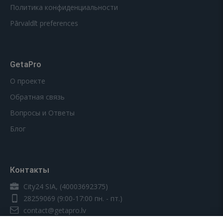
Политика конфиденциальности
Pārvaldīt preferences
GetaPro
О проекте
Обратная связь
Вопросы и Ответы
Блог
Контакты
City24 SIA, (40003692375)
28259069
(9:00-17:00 пн. - пт.)
contact@getapro.lv