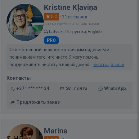
Kristīne Kļaviņa
5.0
·
21 отзывов
Был на сайте: 2 ч. 55 мин. назад
Latviski, По-русски, English
PRO
Ответственный человек с отличным видением и
пониманием того, что чисто. Я могу помочь
поддерживать чистоту в ваших домах...
читать дальше
Контакты
+371 *** *** 34
Эл. почта
WhatsApp
Предложить заказ
Marina