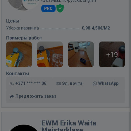
Latviski, По-русски, English
PRO
Цены
Уборка паркинга
0,98-4,50€/M2
Примеры работ
+19
Контакты
+371 *** *** 06
Эл. почта
WhatsApp
Предложить заказ
EWM Erika Waita
Meistarklase