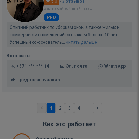
5.0
·
3 отзывов
Был на сайте: 4 дней назад
PRO
Опытный работник по уборкам окон, а также жилых и
коммерческих помещений со стажем больше 10 лет.
Успешный со-основатель...
читать дальше
Контакты
+371 *** *** 14
Эл. почта
WhatsApp
Предложить заказ
...
1
2
3
4
Как это работает