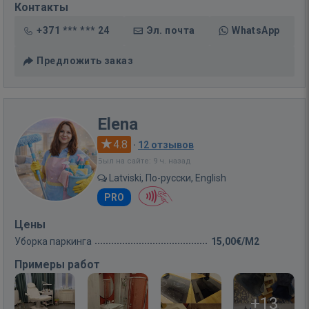
Контакты
+371 *** *** 24
Эл. почта
WhatsApp
Предложить заказ
Elena
4.8
·
12 отзывов
Был на сайте: 9 ч. назад
Latviski, По-русски, English
PRO
Цены
Уборка паркинга
15,00€/M2
Примеры работ
+13