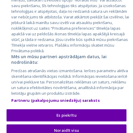
mērķus, savukārt izvēloties opciju “Noraidīt visu” vai atsaucot
Латвия
savu piekrišanu, šīs tehnoloģijas tiks atspējotas. Ja izsekošanas
tehnoloģijas ir atspējotas, daļa no redzamā satura un reklāmām
Литва
var nebūt jums tik atbilstoša. Varat atkārtoti piekļūt šai izvēlnei, lai
jebkurā laikā mainītu savu izvēli vai atsauktu piekrišanu,
noklikšķinot uz saites “Privātuma preferences” tīmekļa lapas
apakšā vai uz peldošās ikonas tīmekļa lapas apakšējā kreisajā
stūrī, ja tāda ir redzama. Jūsu izvēle būs spēkā mūsu piekrišanas
Tīmekļa vietne ietvaros. Plašāku informāciju skatiet mūsu
Privātuma politikā.
Mēs un mūsu partneri apstrādājam datus, lai
nodrošinātu:
City24.lv
CVbankas.lt
Precīzas atrašanās vietas izmantošana. Ierīces parametru aktīva
City24.ee
Kainos.lt
skenēšana identifikācijas nolūkā. Informācijas ievietošana ierīcē
un/vai piekļuve tai. Personalizētas reklāmas un saturs, reklāmu
GetaPro.lv
Paslaugos.lt
un satura efektivitātes novērtēšana, analītiskā informācija par
GetaPro.ee
auto24.ee
lietotāju grupām un produktu izstrāde.
Skelbiu.lt
KV.ee
Partneru (pakalpojumu sniedzēju) saraksts
Autoplius.lt
Osta.ee
Aruodas.lt
KuldneBörs.ee
Es piekrītu
Noraidīt visu