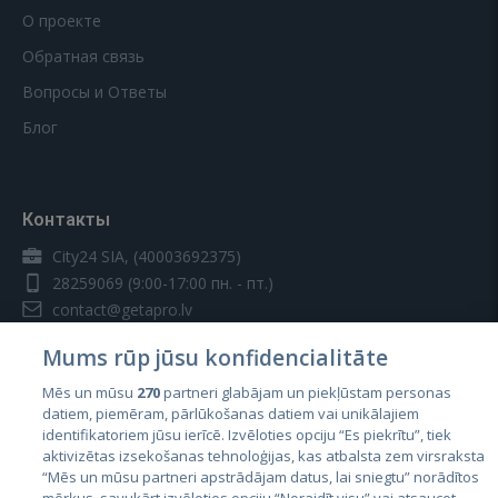
О проекте
Обратная связь
Вопросы и Ответы
Блог
Контакты
City24 SIA, (40003692375)
28259069
(9:00-17:00 пн. - пт.)
contact@getapro.lv
Mums rūp jūsu konfidencialitāte
Mēs un mūsu
270
partneri glabājam un piekļūstam personas
datiem, piemēram, pārlūkošanas datiem vai unikālajiem
identifikatoriem jūsu ierīcē. Izvēloties opciju “Es piekrītu”, tiek
Страны
aktivizētas izsekošanas tehnoloģijas, kas atbalsta zem virsraksta
Эстония
“Mēs un mūsu partneri apstrādājam datus, lai sniegtu” norādītos