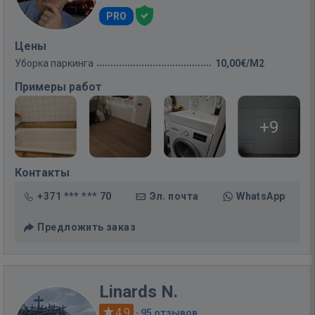
PRO
Цены
Уборка паркинга
10,00€/M2
Примеры работ
+9
Контакты
+371 *** *** 70
Эл. почта
WhatsApp
Предложить заказ
Linards N.
4.9
·
95 отзывов