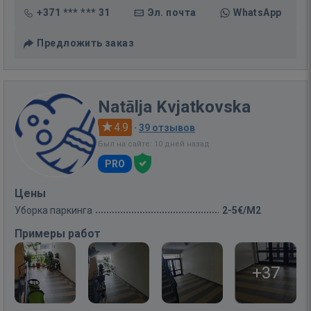
+371 *** *** 31
Эл. почта
WhatsApp
Предложить заказ
Natālja Kvjatkovska
4.9
·
39 отзывов
Был на сайте: 10 дней назад
PRO
Цены
Уборка паркинга
2-5€/M2
Примеры работ
+37