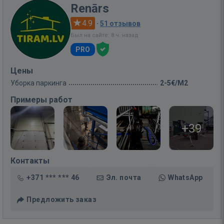
Renārs
4.9
·
51 отзывов
Был на сайте: 8 ч. назад
PRO
Цены
Уборка паркинга
2-5€/M2
Примеры работ
+39
Контакты
+371 *** *** 46
Эл. почта
WhatsApp
Предложить заказ