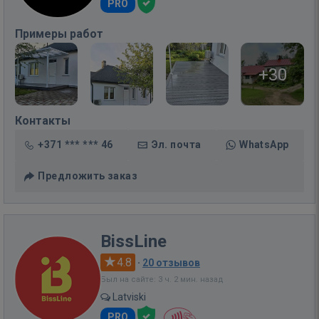
PRO
Примеры работ
+30
Контакты
+371 *** *** 46
Эл. почта
WhatsApp
Предложить заказ
BissLine
4.8
·
20 отзывов
Был на сайте: 3 ч. 2 мин. назад
Latviski
PRO