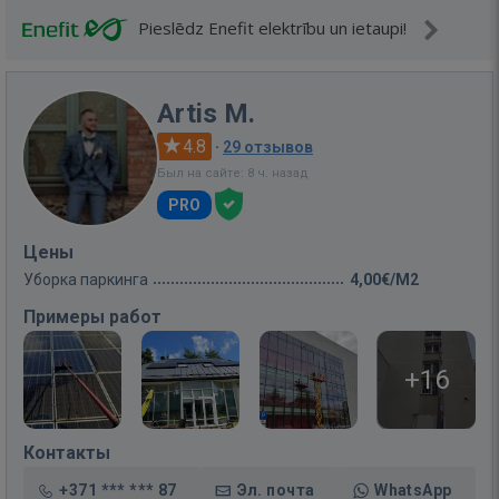
Pieslēdz Enefit elektrību un ietaupi!
Artis M.
4.8
·
29 отзывов
Был на сайте: 8 ч. назад
PRO
Цены
Уборка паркинга
4,00€/M2
Примеры работ
+16
Контакты
+371 *** *** 87
Эл. почта
WhatsApp