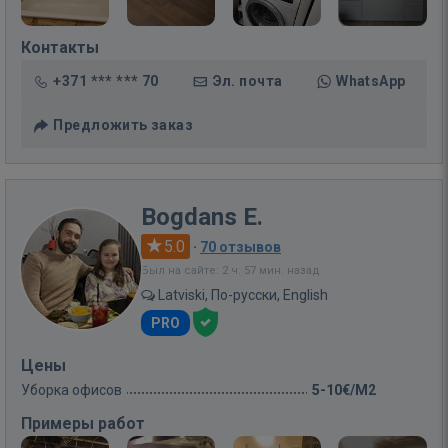
Контакты
+371 *** *** 70
Эл. почта
WhatsApp
Предложить заказ
Bogdans E.
5.0
·
70 отзывов
Был на сайте: 2 ч. 57 мин. назад
Latviski, По-русски, English
PRO
Цены
Уборка офисов
5-10€/M2
Примеры работ