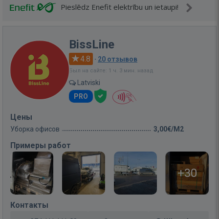
Pieslēdz Enefit elektrību un ietaupi!
BissLine
4.8
·
20 отзывов
Был на сайте: 1 ч. 3 мин. назад
Latviski
PRO
Цены
Уборка офисов
3,00€/M2
Примеры работ
+30
Контакты