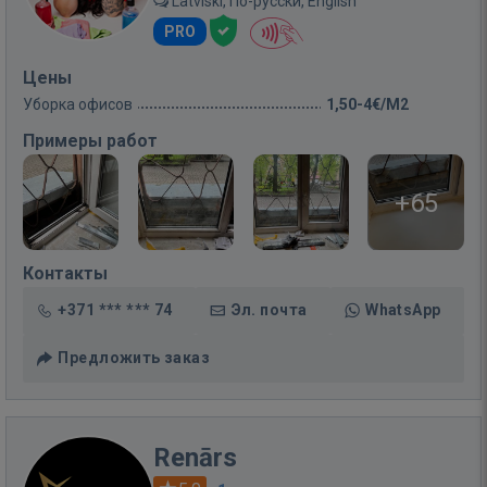
Latviski, По-русски, English
PRO
Цены
Уборка офисов
1,50-4€/M2
Примеры работ
+65
Контакты
+371 *** *** 74
Эл. почта
WhatsApp
Предложить заказ
Renārs