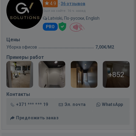
4.9
·
36 отзывов
Был на сайте: 16 ч. назад
Latviski, По-русски, English
PRO
Цены
Уборка офисов
7,00€/M2
Примеры работ
+852
Контакты
+371 *** *** 19
Эл. почта
WhatsApp
Предложить заказ