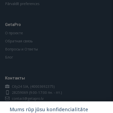
Pārvaldīt preferences
GetaPro
О проекте
Обратная связь
Вопросы и Ответы
Блог
Контакты
City24 SIA, (40003692375)
28259069
(9:00-17:00 пн. - пт.)
contact@getapro.lv
Mums rūp jūsu konfidencialitāte