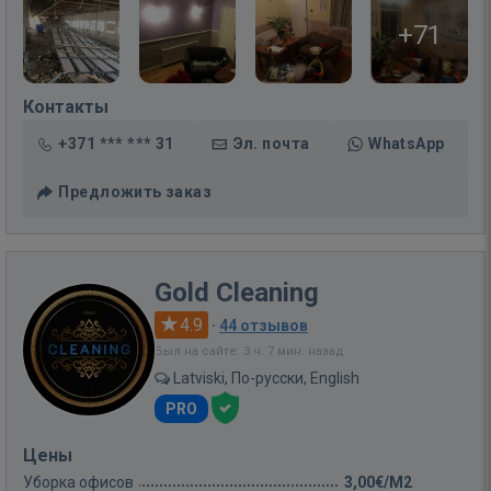
+71
Контакты
+371 *** *** 31
Эл. почта
WhatsApp
Предложить заказ
Gold Cleaning
4.9
·
44 отзывов
Был на сайте: 3 ч. 7 мин. назад
Latviski, По-русски, English
PRO
Цены
Уборка офисов
3,00€/M2