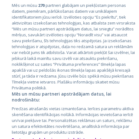
Mēs un mūsu
270
partneri glabājam un piekļūstam personas
datiem, piemēram, pārlūkošanas datiem vai unikālajiem
identifikatoriem jūsu ierīcē. Izvēloties opciju “Es piekrītu”, tiek
Страны
aktivizētas izsekošanas tehnoloģijas, kas atbalsta zem virsraksta
Эстония
“Mēs un mūsu partneri apstrādājam datus, lai sniegtu” norādītos
mērķus, savukārt izvēloties opciju “Noraidīt visu” vai atsaucot
Латвия
savu piekrišanu, šīs tehnoloģijas tiks atspējotas. Ja izsekošanas
tehnoloģijas ir atspējotas, daļa no redzamā satura un reklāmām
Литва
var nebūt jums tik atbilstoša. Varat atkārtoti piekļūt šai izvēlnei, lai
jebkurā laikā mainītu savu izvēli vai atsauktu piekrišanu,
noklikšķinot uz saites “Privātuma preferences” tīmekļa lapas
apakšā vai uz peldošās ikonas tīmekļa lapas apakšējā kreisajā
stūrī, ja tāda ir redzama. Jūsu izvēle būs spēkā mūsu piekrišanas
Tīmekļa vietne ietvaros. Plašāku informāciju skatiet mūsu
Privātuma politikā.
Mēs un mūsu partneri apstrādājam datus, lai
nodrošinātu:
City24.lv
CVbankas.lt
Precīzas atrašanās vietas izmantošana. Ierīces parametru aktīva
City24.ee
Kainos.lt
skenēšana identifikācijas nolūkā. Informācijas ievietošana ierīcē
un/vai piekļuve tai. Personalizētas reklāmas un saturs, reklāmu
GetaPro.lv
Paslaugos.lt
un satura efektivitātes novērtēšana, analītiskā informācija par
GetaPro.ee
auto24.ee
lietotāju grupām un produktu izstrāde.
Skelbiu.lt
KV.ee