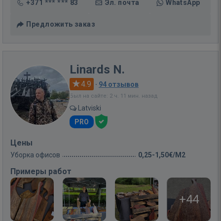
+371 *** *** 83
Эл. почта
WhatsApp
Предложить заказ
Linards N.
4.9
·
94 отзывов
Был на сайте: 2 ч. 11 мин. назад
Latviski
PRO
Цены
Уборка офисов
0,25-1,50€/M2
Примеры работ
+44