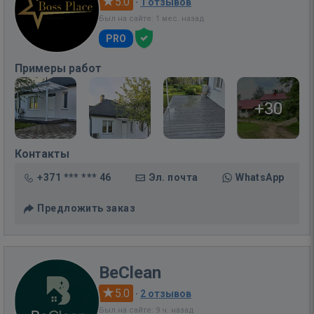
5.0
·
1 отзывов
Был на сайте: 1 мес. назад
PRO
Примеры работ
+30
Контакты
+371 *** *** 46
Эл. почта
WhatsApp
Предложить заказ
BeClean
5.0
·
2 отзывов
Был на сайте: 9 ч. назад