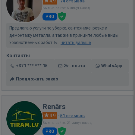
4.9
·
74 отзывов
Был на сайте: 5 минут назад
PRO
Предлагаю услуги по уборке, сантехнике, резке и
демонтажу металла, а так же в принципе любые виды
хозяйственных работ. В...
читать дальше
Контакты
+371 *** *** 15
Эл. почта
WhatsApp
Предложить заказ
Renārs
4.9
·
51 отзывов
Был на сайте: 21 минут назад
PRO