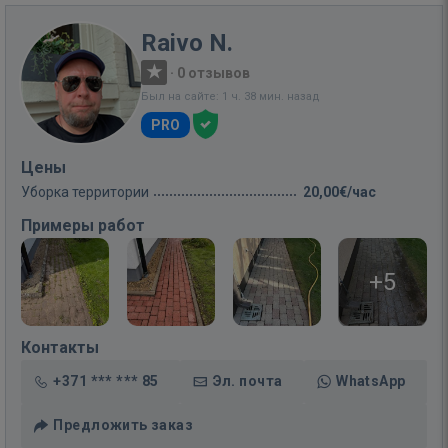
Raivo N.
·
0 отзывов
Был на сайте: 1 ч. 38 мин. назад
PRO
Цены
Уборка территории
20,00€/час
Примеры работ
+5
Контакты
+371 *** *** 85
Эл. почта
WhatsApp
Предложить заказ