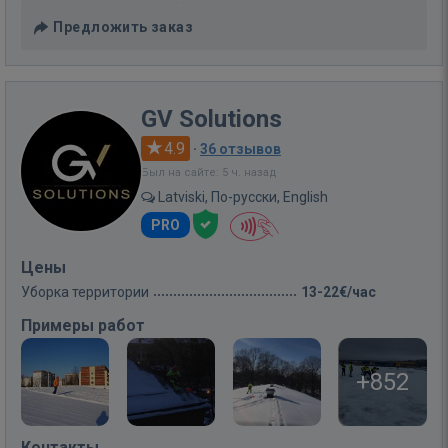
Предложить заказ
GV Solutions
4.9
·
36 отзывов
Был на сайте: 5 ч. назад
Latviski, По-русски, English
PRO
Цены
Уборка территории
13-22€/час
Примеры работ
+852
Контакты