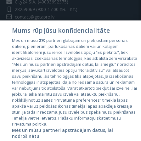
City24 SIA, (40003692375)
28259069
(9:00-17:00 пн. - пт.)
contact@getapro.lv
Mums rūp jūsu konfidencialitāte
Mēs un mūsu
270
partneri glabājam un piekļūstam personas
datiem, piemēram, pārlūkošanas datiem vai unikālajiem
identifikatoriem jūsu ierīcē. Izvēloties opciju “Es piekrītu”, tiek
Страны
aktivizētas izsekošanas tehnoloģijas, kas atbalsta zem virsraksta
Эстония
“Mēs un mūsu partneri apstrādājam datus, lai sniegtu” norādītos
mērķus, savukārt izvēloties opciju “Noraidīt visu” vai atsaucot
Латвия
savu piekrišanu, šīs tehnoloģijas tiks atspējotas. Ja izsekošanas
tehnoloģijas ir atspējotas, daļa no redzamā satura un reklāmām
Литва
var nebūt jums tik atbilstoša. Varat atkārtoti piekļūt šai izvēlnei, lai
jebkurā laikā mainītu savu izvēli vai atsauktu piekrišanu,
noklikšķinot uz saites “Privātuma preferences” tīmekļa lapas
apakšā vai uz peldošās ikonas tīmekļa lapas apakšējā kreisajā
stūrī, ja tāda ir redzama. Jūsu izvēle būs spēkā mūsu piekrišanas
Tīmekļa vietne ietvaros. Plašāku informāciju skatiet mūsu
Privātuma politikā.
Mēs un mūsu partneri apstrādājam datus, lai
nodrošinātu: