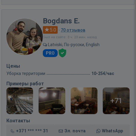
Bogdans E.
5.0
·
70 отзывов
Был на сайте: 3 ч. 23 мин. назад
Latviski, По-русски, English
PRO
Цены
Уборка территории
10-25€/час
Примеры работ
+71
Контакты
+371 *** *** 31
Эл. почта
WhatsApp