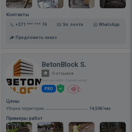
Контакты
+371 *** *** 74
Эл. почта
WhatsApp
Предложить заказ
BetonBlock S.
·
0 отзывов
Был на сайте: 4 дней назад
PRO
Цены
Уборка территории
14,50€/час
Примеры работ