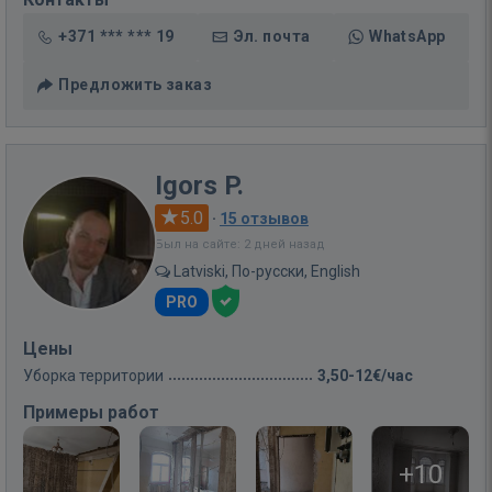
+371 *** *** 19
Эл. почта
WhatsApp
Предложить заказ
Igors P.
5.0
·
15 отзывов
Был на сайте: 2 дней назад
Latviski, По-русски, English
PRO
Цены
Уборка территории
3,50-12€/час
Примеры работ
+10