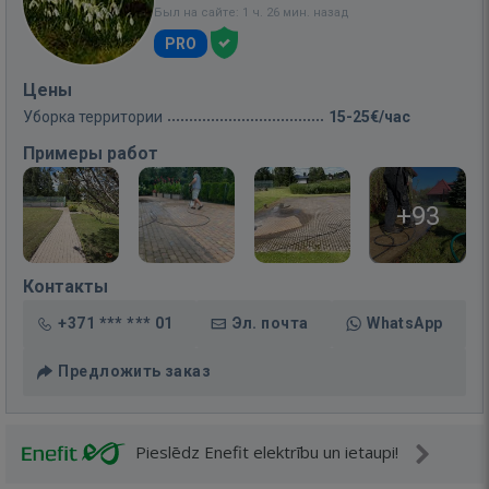
Был на сайте: 1 ч. 26 мин. назад
PRO
Цены
Уборка территории
15-25€/час
Примеры работ
+93
Контакты
+371 *** *** 01
Эл. почта
WhatsApp
Предложить заказ
Pieslēdz Enefit elektrību un ietaupi!