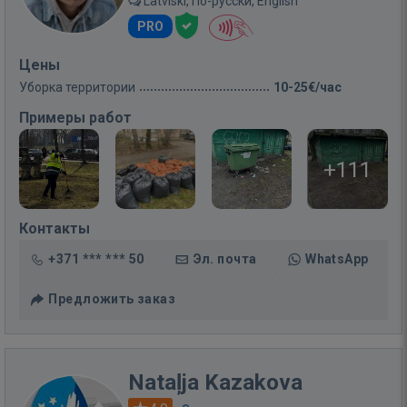
Latviski, По-русски, English
PRO
Цены
Уборка территории
10-25€/час
Примеры работ
+111
Контакты
+371 *** *** 50
Эл. почта
WhatsApp
Предложить заказ
Nataļja Kazakova