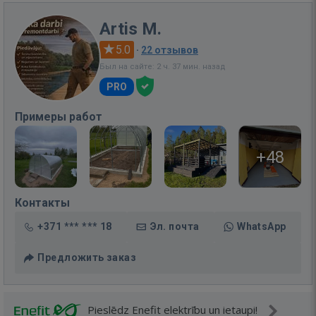
Artis M.
5.0
·
22 отзывов
Был на сайте: 2 ч. 37 мин. назад
PRO
Примеры работ
+48
Контакты
+371 *** *** 18
Эл. почта
WhatsApp
Предложить заказ
Pieslēdz Enefit elektrību un ietaupi!