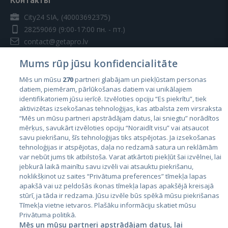
Контакты
City24 SIA, (40003692375)
28259069
(9:00-17:00 пн. - пт.)
contact@getapro.lv
Mums rūp jūsu konfidencialitāte
Mēs un mūsu
270
partneri glabājam un piekļūstam personas
datiem, piemēram, pārlūkošanas datiem vai unikālajiem
identifikatoriem jūsu ierīcē. Izvēloties opciju “Es piekrītu”, tiek
Страны
aktivizētas izsekošanas tehnoloģijas, kas atbalsta zem virsraksta
Эстония
“Mēs un mūsu partneri apstrādājam datus, lai sniegtu” norādītos
mērķus, savukārt izvēloties opciju “Noraidīt visu” vai atsaucot
Латвия
savu piekrišanu, šīs tehnoloģijas tiks atspējotas. Ja izsekošanas
tehnoloģijas ir atspējotas, daļa no redzamā satura un reklāmām
Литва
var nebūt jums tik atbilstoša. Varat atkārtoti piekļūt šai izvēlnei, lai
jebkurā laikā mainītu savu izvēli vai atsauktu piekrišanu,
noklikšķinot uz saites “Privātuma preferences” tīmekļa lapas
apakšā vai uz peldošās ikonas tīmekļa lapas apakšējā kreisajā
stūrī, ja tāda ir redzama. Jūsu izvēle būs spēkā mūsu piekrišanas
Tīmekļa vietne ietvaros. Plašāku informāciju skatiet mūsu
Privātuma politikā.
Mēs un mūsu partneri apstrādājam datus, lai