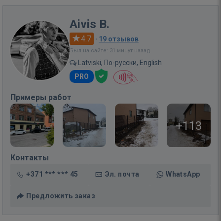
Aivis B.
4.7
·
19 отзывов
Был на сайте: 31 минут назад
Latviski, По-русски, English
PRO
Примеры работ
+113
Контакты
+371 *** *** 45
Эл. почта
WhatsApp
Предложить заказ