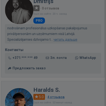
Dmitrijs
·
0 отзывов
Был на сайте: 20 ч. назад
PRO
nodrošinam profesionālus uzkopšanas pakalpojumus
privātpersonām un uzņēmumiem visā Latvijā.
Specializējamies dzīvojamo t...
читать дальше
Контакты
+371 *** *** 49
Эл. почта
WhatsApp
Предложить заказ
Haralds S.
5.0
·
4 отзывов
Был на сайте: 53 минут назад