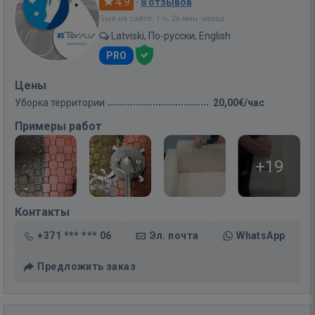
4.9
·
8 отзывов
Был на сайте: 1 ч. 26 мин. назад
Latviski, По-русски, English
PRO
Цены
Уборка территории
20,00€/час
Примеры работ
+19
Контакты
+371 *** *** 06
Эл. почта
WhatsApp
Предложить заказ