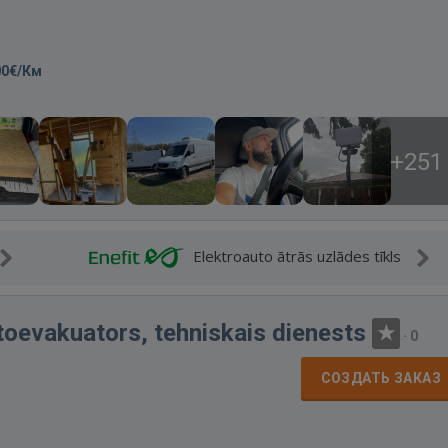
00€/Км
+251
Elektroauto ātrās uzlādes tīkls
toevakuators, tehniskais dienests
·
0
СОЗДАТЬ ЗАКАЗ