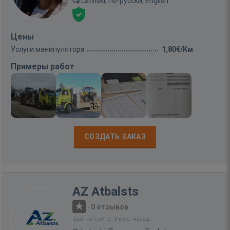
Latviski, По-русски, English
Цены
Услуги манипулятора
1,80€/Км
Примеры работ
СОЗДАТЬ ЗАКАЗ
AZ Atbalsts
·
0 отзывов
Был на сайте: 3 мес. назад