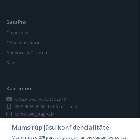
GetaPro
О проекте
Обратная связь
Вопросы и Ответы
Блог
Контакты
City24 SIA, (40003692375)
28259069
(9:00-17:00 пн. - пт.)
contact@getapro.lv
Mums rūp jūsu konfidencialitāte
Mēs un mūsu
270
partneri glabājam un piekļūstam personas