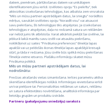
datiem, piemēram, pārlūkošanas datiem vai unikālajiem
identifikatoriem jūsu ierīcē. Izvēloties opciju “Es piekrītu”, tiek
Страны
aktivizētas izsekošanas tehnoloģijas, kas atbalsta zem virsraksta
Эстония
“Mēs un mūsu partneri apstrādājam datus, lai sniegtu” norādītos
mērķus, savukārt izvēloties opciju “Noraidīt visu” vai atsaucot
Латвия
savu piekrišanu, šīs tehnoloģijas tiks atspējotas. Ja izsekošanas
tehnoloģijas ir atspējotas, daļa no redzamā satura un reklāmām
Литва
var nebūt jums tik atbilstoša. Varat atkārtoti piekļūt šai izvēlnei, lai
jebkurā laikā mainītu savu izvēli vai atsauktu piekrišanu,
noklikšķinot uz saites “Privātuma preferences” tīmekļa lapas
apakšā vai uz peldošās ikonas tīmekļa lapas apakšējā kreisajā
stūrī, ja tāda ir redzama. Jūsu izvēle būs spēkā mūsu piekrišanas
Tīmekļa vietne ietvaros. Plašāku informāciju skatiet mūsu
Privātuma politikā.
Mēs un mūsu partneri apstrādājam datus, lai
nodrošinātu:
City24.lv
CVbankas.lt
Precīzas atrašanās vietas izmantošana. Ierīces parametru aktīva
City24.ee
Kainos.lt
skenēšana identifikācijas nolūkā. Informācijas ievietošana ierīcē
un/vai piekļuve tai. Personalizētas reklāmas un saturs, reklāmu
GetaPro.lv
Paslaugos.lt
un satura efektivitātes novērtēšana, analītiskā informācija par
GetaPro.ee
auto24.ee
lietotāju grupām un produktu izstrāde.
Skelbiu.lt
KV.ee
Partneru (pakalpojumu sniedzēju) saraksts
Autoplius.lt
Osta.ee