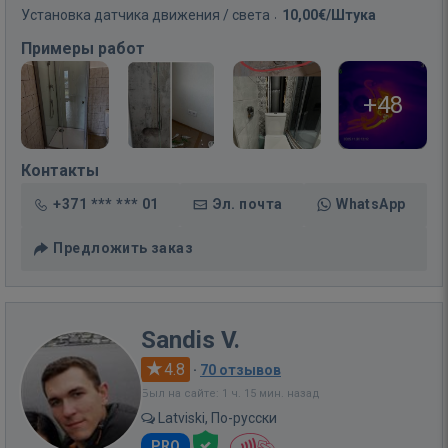
Установка датчика движения / света
10,00€/Штука
Примеры работ
+48
Контакты
+371 *** *** 01
Эл. почта
WhatsApp
Предложить заказ
Sandis V.
4.8
·
70 отзывов
Был на сайте: 1 ч. 15 мин. назад
Latviski, По-русски
PRO