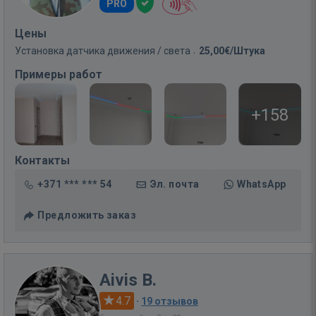
PRO
Цены
Установка датчика движения / света
25,00€/Штука
Примеры работ
+158
Контакты
+371 *** *** 54
Эл. почта
WhatsApp
Предложить заказ
Aivis B.
4.7
·
19 отзывов