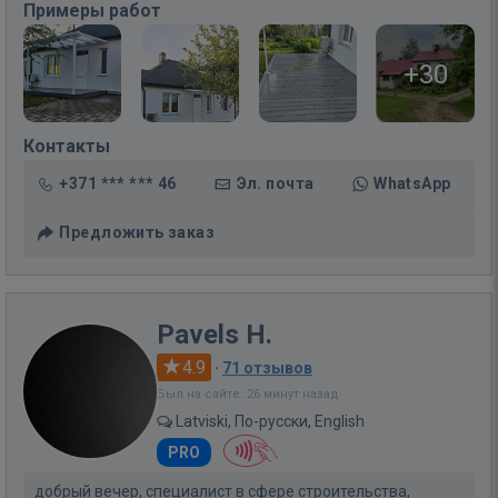
Примеры работ
+30
Контакты
+371 *** *** 46
Эл. почта
WhatsApp
Предложить заказ
Pavels H.
4.9
·
71 отзывов
Был на сайте: 26 минут назад
Latviski, По-русски, English
PRO
добрый вечер, специалист в сфере строительства,