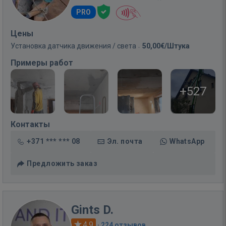
PRO
Цены
Установка датчика движения / света
50,00€/Штука
Примеры работ
+527
Контакты
+371 *** *** 08
Эл. почта
WhatsApp
Предложить заказ
Gints D.
4.9
·
224 отзывов