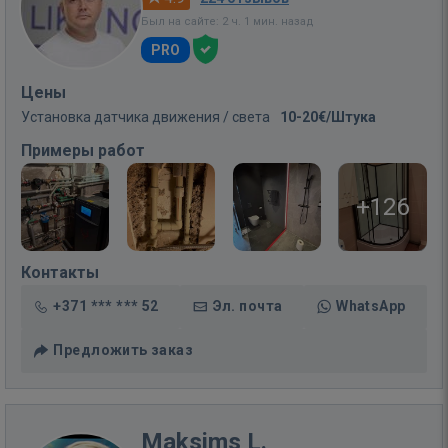
Был на сайте: 2 ч. 1 мин. назад
PRO
Цены
Установка датчика движения / света
10-20€/Штука
Примеры работ
+126
Контакты
+371 *** *** 52
Эл. почта
WhatsApp
Предложить заказ
Maksims L.