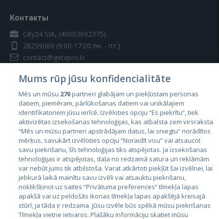
Контакты
City24 SIA, (40003692375)
28259069
(9:00-17:00 пн. - пт.)
contact@getapro.lv
Mums rūp jūsu konfidencialitāte
Mēs un mūsu
270
partneri glabājam un piekļūstam personas
datiem, piemēram, pārlūkošanas datiem vai unikālajiem
identifikatoriem jūsu ierīcē. Izvēloties opciju “Es piekrītu”, tiek
Страны
aktivizētas izsekošanas tehnoloģijas, kas atbalsta zem virsraksta
Эстония
“Mēs un mūsu partneri apstrādājam datus, lai sniegtu” norādītos
mērķus, savukārt izvēloties opciju “Noraidīt visu” vai atsaucot
Латвия
savu piekrišanu, šīs tehnoloģijas tiks atspējotas. Ja izsekošanas
tehnoloģijas ir atspējotas, daļa no redzamā satura un reklāmām
Литва
var nebūt jums tik atbilstoša. Varat atkārtoti piekļūt šai izvēlnei, lai
jebkurā laikā mainītu savu izvēli vai atsauktu piekrišanu,
noklikšķinot uz saites “Privātuma preferences” tīmekļa lapas
apakšā vai uz peldošās ikonas tīmekļa lapas apakšējā kreisajā
stūrī, ja tāda ir redzama. Jūsu izvēle būs spēkā mūsu piekrišanas
Tīmekļa vietne ietvaros. Plašāku informāciju skatiet mūsu