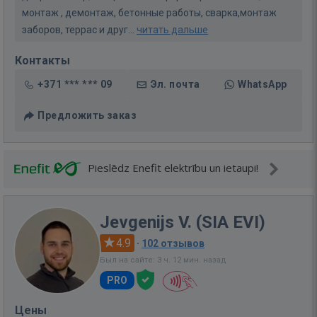
монтаж , демонтаж, бетонные работы, сварка,монтаж
заборов, террас и друг...
читать дальше
Контакты
+371 *** *** 09
Эл. почта
WhatsApp
Предложить заказ
Pieslēdz Enefit elektrību un ietaupi!
Jevgenijs V. (SIA EVI)
4.9
·
102 отзывов
Был на сайте: 3 ч. 12 мин. назад
PRO
Цены