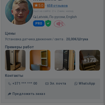
5.0
·
658 отзывов
Был на сайте: 2 ч. 2 мин. назад
Latviski, По-русски, English
PRO
Цены
Установка датчика движения / света
20,00€/Штука
Примеры работ
+173
Контакты
+371 *** *** 00
Эл. почта
WhatsApp
Предложить заказ