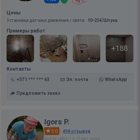
Цены
Установка датчика движения / света
10-25€/Штука
Примеры работ
+188
Контакты
+371 *** *** 63
Эл. почта
WhatsApp
Предложить заказ
Igors P.
5.0
·
494 отзывов
Был на сайте: 1 ч. 17 мин. назад