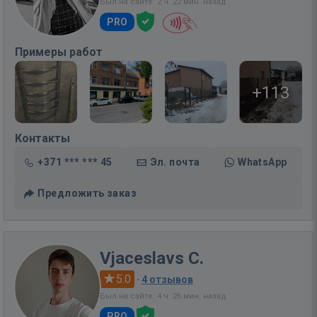
Был на сайте: 2 ч. 22 мин. назад
PRO
Примеры работ
+113
Контакты
+371 *** *** 45
Эл. почта
WhatsApp
Предложить заказ
Vjaceslavs C.
5.0
·
4 отзывов
Был на сайте: 4 ч. 26 мин. назад
PRO