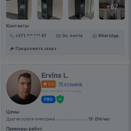
+62
Контакты
+371 *** *** 87
Эл. почта
WhatsApp
Предложить заказ
Ervīns L.
5.0
·
75 отзывов
Был на сайте: 9 ч. назад
PRO
Цены
Другие услуги электрика
15-25€/час
Примеры работ