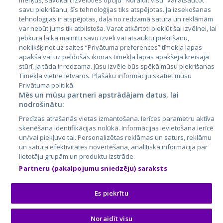
mērķus, savukārt izvēloties opciju “Noraidīt visu” vai atsaucot
Латвия
savu piekrišanu, šīs tehnoloģijas tiks atspējotas. Ja izsekošanas
tehnoloģijas ir atspējotas, daļa no redzamā satura un reklāmām
Литва
var nebūt jums tik atbilstoša. Varat atkārtoti piekļūt šai izvēlnei, lai
jebkurā laikā mainītu savu izvēli vai atsauktu piekrišanu,
noklikšķinot uz saites “Privātuma preferences” tīmekļa lapas
apakšā vai uz peldošās ikonas tīmekļa lapas apakšējā kreisajā
stūrī, ja tāda ir redzama. Jūsu izvēle būs spēkā mūsu piekrišanas
Tīmekļa vietne ietvaros. Plašāku informāciju skatiet mūsu
Privātuma politikā.
Mēs un mūsu partneri apstrādājam datus, lai
nodrošinātu:
City24.lv
CVbankas.lt
Precīzas atrašanās vietas izmantošana. Ierīces parametru aktīva
City24.ee
Kainos.lt
skenēšana identifikācijas nolūkā. Informācijas ievietošana ierīcē
un/vai piekļuve tai. Personalizētas reklāmas un saturs, reklāmu
GetaPro.lv
Paslaugos.lt
un satura efektivitātes novērtēšana, analītiskā informācija par
GetaPro.ee
auto24.ee
lietotāju grupām un produktu izstrāde.
Skelbiu.lt
KV.ee
Partneru (pakalpojumu sniedzēju) saraksts
Autoplius.lt
Osta.ee
Aruodas.lt
KuldneBörs.ee
Es piekrītu
Noraidīt visu