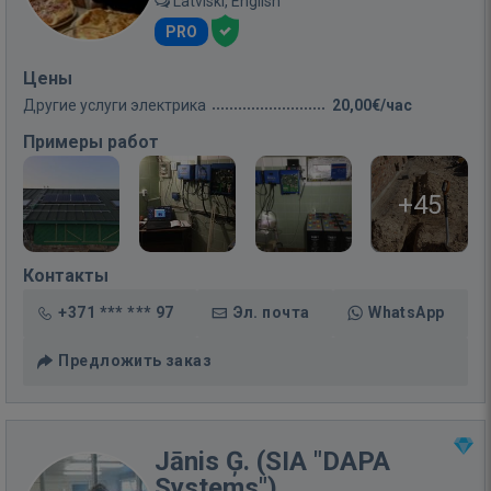
Latviski, English
PRO
Цены
Другие услуги электрика
20,00€/час
Примеры работ
+45
Контакты
+371 *** *** 97
Эл. почта
WhatsApp
Предложить заказ
Jānis Ģ. (SIA "DAPA
Systems")