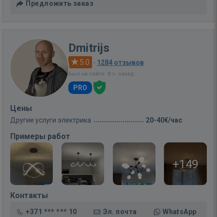
Предложить заказ
Dmitrijs
5.0
·
1284 отзывов
Был на сайте: 8 ч. назад
PRO
Цены
Другие услуги электрика
20-40€/час
Примеры работ
+149
Контакты
+371 *** *** 10
Эл. почта
WhatsApp