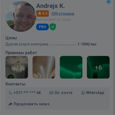
Andrejs K.
4.9
·
209 отзывов
Был на сайте: 9 ч. назад
PRO
Цены
Другие услуги электрика
1-100€/час
Примеры работ
+6
Контакты
+371 *** *** 68
Эл. почта
WhatsApp
Предложить заказ