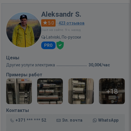
Aleksandr S.
5.0
·
423 отзывов
Был на сайте: 9 ч. назад
Latviski, По-русски
PRO
Цены
Другие услуги электрика
30,00€/час
Примеры работ
+18
Контакты
+371 *** *** 52
Эл. почта
WhatsApp