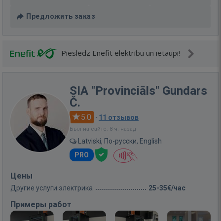
Предложить заказ
Pieslēdz Enefit elektrību un ietaupi!
SIA "Provinciāls" Gundars
Č.
5.0
·
11 отзывов
Был на сайте: 8 ч. назад
Latviski, По-русски, English
PRO
Цены
Другие услуги электрика
25-35€/час
Примеры работ