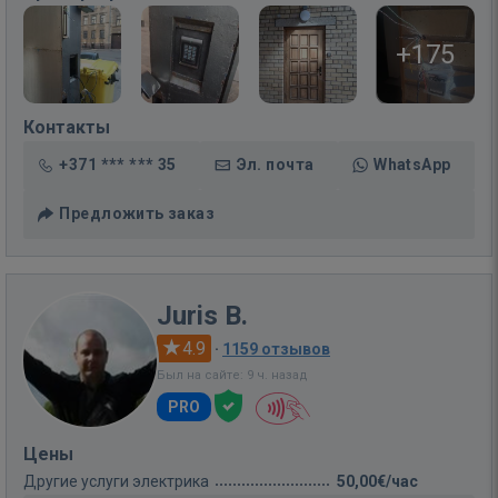
+175
Контакты
+371 *** *** 35
Эл. почта
WhatsApp
Предложить заказ
Juris B.
4.9
·
1159 отзывов
Был на сайте: 9 ч. назад
PRO
Цены
Другие услуги электрика
50,00€/час