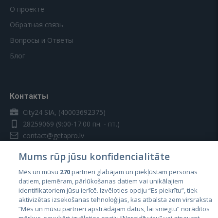
О проекте
Обратная связь
Вопросы и Ответы
Блог
Контакты
City24 SIA, (40003692375)
28259069
(9:00-17:00 пн. - пт.)
contact@getapro.lv
Mums rūp jūsu konfidencialitāte
Mēs un mūsu
270
partneri glabājam un piekļūstam personas
datiem, piemēram, pārlūkošanas datiem vai unikālajiem
identifikatoriem jūsu ierīcē. Izvēloties opciju “Es piekrītu”, tiek
Страны
aktivizētas izsekošanas tehnoloģijas, kas atbalsta zem virsraksta
Эстония
“Mēs un mūsu partneri apstrādājam datus, lai sniegtu” norādītos