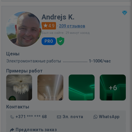
Andrejs K.
4.9
·
209 отзывов
Был на сайте: 29 минут назад
PRO
Цены
Электромонтажные работы
1-100€/час
Примеры работ
+6
Контакты
+371 *** *** 68
Эл. почта
WhatsApp
Предложить заказ