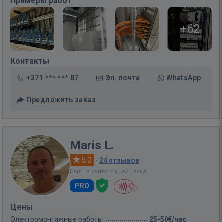
Примеры работ
+62
Контакты
+371 *** *** 87
Эл. почта
WhatsApp
Предложить заказ
Maris L.
5.0
·
24 отзывов
Был на сайте: 2 дней назад
PRO
Цены
Электромонтажные работы
25-50€/час