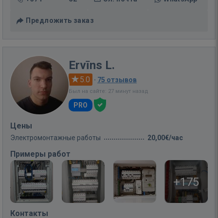
Предложить заказ
Ervīns L.
5.0
·
75 отзывов
Был на сайте: 27 минут назад
PRO
Цены
Электромонтажные работы
20,00€/час
Примеры работ
+175
Контакты