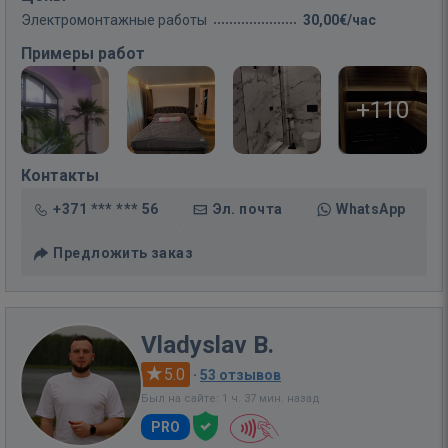
Электромонтажные работы
30,00€/час
Примеры работ
+110
Контакты
+371 *** *** 56
Эл. почта
WhatsApp
Предложить заказ
Vladyslav B.
5.0
·
53 отзывов
Был на сайте: 1 ч. 37 мин. назад
PRO