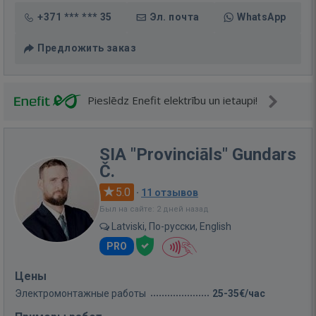
+371 *** *** 35
Эл. почта
WhatsApp
Предложить заказ
Pieslēdz Enefit elektrību un ietaupi!
SIA "Provinciāls" Gundars
Č.
5.0
·
11 отзывов
Был на сайте: 2 дней назад
Latviski, По-русски, English
PRO
Цены
Электромонтажные работы
25-35€/час