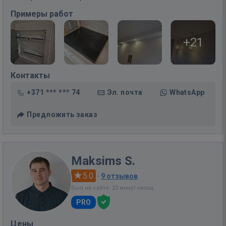
Примеры работ
+21
Контакты
+371 *** *** 74
Эл. почта
WhatsApp
Предложить заказ
Maksims S.
5.0
·
9 отзывов
Был на сайте: 23 минут назад
PRO
Цены