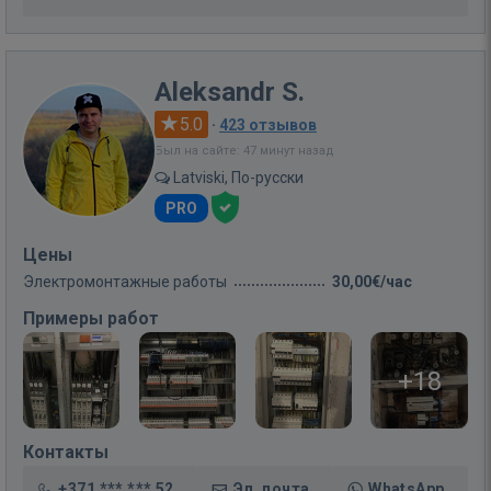
Aleksandr S.
5.0
·
423 отзывов
Был на сайте: 47 минут назад
Latviski, По-русски
PRO
Цены
Электромонтажные работы
30,00€/час
Примеры работ
+18
Контакты
+371 *** *** 52
Эл. почта
WhatsApp