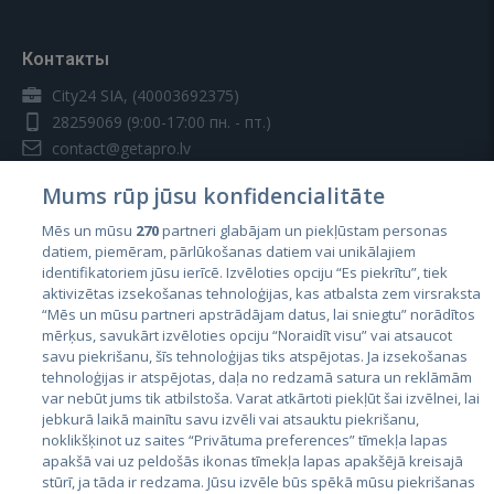
Контакты
City24 SIA, (40003692375)
28259069
(9:00-17:00 пн. - пт.)
contact@getapro.lv
Mums rūp jūsu konfidencialitāte
Mēs un mūsu
270
partneri glabājam un piekļūstam personas
datiem, piemēram, pārlūkošanas datiem vai unikālajiem
identifikatoriem jūsu ierīcē. Izvēloties opciju “Es piekrītu”, tiek
Страны
aktivizētas izsekošanas tehnoloģijas, kas atbalsta zem virsraksta
Эстония
“Mēs un mūsu partneri apstrādājam datus, lai sniegtu” norādītos
mērķus, savukārt izvēloties opciju “Noraidīt visu” vai atsaucot
Латвия
savu piekrišanu, šīs tehnoloģijas tiks atspējotas. Ja izsekošanas
tehnoloģijas ir atspējotas, daļa no redzamā satura un reklāmām
Литва
var nebūt jums tik atbilstoša. Varat atkārtoti piekļūt šai izvēlnei, lai
jebkurā laikā mainītu savu izvēli vai atsauktu piekrišanu,
noklikšķinot uz saites “Privātuma preferences” tīmekļa lapas
apakšā vai uz peldošās ikonas tīmekļa lapas apakšējā kreisajā
stūrī, ja tāda ir redzama. Jūsu izvēle būs spēkā mūsu piekrišanas