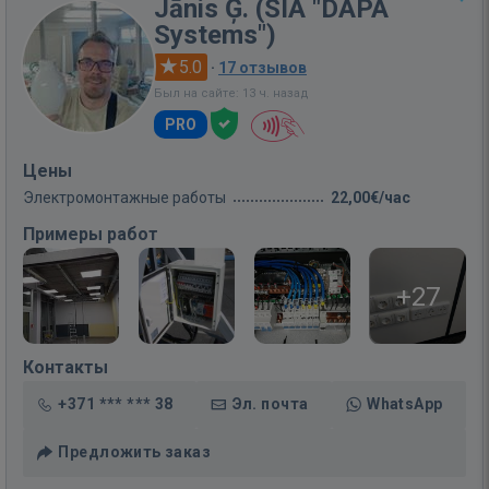
Jānis Ģ. (SIA "DAPA
Systems")
5.0
·
17 отзывов
Был на сайте: 13 ч. назад
PRO
Цены
Электромонтажные работы
22,00€/час
Примеры работ
+27
Контакты
+371 *** *** 38
Эл. почта
WhatsApp
Предложить заказ