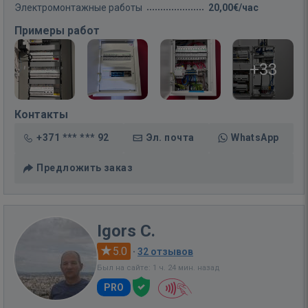
Электромонтажные работы
20,00€/час
Примеры работ
+33
Контакты
+371 *** *** 92
Эл. почта
WhatsApp
Предложить заказ
Igors C.
5.0
·
32 отзывов
Был на сайте: 1 ч. 24 мин. назад
PRO