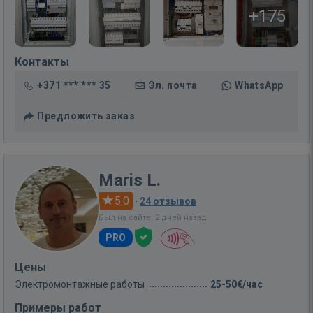
+175
Контакты
+371 *** *** 35
Эл. почта
WhatsApp
Предложить заказ
Maris L.
5.0
·
24 отзывов
Был на сайте: 2 дней назад
PRO
Цены
Электромонтажные работы
25-50€/час
Примеры работ