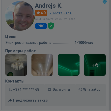
Andrejs K.
4.9
·
209 отзывов
Был на сайте: 27 минут назад
PRO
Цены
Электромонтажные работы
1-100€/час
Примеры работ
+6
Контакты
+371 *** *** 68
Эл. почта
WhatsApp
Предложить заказ