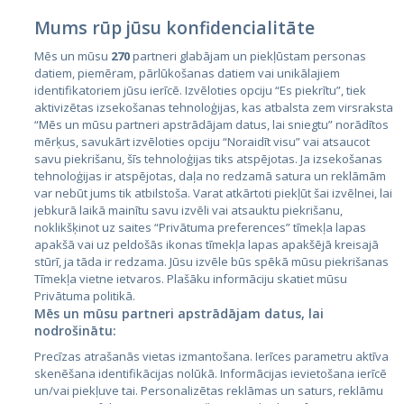
Mums rūp jūsu konfidencialitāte
Mēs un mūsu
270
partneri glabājam un piekļūstam personas
datiem, piemēram, pārlūkošanas datiem vai unikālajiem
identifikatoriem jūsu ierīcē. Izvēloties opciju “Es piekrītu”, tiek
Страны
aktivizētas izsekošanas tehnoloģijas, kas atbalsta zem virsraksta
Эстония
“Mēs un mūsu partneri apstrādājam datus, lai sniegtu” norādītos
mērķus, savukārt izvēloties opciju “Noraidīt visu” vai atsaucot
Латвия
savu piekrišanu, šīs tehnoloģijas tiks atspējotas. Ja izsekošanas
tehnoloģijas ir atspējotas, daļa no redzamā satura un reklāmām
Литва
var nebūt jums tik atbilstoša. Varat atkārtoti piekļūt šai izvēlnei, lai
jebkurā laikā mainītu savu izvēli vai atsauktu piekrišanu,
noklikšķinot uz saites “Privātuma preferences” tīmekļa lapas
apakšā vai uz peldošās ikonas tīmekļa lapas apakšējā kreisajā
stūrī, ja tāda ir redzama. Jūsu izvēle būs spēkā mūsu piekrišanas
Tīmekļa vietne ietvaros. Plašāku informāciju skatiet mūsu
Privātuma politikā.
Mēs un mūsu partneri apstrādājam datus, lai
nodrošinātu:
City24.lv
CVbankas.lt
Precīzas atrašanās vietas izmantošana. Ierīces parametru aktīva
City24.ee
Kainos.lt
skenēšana identifikācijas nolūkā. Informācijas ievietošana ierīcē
un/vai piekļuve tai. Personalizētas reklāmas un saturs, reklāmu
GetaPro.lv
Paslaugos.lt