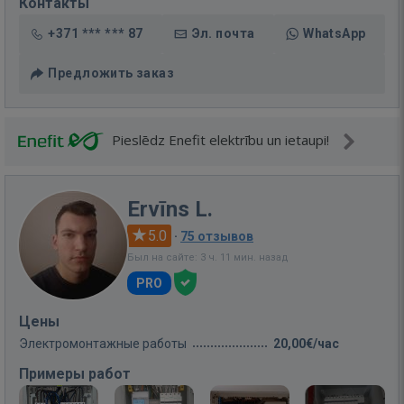
Контакты
+371 *** *** 87
Эл. почта
WhatsApp
Предложить заказ
Pieslēdz Enefit elektrību un ietaupi!
Ervīns L.
5.0
·
75 отзывов
Был на сайте: 3 ч. 11 мин. назад
PRO
Цены
Электромонтажные работы
20,00€/час
Примеры работ