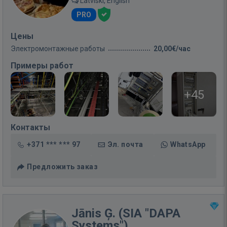
Latviski, English
PRO
Цены
Электромонтажные работы
20,00€/час
Примеры работ
+45
Контакты
+371 *** *** 97
Эл. почта
WhatsApp
Предложить заказ
Jānis Ģ. (SIA "DAPA
Systems")