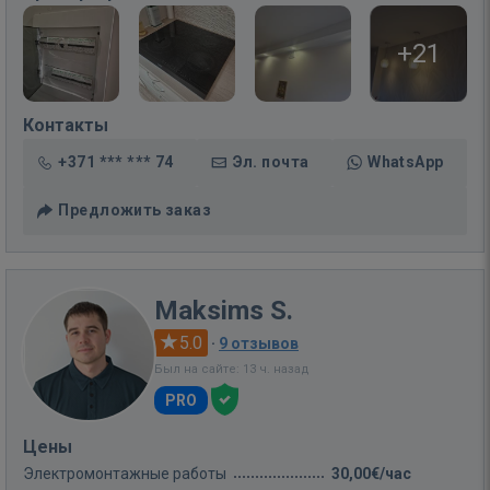
+21
Контакты
+371 *** *** 74
Эл. почта
WhatsApp
Предложить заказ
Maksims S.
5.0
·
9 отзывов
Был на сайте: 13 ч. назад
PRO
Цены
Электромонтажные работы
30,00€/час