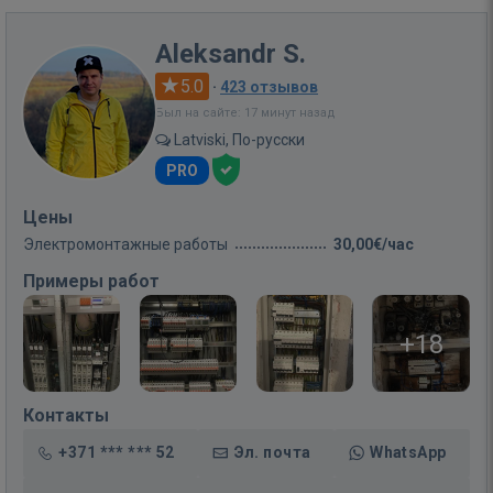
Aleksandr S.
5.0
·
423 отзывов
Был на сайте: 17 минут назад
Latviski, По-русски
PRO
Цены
Электромонтажные работы
30,00€/час
Примеры работ
+18
Контакты
+371 *** *** 52
Эл. почта
WhatsApp