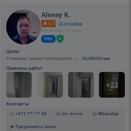
Alexey K.
4.7
·
22 отзывов
Был на сайте: 7 ч. назад
PRO
Цены
Установка / ремонт электрокотла
50,00€/Штука
Примеры работ
+23
Контакты
+371 *** *** 58
Эл. почта
WhatsApp
Предложить заказ