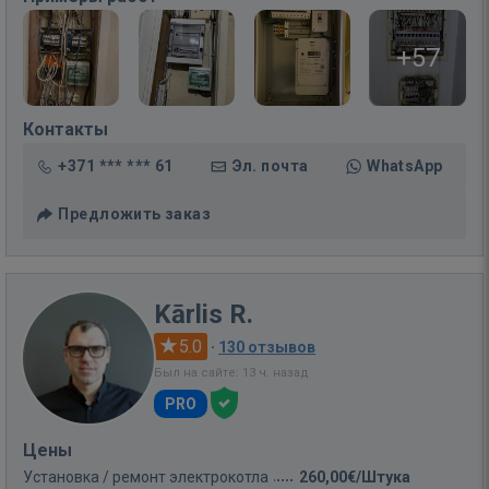
+57
Контакты
+371 *** *** 61
Эл. почта
WhatsApp
Предложить заказ
Kārlis R.
5.0
·
130 отзывов
Был на сайте: 13 ч. назад
PRO
Цены
Установка / ремонт электрокотла
260,00€/Штука