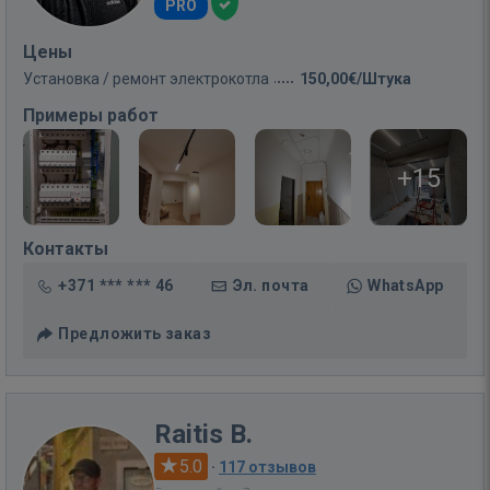
PRO
Цены
Установка / ремонт электрокотла
150,00€/Штука
Примеры работ
+15
Контакты
+371 *** *** 46
Эл. почта
WhatsApp
Предложить заказ
Raitis B.
5.0
·
117 отзывов