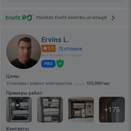
Pieslēdz Enefit elektrību un ietaupi!
Ervīns L.
5.0
·
75 отзывов
Был на сайте: 7 ч. назад
PRO
Цены
Установка / ремонт электрокотла
150,00€/час
Примеры работ
+175
Контакты