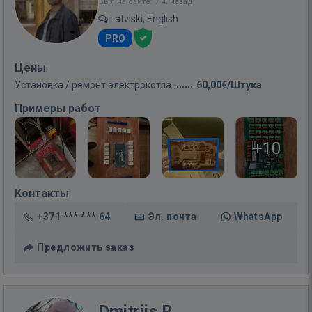
Был на сайте: 7 ч. назад
Latviski, English
PRO
Цены
Установка / ремонт электрокотла
60,00€/Штука
Примеры работ
+10
Контакты
+371 *** *** 64
Эл. почта
WhatsApp
Предложить заказ
Dmitrijs R.