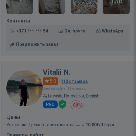
+36
Контакты
+371 *** *** 54
Эл. почта
WhatsApp
Предложить заказ
Vitalii N.
5.0
·
110 отзывов
Был на сайте: 12 ч. назад
Latviski, По-русски, English
PRO
Цены
Установка / ремонт электрокотла
10,00€/Штука
Примеры работ