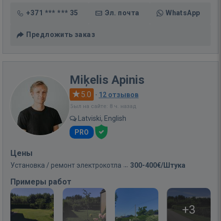
+371 *** *** 35
Эл. почта
WhatsApp
Предложить заказ
Miķelis Apinis
5.0
·
12 отзывов
Был на сайте: 8 ч. назад
Latviski, English
PRO
Цены
Установка / ремонт электрокотла
300-400€/Штука
Примеры работ
+3