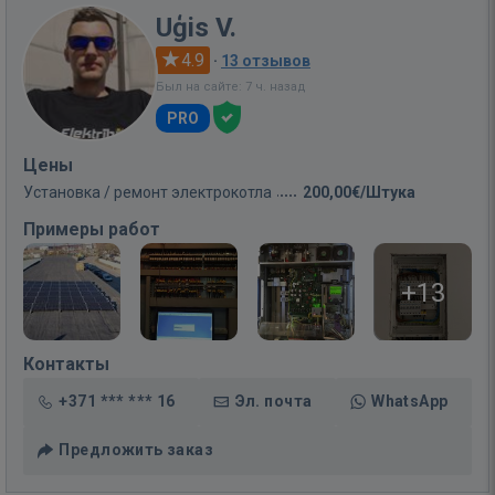
Uģis V.
4.9
·
13 отзывов
Был на сайте: 7 ч. назад
PRO
Цены
Установка / ремонт электрокотла
200,00€/Штука
Примеры работ
+13
Контакты
+371 *** *** 16
Эл. почта
WhatsApp
Предложить заказ