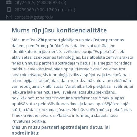
City24 SIA, (40003692375)
28259069
(9:00-17:00 пн. - пт.)
contact@getapro.lv
Mums rūp jūsu konfidencialitāte
Mēs un mūsu
270
partneri glabājam un piekļūstam personas
datiem, piemēram, pārlūkošanas datiem vai unikālajiem
identifikatoriem jūsu ierīcē. Izvēloties opciju “Es piekrītu”, tiek
Страны
aktivizētas izsekošanas tehnoloģijas, kas atbalsta zem virsraksta
Эстония
“Mēs un mūsu partneri apstrādājam datus, lai sniegtu” norādītos
mērķus, savukārt izvēloties opciju “Noraidīt visu” vai atsaucot
Латвия
savu piekrišanu, šīs tehnoloģijas tiks atspējotas. Ja izsekošanas
tehnoloģijas ir atspējotas, daļa no redzamā satura un reklāmām
Литва
var nebūt jums tik atbilstoša. Varat atkārtoti piekļūt šai izvēlnei, lai
jebkurā laikā mainītu savu izvēli vai atsauktu piekrišanu,
noklikšķinot uz saites “Privātuma preferences” tīmekļa lapas
apakšā vai uz peldošās ikonas tīmekļa lapas apakšējā kreisajā
stūrī, ja tāda ir redzama. Jūsu izvēle būs spēkā mūsu piekrišanas
Tīmekļa vietne ietvaros. Plašāku informāciju skatiet mūsu
Privātuma politikā.
Mēs un mūsu partneri apstrādājam datus, lai
nodrošinātu: