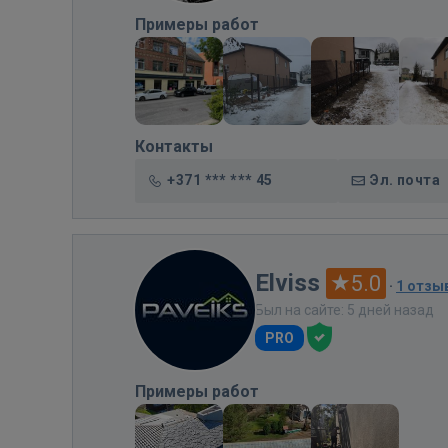
Примеры работ
Контакты
+371 *** *** 45
Эл. почта
Elviss
5.0
·
1 отзы
Был на сайте: 5 дней назад
PRO
Примеры работ