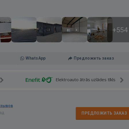
+554
WhatsApp
Предложить заказ
Elektroauto ātrās uzlādes tīkls
тзывов
зад
ПРЕДЛОЖИТЬ ЗАКАЗ