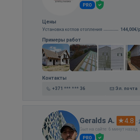
PRO
Цены
Установка котлов отопления
144,00€/
Примеры работ
Контакты
+371 *** *** 36
Эл. почта
Geralds A.
4.8
·
Был на сайте: 6 минут назад
PRO