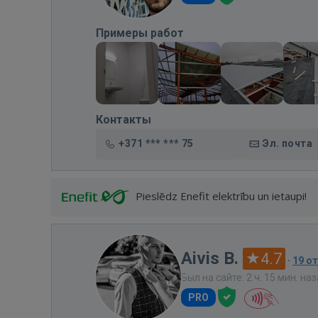
Примеры работ
Контакты
+371 *** *** 75
Эл. почта
Pieslēdz Enefit elektrību un ietaupi!
Aivis B.
4.7
·
19 о
Был на сайте: 2 ч. 15 мин. на
PRO