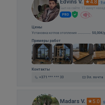
Edvins V.
4.8
·
9 
Был на сайте: 11 минут наза
PRO
Цены
Установка котлов отопления
50,00€/
Примеры работ
Контакты
+371 *** *** 33
Эл. почта
Madars V.
5.0
·