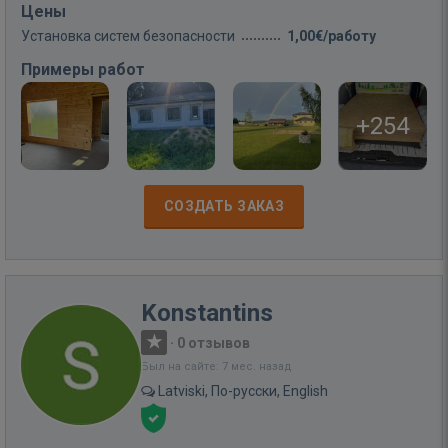
Цены
Установка систем безопасности
1,00€/работу
Примеры работ
+254
СОЗДАТЬ ЗАКАЗ
Konstantins
·
0 отзывов
Был на сайте: 7 мес. назад
Latviski, По-русски, English