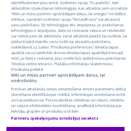
identifikatoriem jūsu ierīcē. Izvēloties opciju “Es piekrītu”, tiek
Страны
aktivizētas izsekošanas tehnoloģijas, kas atbalsta zem virsraksta
Эстония
“Mēs un mūsu partneri apstrādājam datus, lai sniegtu” norādītos
mērķus, savukārt izvēloties opciju “Noraidīt visu” vai atsaucot
Латвия
savu piekrišanu, šīs tehnoloģijas tiks atspējotas. Ja izsekošanas
tehnoloģijas ir atspējotas, daļa no redzamā satura un reklāmām
Литва
var nebūt jums tik atbilstoša. Varat atkārtoti piekļūt šai izvēlnei, lai
jebkurā laikā mainītu savu izvēli vai atsauktu piekrišanu,
noklikšķinot uz saites “Privātuma preferences” tīmekļa lapas
apakšā vai uz peldošās ikonas tīmekļa lapas apakšējā kreisajā
stūrī, ja tāda ir redzama. Jūsu izvēle būs spēkā mūsu piekrišanas
Tīmekļa vietne ietvaros. Plašāku informāciju skatiet mūsu
Privātuma politikā.
Mēs un mūsu partneri apstrādājam datus, lai
nodrošinātu:
City24.lv
CVbankas.lt
Precīzas atrašanās vietas izmantošana. Ierīces parametru aktīva
City24.ee
Kainos.lt
skenēšana identifikācijas nolūkā. Informācijas ievietošana ierīcē
un/vai piekļuve tai. Personalizētas reklāmas un saturs, reklāmu
GetaPro.lv
Paslaugos.lt
un satura efektivitātes novērtēšana, analītiskā informācija par
GetaPro.ee
auto24.ee
lietotāju grupām un produktu izstrāde.
Skelbiu.lt
KV.ee
Partneru (pakalpojumu sniedzēju) saraksts
Autoplius.lt
Osta.ee
Aruodas.lt
KuldneBörs.ee