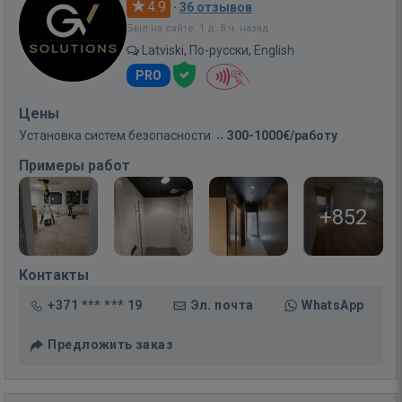
4.9
·
36 отзывов
Был на сайте: 1 д. 8 ч. назад
Latviski, По-русски, English
PRO
Цены
Установка систем безопасности
300-1000€/работу
Примеры работ
+852
Контакты
+371 *** *** 19
Эл. почта
WhatsApp
Предложить заказ