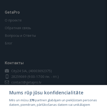
GetaPro
О проекте
Обратная связь
Вопросы и Ответы
Блог
Контакты
City24 SIA, (40003692375)
28259069
(9:00-17:00 пн. - пт.)
contact@getapro.lv
Mums rūp jūsu konfidencialitāte
Mēs un mūsu
270
partneri glabājam un piekļūstam personas
datiem, piemēram, pārlūkošanas datiem vai unikālajiem