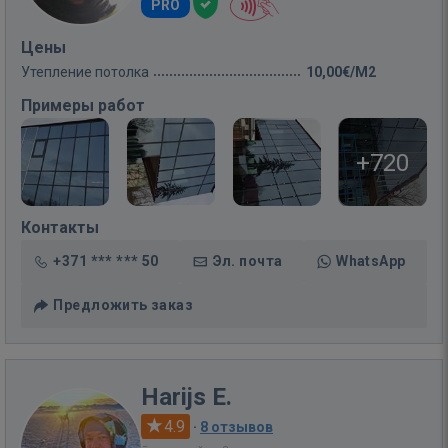
PRO
Цены
Утепление потолка
10,00€/M2
Примеры работ
+720
Контакты
+371 *** *** 50
Эл. почта
WhatsApp
Предложить заказ
Harijs E.
4.9
·
8 отзывов