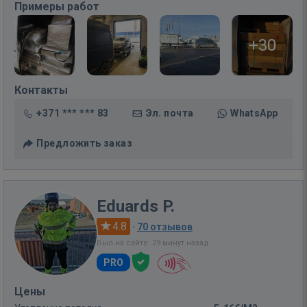
Примеры работ
+30
Контакты
+371 *** *** 83
Эл. почта
WhatsApp
Предложить заказ
Eduards P.
4.8
·
70 отзывов
Был на сайте: 29 минут назад
PRO
Цены