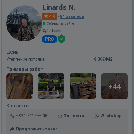
Linards N.
4.9
·
94 отзывов
Сейчас на сайте
Latviski
PRO
Цены
Утепление потолка
8,00€/M2
Примеры работ
+44
Контакты
+371 *** *** 06
Эл. почта
WhatsApp
Предложить заказ