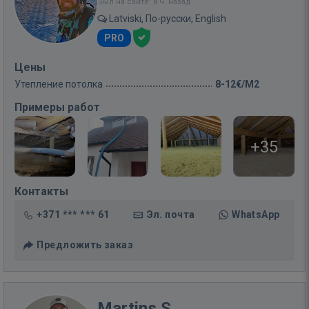
Был на сайте: 8 ч. назад
Latviski, По-русски, English
PRO
Цены
Утепление потолка
8-12€/M2
Примеры работ
+35
Контакты
+371 *** *** 61
Эл. почта
WhatsApp
Предложить заказ
Martins S.