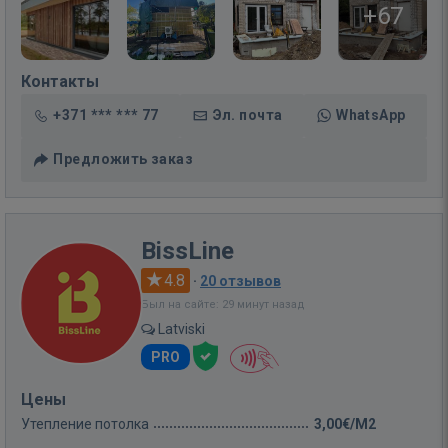
+67
Контакты
+371 *** *** 77
Эл. почта
WhatsApp
Предложить заказ
BissLine
4.8
·
20 отзывов
Был на сайте: 29 минут назад
Latviski
PRO
Цены
Утепление потолка
3,00€/M2