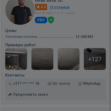
4.9
·
13 отзывов
Был на сайте: 1 д. 3 ч. назад
PRO
Цены
Утепление потолка
12-20€/M2
Примеры работ
+127
Контакты
+371 *** *** 76
Эл. почта
WhatsApp
Предложить заказ