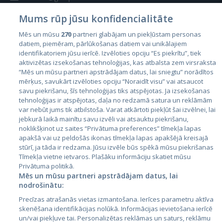
Mums rūp jūsu konfidencialitāte
Mēs un mūsu
270
partneri glabājam un piekļūstam personas
datiem, piemēram, pārlūkošanas datiem vai unikālajiem
identifikatoriem jūsu ierīcē. Izvēloties opciju “Es piekrītu”, tiek
Страны
aktivizētas izsekošanas tehnoloģijas, kas atbalsta zem virsraksta
Эстония
“Mēs un mūsu partneri apstrādājam datus, lai sniegtu” norādītos
mērķus, savukārt izvēloties opciju “Noraidīt visu” vai atsaucot
Латвия
savu piekrišanu, šīs tehnoloģijas tiks atspējotas. Ja izsekošanas
tehnoloģijas ir atspējotas, daļa no redzamā satura un reklāmām
Литва
var nebūt jums tik atbilstoša. Varat atkārtoti piekļūt šai izvēlnei, lai
jebkurā laikā mainītu savu izvēli vai atsauktu piekrišanu,
noklikšķinot uz saites “Privātuma preferences” tīmekļa lapas
apakšā vai uz peldošās ikonas tīmekļa lapas apakšējā kreisajā
stūrī, ja tāda ir redzama. Jūsu izvēle būs spēkā mūsu piekrišanas
Tīmekļa vietne ietvaros. Plašāku informāciju skatiet mūsu
Privātuma politikā.
Mēs un mūsu partneri apstrādājam datus, lai
nodrošinātu:
City24.lv
CVbankas.lt
Precīzas atrašanās vietas izmantošana. Ierīces parametru aktīva
City24.ee
Kainos.lt
skenēšana identifikācijas nolūkā. Informācijas ievietošana ierīcē
un/vai piekļuve tai. Personalizētas reklāmas un saturs, reklāmu
GetaPro.lv
Paslaugos.lt