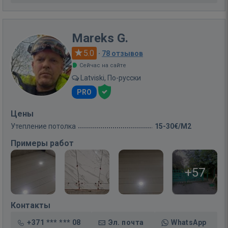
Mareks G.
5.0
·
78 отзывов
Сейчас на сайте
Latviski, По-русски
PRO
Цены
Утепление потолка
15-30€/M2
Примеры работ
+57
Контакты
+371 *** *** 08
Эл. почта
WhatsApp