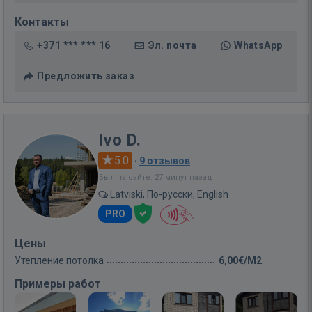
Контакты
+371 *** *** 16
Эл. почта
WhatsApp
Предложить заказ
Ivo D.
5.0
·
9 отзывов
Был на сайте: 27 минут назад
Latviski, По-русски, English
PRO
Цены
Утепление потолка
6,00€/M2
Примеры работ