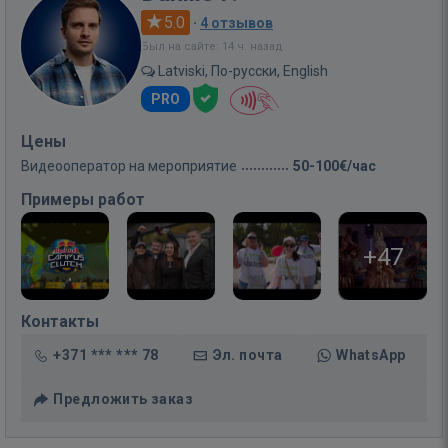
5.0
·
4 отзывов
Был на сайте: 14 ч. назад
Latviski, По-русски, English
PRO
Цены
Видеооператор на мероприятие
50-100€/час
Примеры работ
+47
Контакты
+371 *** *** 78
Эл. почта
WhatsApp
Предложить заказ