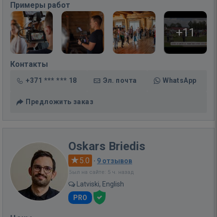
Примеры работ
+11
Контакты
+371 *** *** 18
Эл. почта
WhatsApp
Предложить заказ
Oskars Briedis
5.0
·
9 отзывов
Был на сайте: 5 ч. назад
Latviski, English
PRO