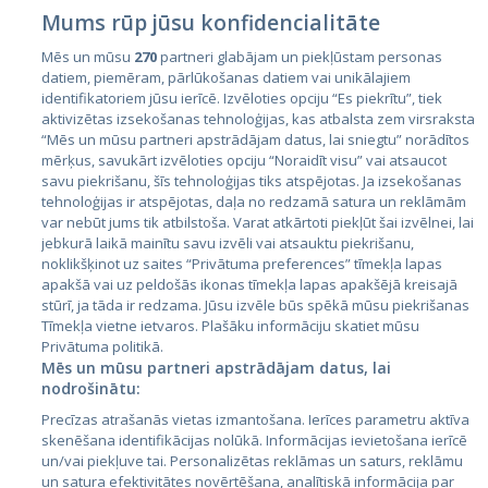
Mums rūp jūsu konfidencialitāte
Mēs un mūsu
270
partneri glabājam un piekļūstam personas
datiem, piemēram, pārlūkošanas datiem vai unikālajiem
identifikatoriem jūsu ierīcē. Izvēloties opciju “Es piekrītu”, tiek
Страны
aktivizētas izsekošanas tehnoloģijas, kas atbalsta zem virsraksta
Эстония
“Mēs un mūsu partneri apstrādājam datus, lai sniegtu” norādītos
mērķus, savukārt izvēloties opciju “Noraidīt visu” vai atsaucot
Латвия
savu piekrišanu, šīs tehnoloģijas tiks atspējotas. Ja izsekošanas
tehnoloģijas ir atspējotas, daļa no redzamā satura un reklāmām
Литва
var nebūt jums tik atbilstoša. Varat atkārtoti piekļūt šai izvēlnei, lai
jebkurā laikā mainītu savu izvēli vai atsauktu piekrišanu,
noklikšķinot uz saites “Privātuma preferences” tīmekļa lapas
apakšā vai uz peldošās ikonas tīmekļa lapas apakšējā kreisajā
stūrī, ja tāda ir redzama. Jūsu izvēle būs spēkā mūsu piekrišanas
Tīmekļa vietne ietvaros. Plašāku informāciju skatiet mūsu
Privātuma politikā.
Mēs un mūsu partneri apstrādājam datus, lai
nodrošinātu:
City24.lv
CVbankas.lt
Precīzas atrašanās vietas izmantošana. Ierīces parametru aktīva
City24.ee
Kainos.lt
skenēšana identifikācijas nolūkā. Informācijas ievietošana ierīcē
un/vai piekļuve tai. Personalizētas reklāmas un saturs, reklāmu
GetaPro.lv
Paslaugos.lt
un satura efektivitātes novērtēšana, analītiskā informācija par