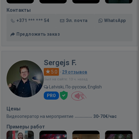
Контакты
+371 *** *** 54
Эл. почта
WhatsApp
Предложить заказ
Sergejs F.
5.0
·
29 отзывов
Был на сайте: 13 ч. назад
Latviski, По-русски, English
PRO
Цены
Видеооператор на мероприятие
30-70€/час
Примеры работ