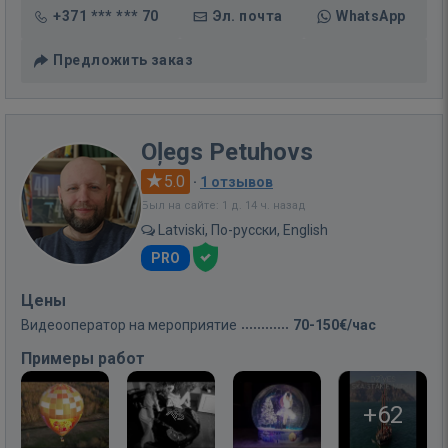
+371 *** *** 70
Эл. почта
WhatsApp
Предложить заказ
Oļegs Petuhovs
5.0
·
1 отзывов
Был на сайте: 1 д. 14 ч. назад
Latviski, По-русски, English
PRO
Цены
Видеооператор на мероприятие
70-150€/час
Примеры работ
+62