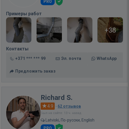
PRO
Примеры работ
+38
Контакты
+371 *** *** 99
Эл. почта
WhatsApp
Предложить заказ
Richard S.
4.9
·
62 отзывов
Был на сайте: 13 ч. назад
Latviski, По-русски, English
PRO