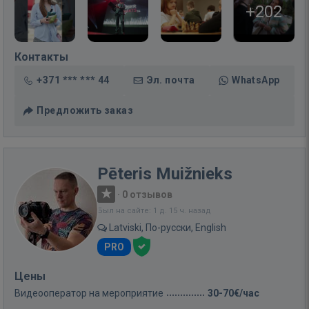
+202
Контакты
+371 *** *** 44
Эл. почта
WhatsApp
Предложить заказ
Pēteris Muižnieks
·
0 отзывов
Был на сайте: 1 д. 15 ч. назад
Latviski, По-русски, English
PRO
Цены
Видеооператор на мероприятие
30-70€/час