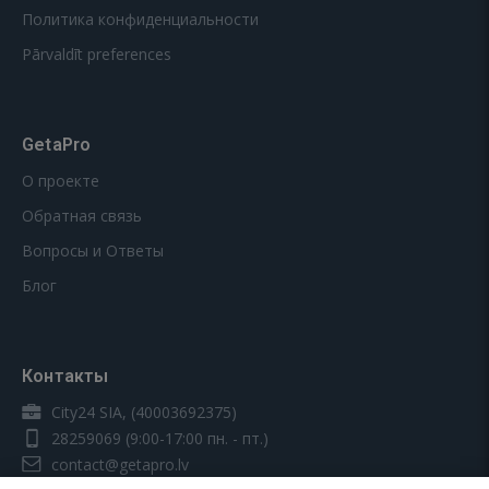
Политика конфиденциальности
Pārvaldīt preferences
GetaPro
О проекте
Обратная связь
Вопросы и Ответы
Блог
Контакты
City24 SIA, (40003692375)
28259069
(9:00-17:00 пн. - пт.)
contact@getapro.lv