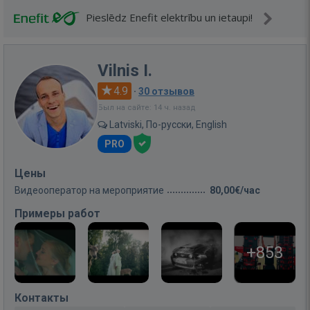
Pieslēdz Enefit elektrību un ietaupi!
Vilnis I.
4.9
·
30 отзывов
Был на сайте: 14 ч. назад
Latviski, По-русски, English
PRO
Цены
Видеооператор на мероприятие
80,00€/час
Примеры работ
+853
Контакты