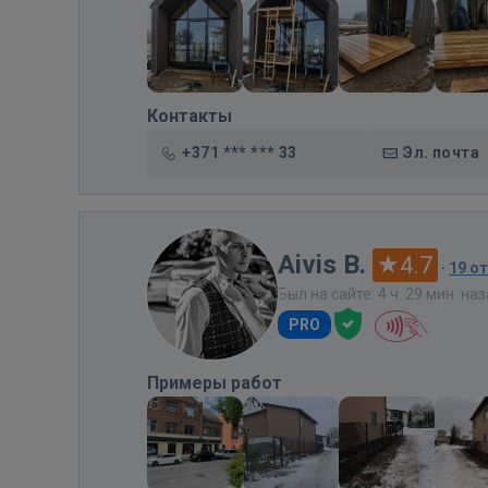
Контакты
+371 *** *** 33
Эл. почта
Aivis B.
4.7
·
19 о
Был на сайте: 4 ч. 29 мин. на
PRO
Примеры работ