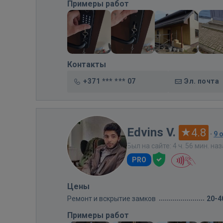
Примеры работ
Контакты
+371 *** *** 07
Эл. почта
Edvins V.
4.8
·
9 
Был на сайте: 4 ч. 56 мин. на
PRO
Цены
Ремонт и вскрытие замков
20-4
Примеры работ