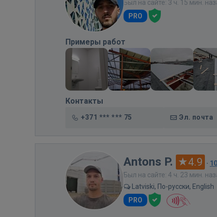
Был на сайте: 3 ч. 15 мин. на
PRO
Примеры работ
Контакты
+371 *** *** 75
Эл. почта
Antons P.
4.9
·
1
Был на сайте: 4 ч. 23 мин. на
Latviski, По-русски, English
PRO