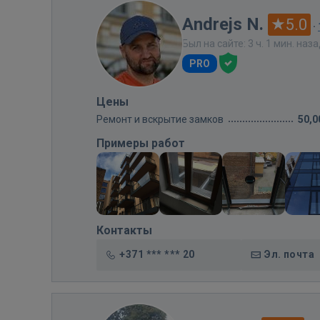
Andrejs N.
5.0
·
Был на сайте: 3 ч. 1 мин. наз
PRO
Цены
Ремонт и вскрытие замков
50,0
Примеры работ
Контакты
+371 *** *** 20
Эл. почта