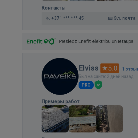
Контакты
+371 *** *** 45
Эл. почта
Pieslēdz Enefit elektrību un ietaupi!
Elviss
5.0
·
1 отзы
Был на сайте: 2 дней назад
PRO
Примеры работ