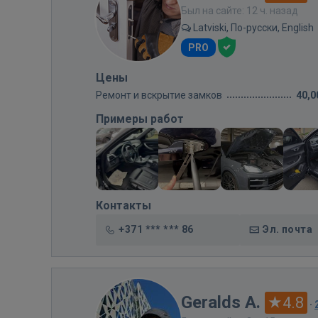
Был на сайте: 12 ч. назад
Latviski, По-русски, English
PRO
Цены
Ремонт и вскрытие замков
40,0
Примеры работ
Контакты
+371 *** *** 86
Эл. почта
Geralds A.
4.8
·