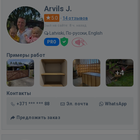
Arvils J.
5.0
·
14 отзывов
Был на сайте: 8 ч. назад
Latviski, По-русски, English
PRO
Примеры работ
+4
Контакты
+371 *** *** 88
Эл. почта
WhatsApp
Предложить заказ