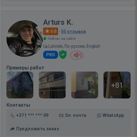
Arturs K.
4.8
·
55 отзывов
Сейчас на сайте
Latviski, По-русски, English
PRO
Примеры работ
+81
Контакты
+371 *** *** 09
Эл. почта
WhatsApp
Предложить заказ