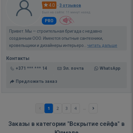
4.0
·
3 отзывов
Был на сайте: 11 минут назад
PRO
Привет. Мы — строительная бригада с недавно
созданным ООО. Имеются опытные сантехники,
кровельщики и дизайнеры интерьеро...
читать дальше
Контакты
+371 *** *** 14
Эл. почта
WhatsApp
Предложить заказ
...
1
2
3
4
Заказы в категории "Вскрытие сейфа" в
Юрмале