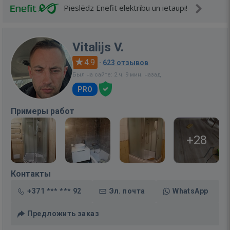
Pieslēdz Enefit elektrību un ietaupi!
Vitalijs V.
4.9
·
623 отзывов
Был на сайте: 2 ч. 9 мин. назад
PRO
Примеры работ
+28
Контакты
+371 *** *** 92
Эл. почта
WhatsApp
Предложить заказ