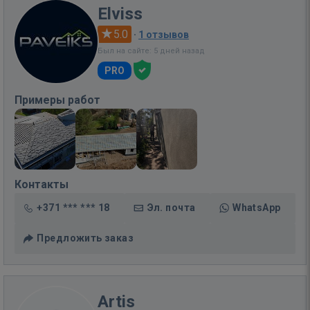
Elviss
5.0
·
1 отзывов
Был на сайте: 5 дней назад
PRO
Примеры работ
Контакты
+371 *** *** 18
Эл. почта
WhatsApp
Предложить заказ
Artis