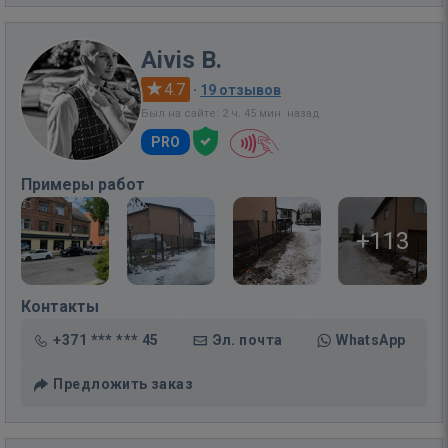
Aivis B.
4.7
·
19 отзывов
Был на сайте: 2 ч. 45 мин. назад
PRO
Примеры работ
+113
Контакты
+371 *** *** 45
Эл. почта
WhatsApp
Предложить заказ