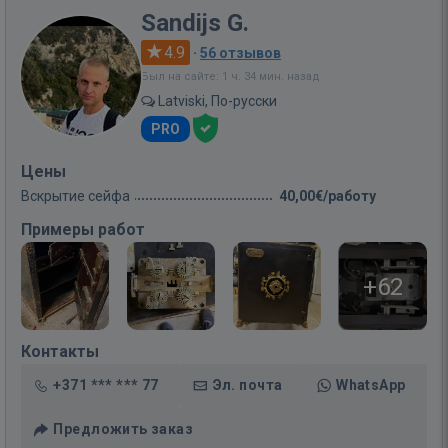
Sandijs G.
4.9
·
56 отзывов
Был на сайте: 1 ч. 34 мин. назад
Latviski, По-русски
PRO
Цены
Вскрытие сейфа
40,00€/работу
Примеры работ
+62
Контакты
+371 *** *** 77
Эл. почта
WhatsApp
Предложить заказ