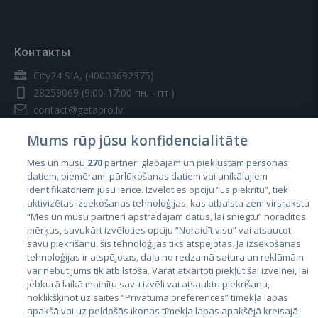
Контакты
City24 SIA, (40003692375)
28259069
(9:00-17:00 пн. - пт.)
contact@getapro.lv
Mums rūp jūsu konfidencialitāte
Mēs un mūsu
270
partneri glabājam un piekļūstam personas
datiem, piemēram, pārlūkošanas datiem vai unikālajiem
identifikatoriem jūsu ierīcē. Izvēloties opciju “Es piekrītu”, tiek
Страны
aktivizētas izsekošanas tehnoloģijas, kas atbalsta zem virsraksta
Эстония
“Mēs un mūsu partneri apstrādājam datus, lai sniegtu” norādītos
mērķus, savukārt izvēloties opciju “Noraidīt visu” vai atsaucot
Латвия
savu piekrišanu, šīs tehnoloģijas tiks atspējotas. Ja izsekošanas
tehnoloģijas ir atspējotas, daļa no redzamā satura un reklāmām
Литва
var nebūt jums tik atbilstoša. Varat atkārtoti piekļūt šai izvēlnei, lai
jebkurā laikā mainītu savu izvēli vai atsauktu piekrišanu,
noklikšķinot uz saites “Privātuma preferences” tīmekļa lapas
apakšā vai uz peldošās ikonas tīmekļa lapas apakšējā kreisajā