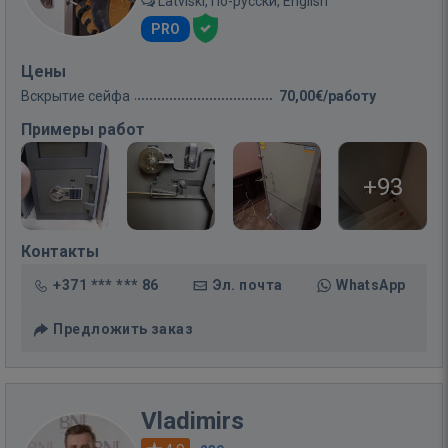
Latviski, По-русски, English
PRO
Цены
Вскрытие сейфа
70,00€/работу
Примеры работ
+93
Контакты
+371 *** *** 86
Эл. почта
WhatsApp
Предложить заказ
Vladimirs