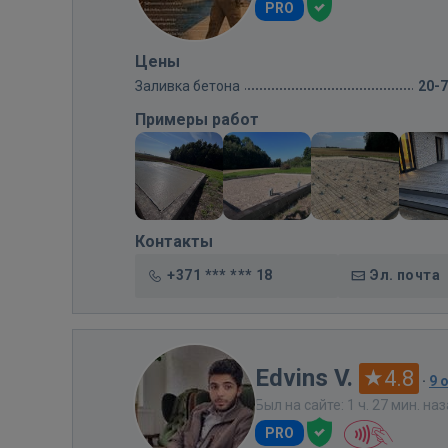
PRO
Цены
Заливка бетона
20-
Примеры работ
Контакты
+371 *** *** 18
Эл. почта
Edvins V.
4.8
·
9 
Был на сайте: 1 ч. 27 мин. на
PRO