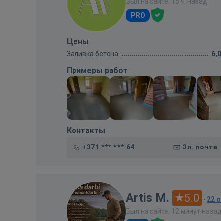
Был на сайте: 15 ч. назад
PRO
Цены
Заливка бетона
6,
Примеры работ
Контакты
+371 *** *** 64
Эл. почта
Artis M.
5.0
·
22 
Был на сайте: 12 минут наза