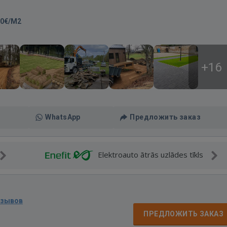
90€/M2
+16
WhatsApp
Предложить заказ
Elektroauto ātrās uzlādes tīkls
тзывов
ПРЕДЛОЖИТЬ ЗАКАЗ