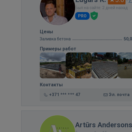
·
7
Был на сайте: 2 дней назад
PRO
Цены
Заливка бетона
50,
Примеры работ
Контакты
+371 *** *** 47
Эл. почта
Artūrs Anderson