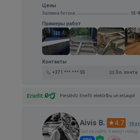
Цены
Заливка бетона
15-
Примеры работ
Контакты
+371 *** *** 55
Эл. почта
Pieslēdz Enefit elektrību un ietaupi!
Aivis B.
4.7
·
19 о
Был на сайте: 6 минут назад
PRO