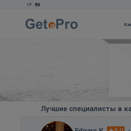
LV
RU
Ка
Лучшие специалисты в ка
Edgars K.
5.0