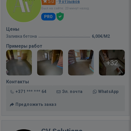
5.0
·
9 отзывов
Был на сайте: 23 минут назад
PRO
Цены
Заливка бетона
6,00€/M2
Примеры работ
+32
Контакты
+371 *** *** 64
Эл. почта
WhatsApp
Предложить заказ