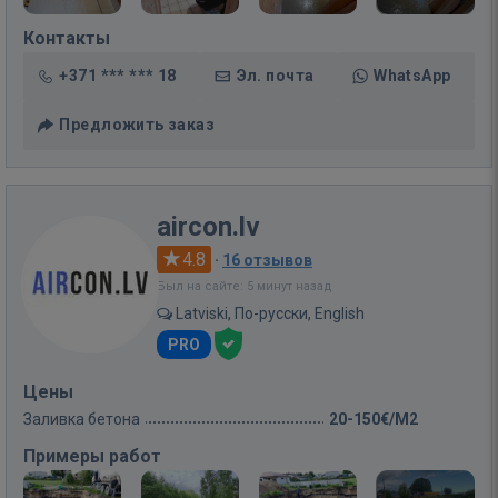
Контакты
+371 *** *** 18
Эл. почта
WhatsApp
Предложить заказ
aircon.lv
4.8
·
16 отзывов
Был на сайте: 5 минут назад
Latviski, По-русски, English
PRO
Цены
Заливка бетона
20-150€/M2
Примеры работ