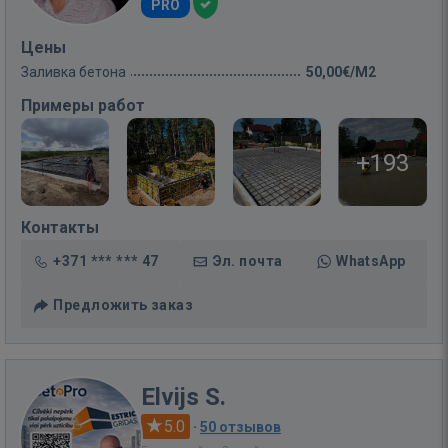
PRO
Цены
Заливка бетона
50,00€/M2
Примеры работ
+193
Контакты
+371 *** *** 47
Эл. почта
WhatsApp
Предложить заказ
Elvijs S.
5.0
·
50 отзывов