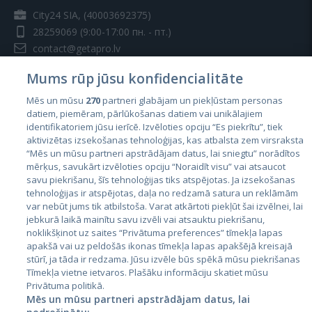
City24 SIA, (40003692375)
28259069
(9:00-17:00 пн. - пт.)
contact@getapro.lv
Mums rūp jūsu konfidencialitāte
Mēs un mūsu
270
partneri glabājam un piekļūstam personas
datiem, piemēram, pārlūkošanas datiem vai unikālajiem
identifikatoriem jūsu ierīcē. Izvēloties opciju “Es piekrītu”, tiek
Страны
aktivizētas izsekošanas tehnoloģijas, kas atbalsta zem virsraksta
Эстония
“Mēs un mūsu partneri apstrādājam datus, lai sniegtu” norādītos
mērķus, savukārt izvēloties opciju “Noraidīt visu” vai atsaucot
Латвия
savu piekrišanu, šīs tehnoloģijas tiks atspējotas. Ja izsekošanas
tehnoloģijas ir atspējotas, daļa no redzamā satura un reklāmām
Литва
var nebūt jums tik atbilstoša. Varat atkārtoti piekļūt šai izvēlnei, lai
jebkurā laikā mainītu savu izvēli vai atsauktu piekrišanu,
noklikšķinot uz saites “Privātuma preferences” tīmekļa lapas
apakšā vai uz peldošās ikonas tīmekļa lapas apakšējā kreisajā
stūrī, ja tāda ir redzama. Jūsu izvēle būs spēkā mūsu piekrišanas
Tīmekļa vietne ietvaros. Plašāku informāciju skatiet mūsu
Privātuma politikā.
Mēs un mūsu partneri apstrādājam datus, lai