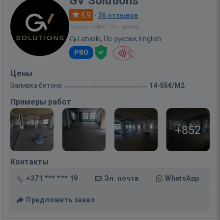
GV Solutions
4.9
·
36 отзывов
Был на сайте: 13 ч. назад
Latviski, По-русски, English
PRO
Цены
Заливка бетона
14-55€/M2
Примеры работ
+852
Контакты
+371 *** *** 19
Эл. почта
WhatsApp
Предложить заказ