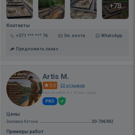
+78
Контакты
+371 *** *** 76
Эл. почта
WhatsApp
Предложить заказ
Artis M.
5.0
·
22 отзывов
Был на сайте: 2 ч. 37 мин. назад
PRO
Цены
Заливка бетона
20-70€/M2
Примеры работ