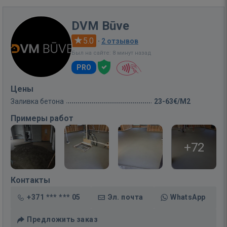
DVM Būve
5.0
·
2 отзывов
Был на сайте: 8 минут назад
PRO
Цены
Заливка бетона
23-63€/M2
Примеры работ
+72
Контакты
+371 *** *** 05
Эл. почта
WhatsApp
Предложить заказ