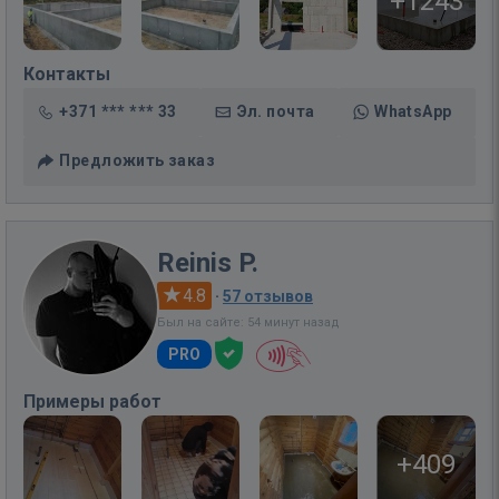
+1243
Контакты
+371 *** *** 33
Эл. почта
WhatsApp
Предложить заказ
Reinis P.
4.8
·
57 отзывов
Был на сайте: 54 минут назад
PRO
Примеры работ
+409