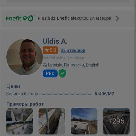
Pieslēdz Enefit elektrību un ietaupi!
Uldis A.
5.0
·
32 отзывов
Был на сайте: 8 ч. назад
Latviski, По-русски, English
PRO
Цены
Заливка бетона
5-40€/M2
Примеры работ
+296