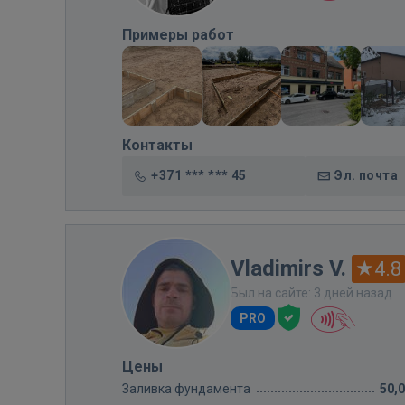
Примеры работ
Контакты
+371 *** *** 45
Эл. почта
Vladimirs V.
4.8
Был на сайте: 3 дней назад
PRO
Цены
Заливка фундамента
50,