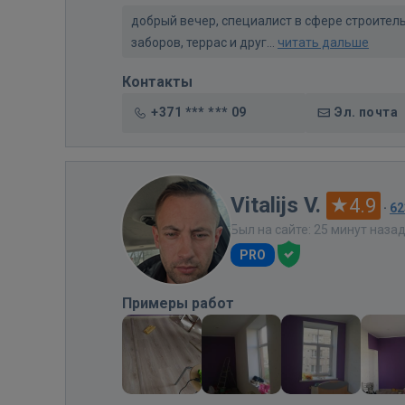
добрый вечер, специалист в сфере строител
заборов, террас и друг...
читать дальше
Контакты
+371 *** *** 09
Эл. почта
Vitalijs V.
4.9
·
62
Был на сайте: 25 минут наза
PRO
Примеры работ