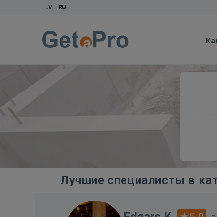
LV
RU
Ка
Лучшие специалисты в кат
Edgars K.
5.0