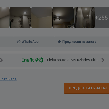
+255
WhatsApp
Предложить заказ
Elektroauto ātrās uzlādes tīkls
1 отзывов
д
ПРЕДЛОЖИТЬ ЗАКАЗ