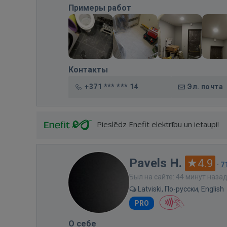
Примеры работ
Контакты
+371 *** *** 14
Эл. почта
Pieslēdz Enefit elektrību un ietaupi!
Pavels H.
4.9
·
7
Был на сайте: 44 минут наза
Latviski, По-русски, English
PRO
О себе