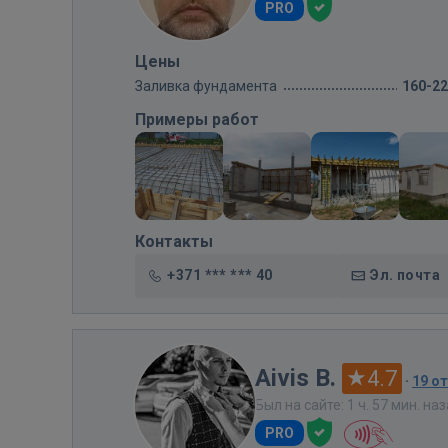
PRO
Цены
Заливка фундамента
160-2
Примеры работ
Контакты
+371 *** *** 40
Эл. почта
Aivis B.
4.7
·
19 о
Был на сайте: 1 ч. 57 мин. на
PRO