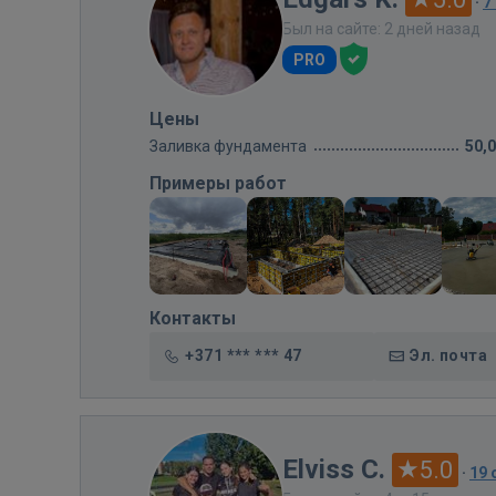
·
7
Был на сайте: 2 дней назад
PRO
Цены
Заливка фундамента
50,
Примеры работ
Контакты
+371 *** *** 47
Эл. почта
Elviss C.
5.0
·
19