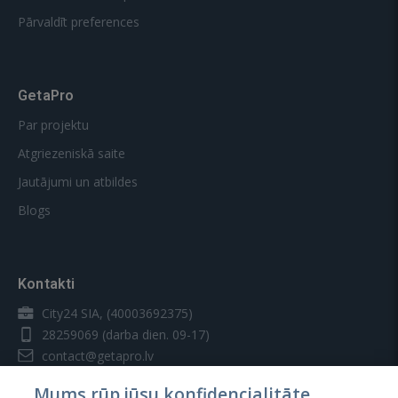
Pārvaldīt preferences
GetaPro
Par projektu
Atgriezeniskā saite
Jautājumi un atbildes
Blogs
Kontakti
City24 SIA, (40003692375)
28259069
(darba dien. 09-17)
contact@getapro.lv
Mums rūp jūsu konfidencialitāte