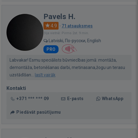
Pavels H.
4.9
·
71 atsauksmes
Bija vietnē: Pirms 2st. 9 min.
Latviski, По-русски, English
PRO
Labvakar! Esmu speciālists būvniecības jomā: montāža,
demontāža, betonēšanas darbi, metinasana,žogu un terasu
uzstādīšan...
lasīt vairāk
Kontakti
+371 *** *** 09
E-pasts
WhatsApp
Piedāvāt pasūtījumu