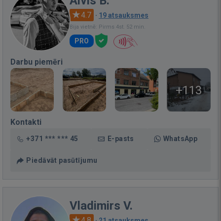
Aivis B.
4.7
·
19 atsauksmes
Bija vietnē: Pirms 4st. 52 min.
PRO
Darbu piemēri
+113
Kontakti
+371 *** *** 45
E-pasts
WhatsApp
Piedāvāt pasūtījumu
Vladimirs V.
4.8
·
21 atsauksmes