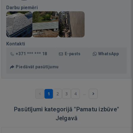
Darbu piemēri
Kontakti
+371 *** *** 18
E-pasts
WhatsApp
Piedāvāt pasūtījumu
...
1
2
3
4
Pasūtījumi kategorijā "Pamatu izbūve"
Jelgavā