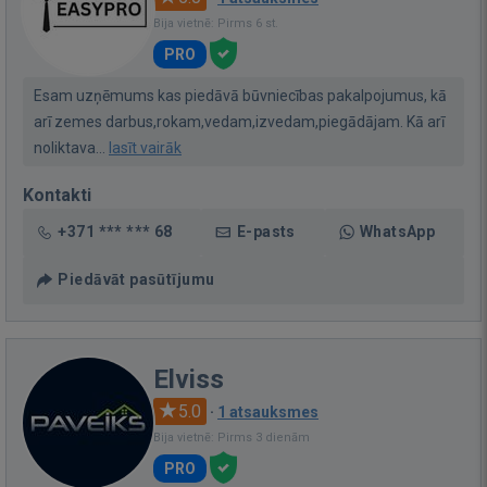
Bija vietnē: Pirms 6 st.
PRO
Esam uzņēmums kas piedāvā būvniecības pakalpojumus, kā
arī zemes darbus,rokam,vedam,izvedam,piegādājam. Kā arī
noliktava...
lasīt vairāk
Kontakti
+371 *** *** 68
E-pasts
WhatsApp
Piedāvāt pasūtījumu
Elviss
5.0
·
1 atsauksmes
Bija vietnē: Pirms 3 dienām
PRO