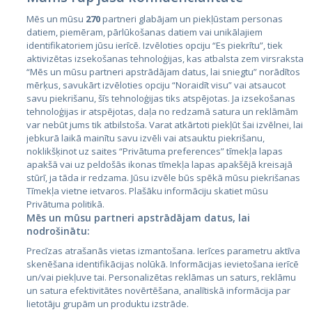
Mēs un mūsu
270
partneri glabājam un piekļūstam personas
datiem, piemēram, pārlūkošanas datiem vai unikālajiem
identifikatoriem jūsu ierīcē. Izvēloties opciju “Es piekrītu”, tiek
Valstis
aktivizētas izsekošanas tehnoloģijas, kas atbalsta zem virsraksta
Igaunija
“Mēs un mūsu partneri apstrādājam datus, lai sniegtu” norādītos
mērķus, savukārt izvēloties opciju “Noraidīt visu” vai atsaucot
Latvija
savu piekrišanu, šīs tehnoloģijas tiks atspējotas. Ja izsekošanas
tehnoloģijas ir atspējotas, daļa no redzamā satura un reklāmām
Lietuva
var nebūt jums tik atbilstoša. Varat atkārtoti piekļūt šai izvēlnei, lai
jebkurā laikā mainītu savu izvēli vai atsauktu piekrišanu,
noklikšķinot uz saites “Privātuma preferences” tīmekļa lapas
apakšā vai uz peldošās ikonas tīmekļa lapas apakšējā kreisajā
stūrī, ja tāda ir redzama. Jūsu izvēle būs spēkā mūsu piekrišanas
Tīmekļa vietne ietvaros. Plašāku informāciju skatiet mūsu
Privātuma politikā.
Mēs un mūsu partneri apstrādājam datus, lai
nodrošinātu:
City24.lv
CVbankas.lt
Precīzas atrašanās vietas izmantošana. Ierīces parametru aktīva
City24.ee
Kainos.lt
skenēšana identifikācijas nolūkā. Informācijas ievietošana ierīcē
un/vai piekļuve tai. Personalizētas reklāmas un saturs, reklāmu
GetaPro.lv
Paslaugos.lt
un satura efektivitātes novērtēšana, analītiskā informācija par
GetaPro.ee
auto24.ee
lietotāju grupām un produktu izstrāde.