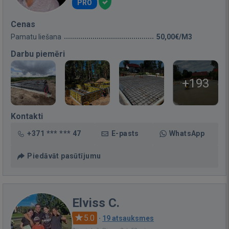
PRO
Cenas
Pamatu liešana
50,00€/M3
Darbu piemēri
+193
Kontakti
+371 *** *** 47
E-pasts
WhatsApp
Piedāvāt pasūtījumu
Elviss C.
5.0
·
19 atsauksmes