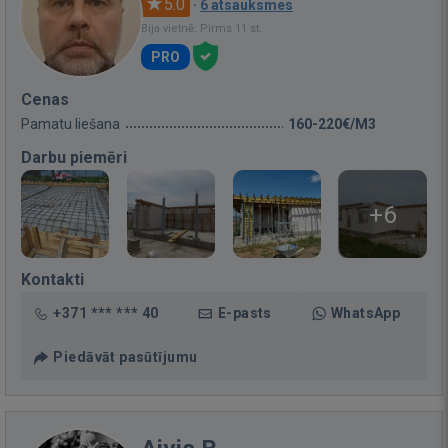
5.0
·
6 atsauksmes
Bija vietnē: Pirms 11 st.
PRO
Cenas
Pamatu liešana
160-220€/M3
Darbu piemēri
+6
Kontakti
+371 *** *** 40
E-pasts
WhatsApp
Piedāvāt pasūtījumu