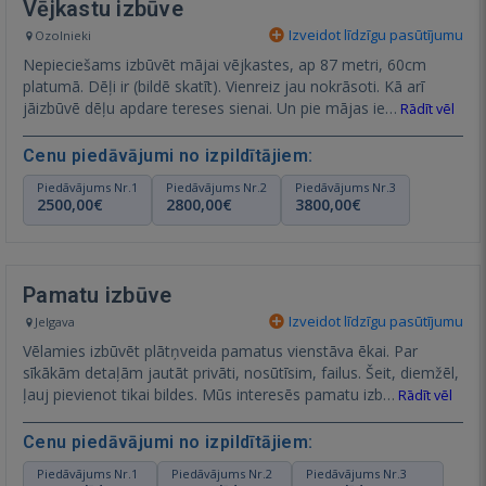
Vējkastu izbūve
Izveidot līdzīgu pasūtījumu
Ozolnieki
Nepieciešams izbūvēt mājai vējkastes, ap 87 metri, 60cm
platumā. Dēļi ir (bildē skatīt). Vienreiz jau nokrāsoti. Kā arī
jāizbūvē dēļu apdare tereses sienai. Un pie mājas ie…
Rādīt vēl
Cenu piedāvājumi no izpildītājiem:
Piedāvājums Nr.1
Piedāvājums Nr.2
Piedāvājums Nr.3
2500,00€
2800,00€
3800,00€
Pamatu izbūve
Izveidot līdzīgu pasūtījumu
Jelgava
Vēlamies izbūvēt plātņveida pamatus vienstāva ēkai. Par
sīkākām detaļām jautāt privāti, nosūtīsim, failus. Šeit, diemžēl,
ļauj pievienot tikai bildes. Mūs interesēs pamatu izb…
Rādīt vēl
Cenu piedāvājumi no izpildītājiem:
Piedāvājums Nr.1
Piedāvājums Nr.2
Piedāvājums Nr.3