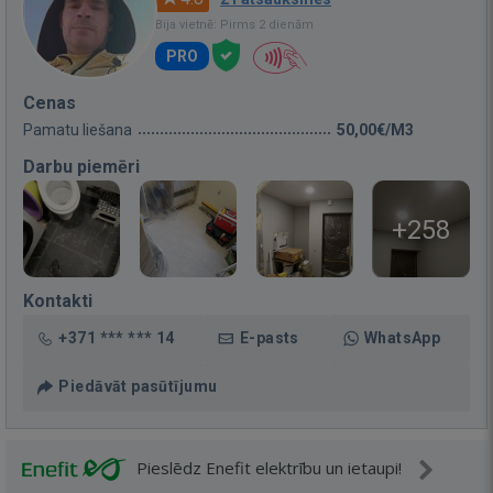
Bija vietnē: Pirms 2 dienām
PRO
Cenas
Pamatu liešana
50,00€/M3
Darbu piemēri
+258
Kontakti
+371 *** *** 14
E-pasts
WhatsApp
Piedāvāt pasūtījumu
Pieslēdz Enefit elektrību un ietaupi!