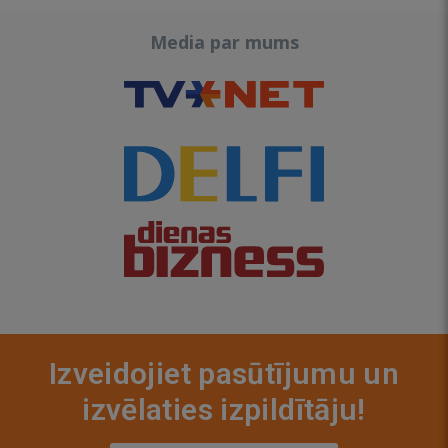
Media par mums
Izveidojiet pasūtījumu un
izvēlaties izpildītāju!