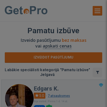
Pamatu izbūve
Izveido pasūtījumu
bez maksas
vai
apskati cenas
IZVEIDOT PASŪTĪJUMU
Labākie speciālisti kategorijā "Pamatu izbūve"
Jelgavā
Edgars K.
5.0
·
7 atsauksmes
Bija vietnē: Pirms 1 d. 14 st.