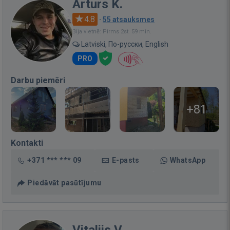
Arturs K.
4.8
·
55 atsauksmes
Bija vietnē: Pirms 2st. 59 min.
Latviski, По-русски, English
PRO
Darbu piemēri
+81
Kontakti
+371 *** *** 09
E-pasts
WhatsApp
Piedāvāt pasūtījumu
Vitalijs V.