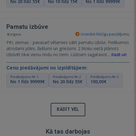
No 20 līdz 55€
No 10 līdz 15€
No 1 līdz 99999€
Pamatu izbūve
Izveidot līdzīgu pasūtījumu
Jelgava
Pēc ziemas - pavasarī vēlamies sākt pamatu izbūvi. Pielikumos
atrodami plāni, šķēlumi un griezumi. 2 bloku vietā plānots
izbūvēt tikai vienu rindu no tiem. Lūdzam sagatavot…
Rādīt vēl
Cenu piedāvājumi no izpildītājiem:
Piedāvājums Nr.1
Piedāvājums Nr.2
Piedāvājums Nr.3
No 1 līdz 99999€
No 20 līdz 55€
100,00€
RĀDĪT VĒL
Kā tas darbojas