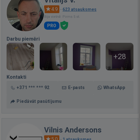
4.9
·
623 atsauksmes
Bija vietnē: Pirms 5 st.
PRO
Darbu piemēri
+28
Kontakti
+371 *** *** 92
E-pasts
WhatsApp
Piedāvāt pasūtījumu
Vilnis Andersons
5.0
·
1 atsauksmes