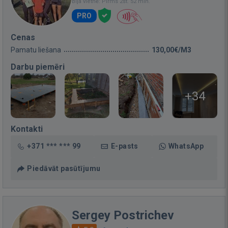
Bija vietnē: Pirms 2st. 52 min.
PRO
Cenas
Pamatu liešana
130,00€/M3
Darbu piemēri
+34
Kontakti
+371 *** *** 99
E-pasts
WhatsApp
Piedāvāt pasūtījumu
Sergey Postrichev