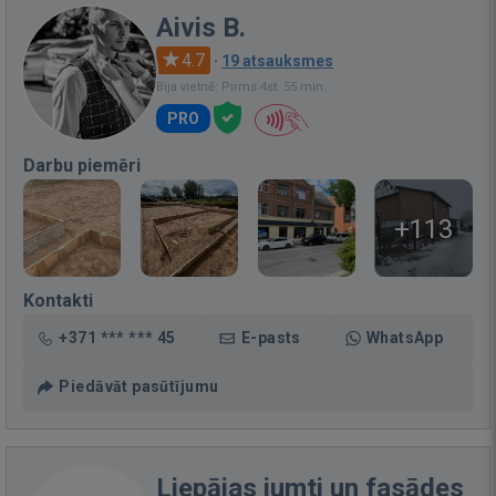
Aivis B.
4.7
·
19 atsauksmes
Bija vietnē: Pirms 4st. 55 min.
PRO
Darbu piemēri
+113
Kontakti
+371 *** *** 45
E-pasts
WhatsApp
Piedāvāt pasūtījumu
Liepājas jumti un fasādes