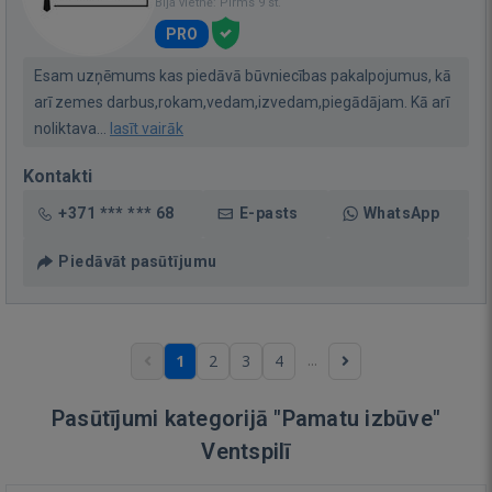
Bija vietnē: Pirms 9 st.
PRO
Esam uzņēmums kas piedāvā būvniecības pakalpojumus, kā
arī zemes darbus,rokam,vedam,izvedam,piegādājam. Kā arī
noliktava...
lasīt vairāk
Kontakti
+371 *** *** 68
E-pasts
WhatsApp
Piedāvāt pasūtījumu
...
1
2
3
4
Pasūtījumi kategorijā "Pamatu izbūve"
Ventspilī