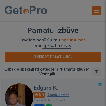
Pamatu izbūve
Izveido pasūtījumu
bez maksas
vai
apskati cenas
IZVEIDOT PASŪTĪJUMU
Labākie speciālisti kategorijā "Pamatu izbūve"
Ventspilī
Edgars K.
5.0
·
7 atsauksmes
Bija vietnē: Pirms 3 dienām