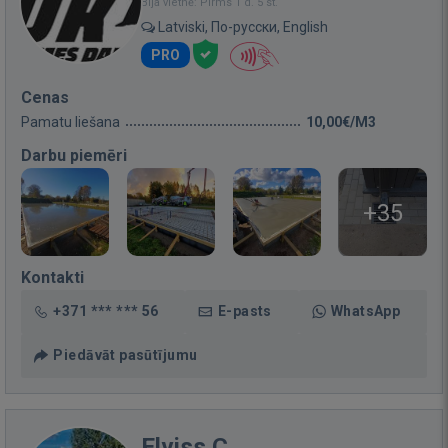
Bija vietnē: Pirms 1 d. 5 st.
Latviski, По-русски, English
PRO
Cenas
Pamatu liešana
10,00€/M3
Darbu piemēri
+35
Kontakti
+371 *** *** 56
E-pasts
WhatsApp
Piedāvāt pasūtījumu
Elviss C.