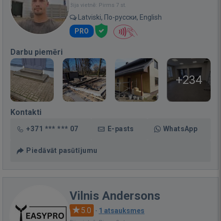
Bija vietnē: Pirms 7 st.
Latviski, По-русски, English
PRO
Darbu piemēri
+234
Kontakti
+371 *** *** 07
E-pasts
WhatsApp
Piedāvāt pasūtījumu
Vilnis Andersons
5.0
·
1 atsauksmes