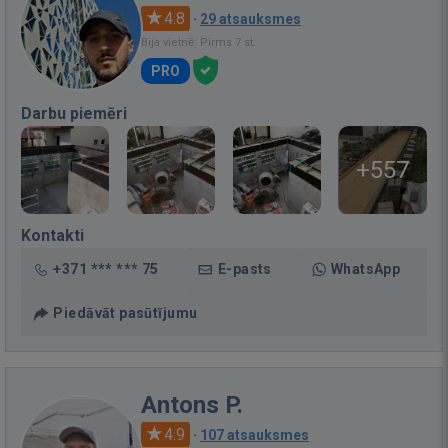
4.8
·
29 atsauksmes
Bija vietnē: Pirms 7 st.
PRO
Darbu piemēri
+557
Kontakti
+371 *** *** 75
E-pasts
WhatsApp
Piedāvāt pasūtījumu
Antons P.
4.9
·
107 atsauksmes