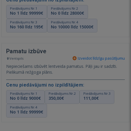
Piedāvājums Nr.1
Piedāvājums Nr.2
No 1 līdz 99999€
No 0 līdz 28000€
Piedāvājums Nr.3
Piedāvājums Nr.4
No 160 līdz 195€
No 10000 līdz 15000€
Pamatu izbūve
Izveidot līdzīgu pasūtījumu
Ventspils
Nepieciešams izbūvēt lentveida pamatus. Pāļi jau ir sadzīti.
Pielikumā režģoga plāns.
Cenu piedāvājumi no izpildītājiem:
Piedāvājums Nr.1
Piedāvājums Nr.2
Piedāvājums Nr.3
No 0 līdz 9000€
350,00€
111,00€
Piedāvājums Nr.4
No 1 līdz 99999€