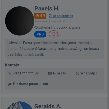
Pavels H.
4.9
·
71 atsauksmes
Bija vietnē: Pirms 4st. 30 min.
Latviski, По-русски, English
PRO
Labvakar! Esmu speciālists būvniecības jomā: montāža,
demontāža, betonēšanas darbi, metinasana,žogu un terasu
uzstādīšan...
lasīt vairāk
Kontakti
+371 *** *** 09
E-pasts
WhatsApp
Piedāvāt pasūtījumu
Geralds A.