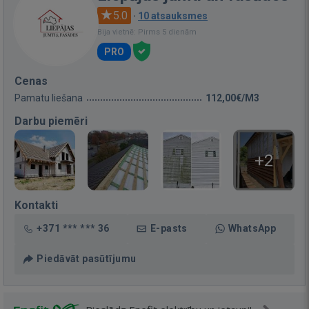
5.0
·
10 atsauksmes
Bija vietnē: Pirms 5 dienām
PRO
Cenas
Pamatu liešana
112,00€/M3
Darbu piemēri
+2
Kontakti
+371 *** *** 36
E-pasts
WhatsApp
Piedāvāt pasūtījumu