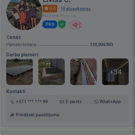
5.0
·
19 atsauksmes
Bija vietnē: Pirms 6 st.
PRO
Cenas
Pamatu liešana
130,00€/M3
Darbu piemēri
+34
Kontakti
+371 *** *** 99
E-pasts
WhatsApp
Piedāvāt pasūtījumu