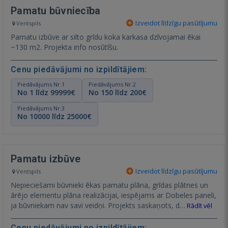
Pamatu būvniecība
Izveidot līdzīgu pasūtījumu
Ventspils
Pamatu izbūve ar silto grīdu koka karkasa dzīvojamai ēkai
~130 m2. Projekta info nosūtīšu.
Cenu piedāvājumi no izpildītājiem:
Piedāvājums Nr.1
Piedāvājums Nr.2
No 1 līdz 99999€
No 150 līdz 200€
Piedāvājums Nr.3
No 10000 līdz 25000€
Pamatu izbūve
Izveidot līdzīgu pasūtījumu
Ventspils
Nepieciešami būvnieki ēkas pamatu plāna, grīdas plātnes un
ārējo elementu plāna realizācijai, iespējams ar Dobeles paneli,
ja būvniekam nav savi veidņi. Projekts saskaņots, d…
Rādīt vēl
Cenu piedāvājumi no izpildītājiem: