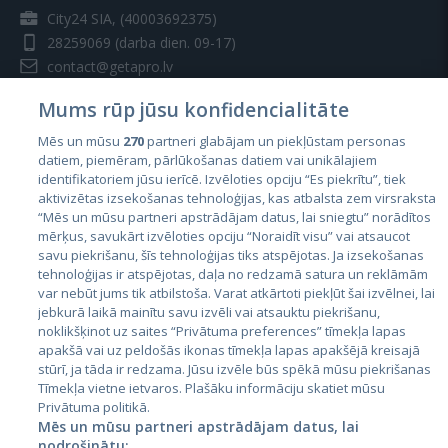
City24 SIA, (40003692375)
28259069
(darba dien. 09-17)
contact@getapro.lv
Mums rūp jūsu konfidencialitāte
Mēs un mūsu
270
partneri glabājam un piekļūstam personas
datiem, piemēram, pārlūkošanas datiem vai unikālajiem
identifikatoriem jūsu ierīcē. Izvēloties opciju “Es piekrītu”, tiek
Valstis
aktivizētas izsekošanas tehnoloģijas, kas atbalsta zem virsraksta
Igaunija
“Mēs un mūsu partneri apstrādājam datus, lai sniegtu” norādītos
mērķus, savukārt izvēloties opciju “Noraidīt visu” vai atsaucot
Latvija
savu piekrišanu, šīs tehnoloģijas tiks atspējotas. Ja izsekošanas
tehnoloģijas ir atspējotas, daļa no redzamā satura un reklāmām
Lietuva
var nebūt jums tik atbilstoša. Varat atkārtoti piekļūt šai izvēlnei, lai
jebkurā laikā mainītu savu izvēli vai atsauktu piekrišanu,
noklikšķinot uz saites “Privātuma preferences” tīmekļa lapas
apakšā vai uz peldošās ikonas tīmekļa lapas apakšējā kreisajā
stūrī, ja tāda ir redzama. Jūsu izvēle būs spēkā mūsu piekrišanas
Tīmekļa vietne ietvaros. Plašāku informāciju skatiet mūsu
Privātuma politikā.
Mēs un mūsu partneri apstrādājam datus, lai
nodrošinātu: