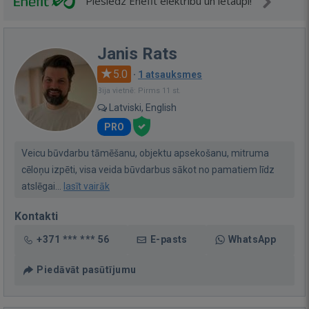
Pieslēdz Enefit elektrību un ietaupi!
Janis Rats
5.0
·
1 atsauksmes
Bija vietnē: Pirms 11 st.
Latviski, English
PRO
Veicu būvdarbu tāmēšanu, objektu apsekošanu, mitruma
cēloņu izpēti, visa veida būvdarbus sākot no pamatiem līdz
atslēgai...
lasīt vairāk
Kontakti
+371 *** *** 56
E-pasts
WhatsApp
Piedāvāt pasūtījumu