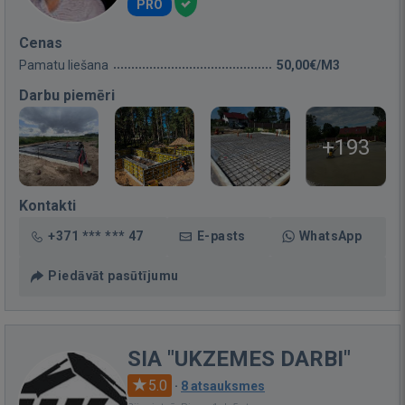
PRO
Cenas
Pamatu liešana
50,00€/M3
Darbu piemēri
+193
Kontakti
+371 *** *** 47
E-pasts
WhatsApp
Piedāvāt pasūtījumu
SIA "UKZEMES DARBI"
5.0
·
8 atsauksmes