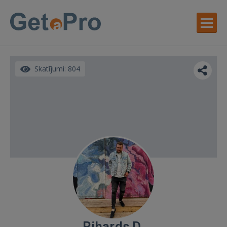
Skatījumi: 804
Rihards D.