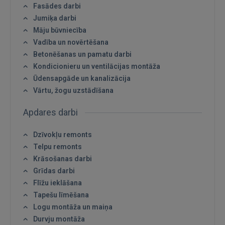
Fasādes darbi
Jumiķa darbi
Māju būvniecība
Vadība un novērtēšana
Betonēšanas un pamatu darbi
Kondicionieru un ventilācijas montāža
Ienākt
Ūdensapgāde un kanalizācija
Vārtu, žogu uzstādīšana
Apdares darbi
Dzīvokļu remonts
Telpu remonts
IENĀKT
Krāsošanas darbi
Grīdas darbi
Aizmirsāt paroli?
Atcerēties?
Flīžu ieklāšana
Tapešu līmēšana
FACEBOOK
Logu montāža un maiņa
Durvju montāža