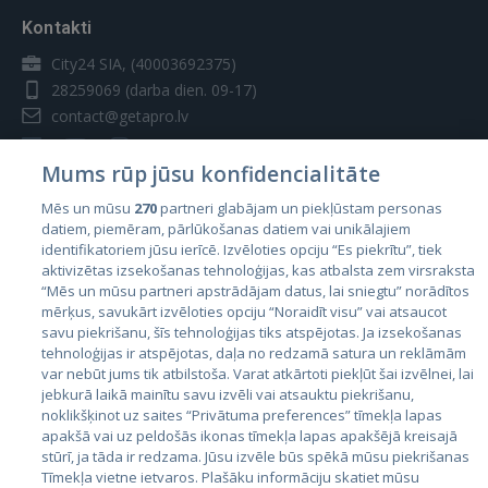
Kontakti
City24 SIA, (40003692375)
28259069
(darba dien. 09-17)
contact@getapro.lv
Mums rūp jūsu konfidencialitāte
Mēs un mūsu
270
partneri glabājam un piekļūstam personas
datiem, piemēram, pārlūkošanas datiem vai unikālajiem
Valstis
identifikatoriem jūsu ierīcē. Izvēloties opciju “Es piekrītu”, tiek
aktivizētas izsekošanas tehnoloģijas, kas atbalsta zem virsraksta
Igaunija
“Mēs un mūsu partneri apstrādājam datus, lai sniegtu” norādītos
Latvija
mērķus, savukārt izvēloties opciju “Noraidīt visu” vai atsaucot
savu piekrišanu, šīs tehnoloģijas tiks atspējotas. Ja izsekošanas
Lietuva
tehnoloģijas ir atspējotas, daļa no redzamā satura un reklāmām
var nebūt jums tik atbilstoša. Varat atkārtoti piekļūt šai izvēlnei, lai
jebkurā laikā mainītu savu izvēli vai atsauktu piekrišanu,
noklikšķinot uz saites “Privātuma preferences” tīmekļa lapas
apakšā vai uz peldošās ikonas tīmekļa lapas apakšējā kreisajā
stūrī, ja tāda ir redzama. Jūsu izvēle būs spēkā mūsu piekrišanas
Tīmekļa vietne ietvaros. Plašāku informāciju skatiet mūsu