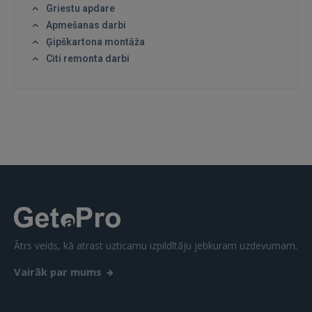
Griestu apdare
GOOGLE
Apmešanas darbi
Ģipškartona montāža
 Sign in with Apple
Citi remonta darbi
Vēl neesat reģistrējies?
REĢISTRĀCIJA
Ātrs veids, kā atrast uzticamu izpildītāju jebkuram uzdevumam.
Vairāk par mums