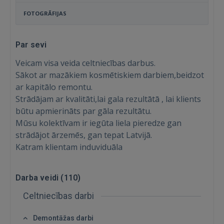
FOTOGRĀFIJAS
Par sevi
Veicam visa veida celtniecības darbus.
Sākot ar mazākiem kosmētiskiem darbiem,beidzot
ar kapitālo remontu.
Strādājam ar kvalitāti,lai gala rezultātā , lai klients
būtu apmierināts par gāla rezultātu.
Mūsu kolektīvam ir iegūta liela pieredze gan
strādājot ārzemēs, gan tepat Latvijā.
Katram klientam induviduāla
Darba veidi (
110
)
Celtniecības darbi
Demontāžas darbi