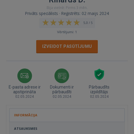
Bija vietnē: Pirms 3 mēn.
Privāts speciālists · Reģistrēts: 02 maijs 2024
5,0 / 5
Vērtējumi: 1
IZVEIDOT PASŪTĪJUMU
E-pasta adrese ir
Dokumenti ir
Pārbaudīts
apstiprināta
pārbaudīti
izpildītājs
02.05.2024
02.05.2024
02.05.2024
INFORMĀCIJA
ATSAUKSMES