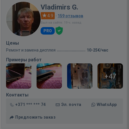
Vladimirs G.
4.9
·
159 отзывов
Был на сайте: 19 ч. назад
PRO
Цены
Ремонт и замена дисплея
10-25€/час
Примеры работ
+47
Контакты
+371 *** *** 74
Эл. почта
WhatsApp
Предложить заказ