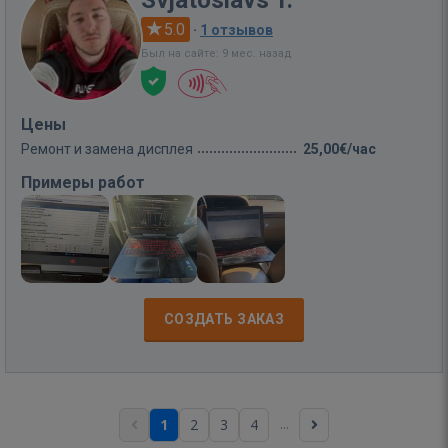
5.0
·
1 отзывов
Был на сайте: 9 мес. назад
Цены
Ремонт и замена дисплея
25,00€/час
Примеры работ
СОЗДАТЬ ЗАКАЗ
...
1
2
3
4