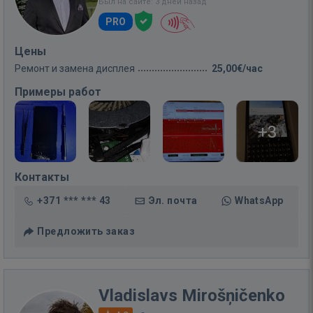
Был на сайте: 3 дней назад
PRO
Цены
Ремонт и замена дисплея
25,00€/час
Примеры работ
+3
Контакты
+371 *** *** 43
Эл. почта
WhatsApp
Предложить заказ
Vladislavs Mirošņičenko