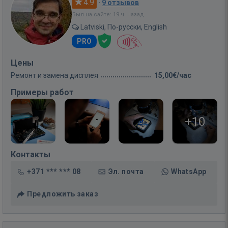
4.9
·
9 отзывов
Был на сайте: 19 ч. назад
Latviski, По-русски, English
PRO
Цены
Ремонт и замена дисплея
15,00€/час
Примеры работ
+10
Контакты
+371 *** *** 08
Эл. почта
WhatsApp
Предложить заказ