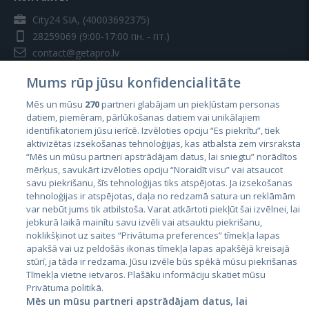
City24 SIA, (40003692375)
28259069
(9:00-17:00 пн. - пт.)
contact@getapro.lv
Mums rūp jūsu konfidencialitāte
Mēs un mūsu
270
partneri glabājam un piekļūstam personas
datiem, piemēram, pārlūkošanas datiem vai unikālajiem
identifikatoriem jūsu ierīcē. Izvēloties opciju “Es piekrītu”, tiek
Страны
aktivizētas izsekošanas tehnoloģijas, kas atbalsta zem virsraksta
Эстония
“Mēs un mūsu partneri apstrādājam datus, lai sniegtu” norādītos
mērķus, savukārt izvēloties opciju “Noraidīt visu” vai atsaucot
Латвия
savu piekrišanu, šīs tehnoloģijas tiks atspējotas. Ja izsekošanas
tehnoloģijas ir atspējotas, daļa no redzamā satura un reklāmām
Литва
var nebūt jums tik atbilstoša. Varat atkārtoti piekļūt šai izvēlnei, lai
jebkurā laikā mainītu savu izvēli vai atsauktu piekrišanu,
noklikšķinot uz saites “Privātuma preferences” tīmekļa lapas
apakšā vai uz peldošās ikonas tīmekļa lapas apakšējā kreisajā
stūrī, ja tāda ir redzama. Jūsu izvēle būs spēkā mūsu piekrišanas
Tīmekļa vietne ietvaros. Plašāku informāciju skatiet mūsu
Privātuma politikā.
Mēs un mūsu partneri apstrādājam datus, lai