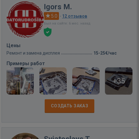
Igors M.
5.0
·
12 отзывов
Был на сайте: 6 мес. назад
Цены
Ремонт и замена дисплея
15-25€/час
Примеры работ
+35
СОЗДАТЬ ЗАКАЗ
Svjatoslavs T.