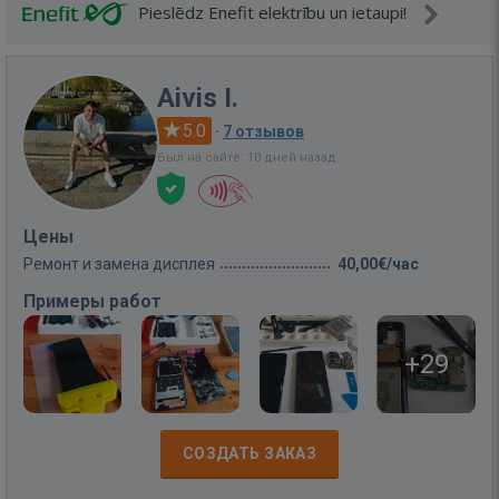
Pieslēdz Enefit elektrību un ietaupi!
Aivis I.
5.0
·
7 отзывов
Был на сайте: 10 дней назад
Цены
Ремонт и замена дисплея
40,00€/час
Примеры работ
+29
СОЗДАТЬ ЗАКАЗ