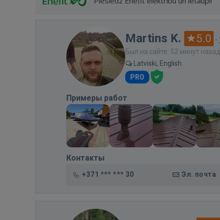
Pieslēdz Enefit elektrību un ietaupi!
Martins K.
5.0
·
Был на сайте: 52 минут наза
Latviski, English
PRO
Примеры работ
Контакты
+371 *** *** 30
Эл. почта