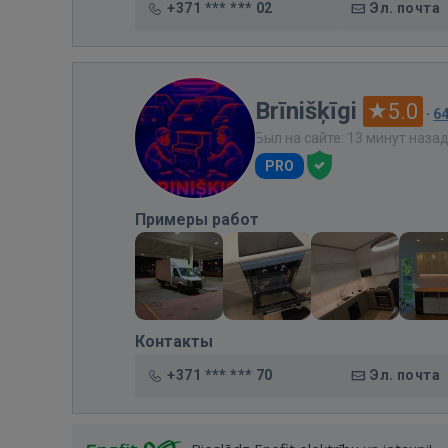
+371 *** *** 02
Эл. почта
Brīnišķīgi
5.0
·
6
Был на сайте: 13 минут наза
PRO
Примеры работ
Контакты
+371 *** *** 70
Эл. почта