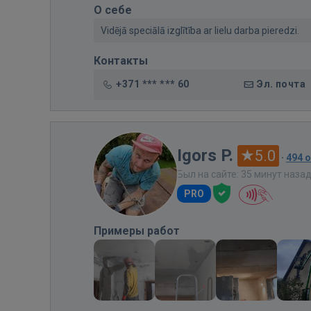
О себе
Vidējā speciālā izglītība ar lielu darba pieredzi.
Контакты
+371 *** *** 60
Эл. почта
Igors P.
5.0
·
494 
Был на сайте: 35 минут наза
PRO
Примеры работ