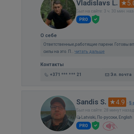
Vladislavs L.
5.
Был на сайте: 3 ч. 30 мин. на
PRO
О себе
Ответственные,работящие парени. Готовы вп
силы на это. П...
читать дальше
Контакты
+371 *** *** 21
Эл. почта
Sandis S.
4.9
·
5
Был на сайте: 28 минут наза
Latviski, По-русски, English
PRO