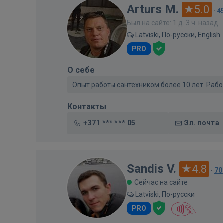
Arturs M.
5.0
·
4
Был на сайте: 1 д. 3 ч. назад
Latviski, По-русски, English
PRO
О себе
Опыт работы сантехником более 10 лет. Раб
Контакты
+371 *** *** 05
Эл. почта
Sandis V.
4.8
·
70
Сейчас на сайте
Latviski, По-русски
PRO