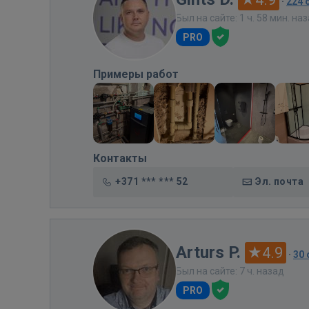
·
224 
Был на сайте: 1 ч. 58 мин. на
PRO
Примеры работ
Контакты
+371 *** *** 52
Эл. почта
Arturs P.
4.9
·
30
Был на сайте: 7 ч. назад
PRO