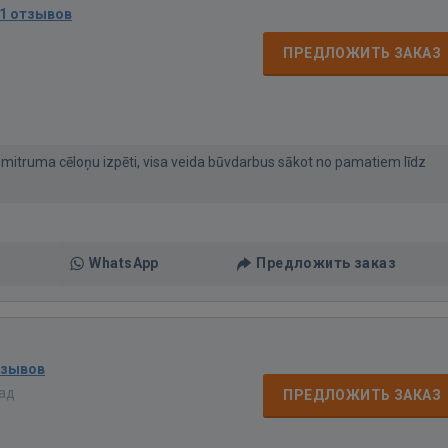
1 отзывов
д
ПРЕДЛОЖИТЬ ЗАКАЗ
itruma cēloņu izpēti, visa veida būvdarbus sākot no pamatiem līdz
WhatsApp
Предложить заказ
тзывов
зад
ПРЕДЛОЖИТЬ ЗАКАЗ