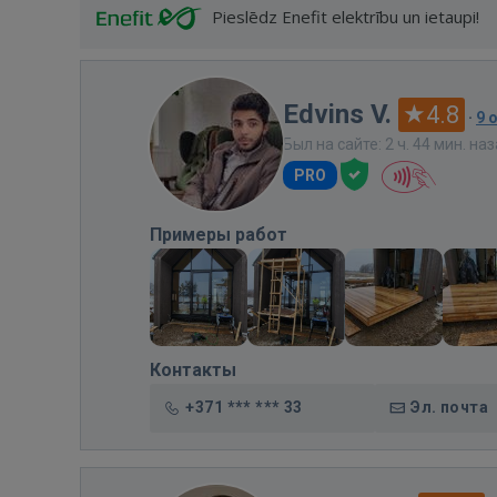
Pieslēdz Enefit elektrību un ietaupi!
Edvins V.
4.8
·
9 
Был на сайте: 2 ч. 44 мин. на
PRO
Примеры работ
Контакты
+371 *** *** 33
Эл. почта