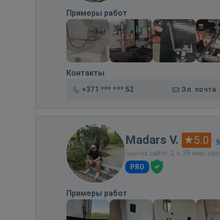
Примеры работ
Контакты
+371 *** *** 52
Эл. почта
Madars V.
5.0
·
Был на сайте: 2 ч. 39 мин. на
PRO
Примеры работ