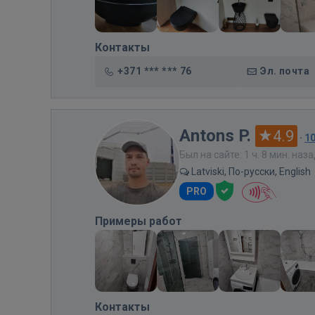
Контакты
+371 *** *** 76
Эл. почта
Antons P.
4.9
·
1
Был на сайте: 1 ч. 8 мин. наз
Latviski, По-русски, English
PRO
Примеры работ
Контакты