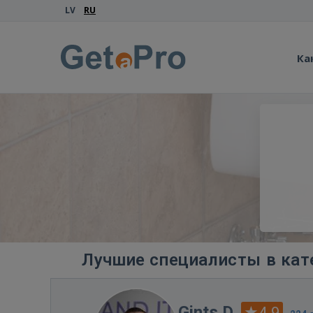
LV
RU
Ка
Лучшие специалисты в кат
Gints D.
4.9