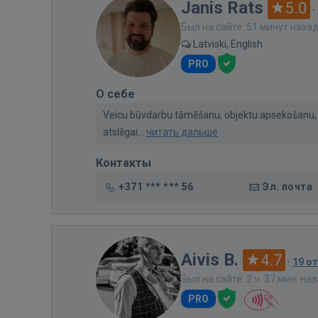
Janis Rats
5.0
·
Был на сайте: 51 минут наза
Latviski, English
PRO
О себе
Veicu būvdarbu tāmēšanu, objektu apsekošanu, m
atslēgai...
читать дальше
Контакты
+371 *** *** 56
Эл. почта
Aivis B.
4.7
·
19 о
Был на сайте: 2 ч. 37 мин. на
PRO