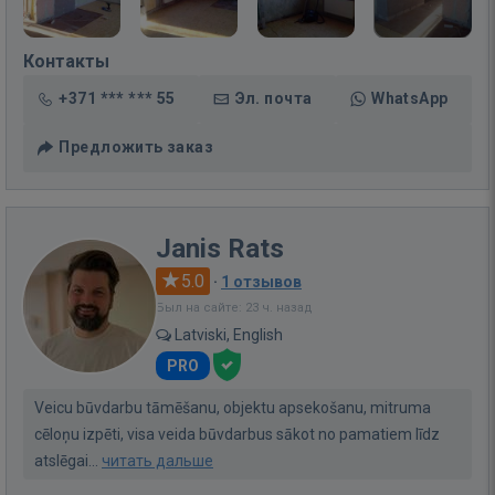
Контакты
+371 *** *** 55
Эл. почта
WhatsApp
Предложить заказ
Janis Rats
5.0
·
1 отзывов
Был на сайте: 23 ч. назад
Latviski, English
PRO
Veicu būvdarbu tāmēšanu, objektu apsekošanu, mitruma
cēloņu izpēti, visa veida būvdarbus sākot no pamatiem līdz
atslēgai...
читать дальше