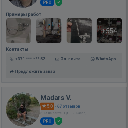
PRO
Примеры работ
+554
Контакты
+371 *** *** 52
Эл. почта
WhatsApp
Предложить заказ
Madars V.
5.0
·
67 отзывов
Был на сайте: 1 д. 1 ч. назад
PRO