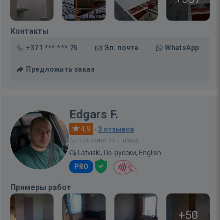
Контакты
+371 *** *** 75
Эл. почта
WhatsApp
Предложить заказ
Edgars F.
4.9
·
3 отзывов
Был на сайте: 15 ч. назад
Latviski, По-русски, English
PRO
Примеры работ
+50