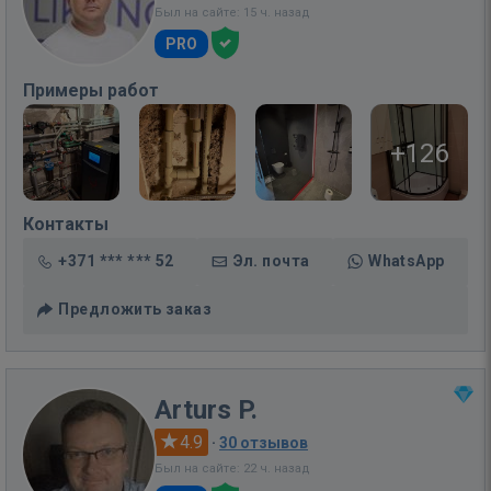
Был на сайте: 15 ч. назад
PRO
Примеры работ
+126
Контакты
+371 *** *** 52
Эл. почта
WhatsApp
Предложить заказ
Arturs P.
4.9
·
30 отзывов
Был на сайте: 22 ч. назад