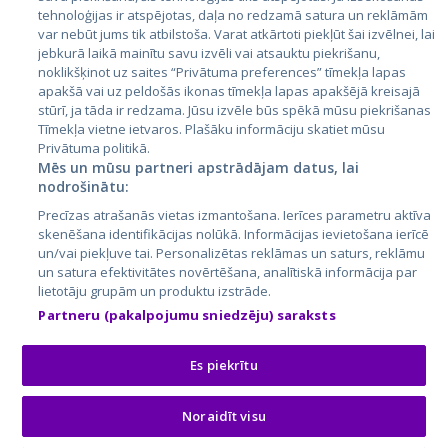
tehnoloģijas ir atspējotas, daļa no redzamā satura un reklāmām
Литва
var nebūt jums tik atbilstoša. Varat atkārtoti piekļūt šai izvēlnei, lai
jebkurā laikā mainītu savu izvēli vai atsauktu piekrišanu,
noklikšķinot uz saites “Privātuma preferences” tīmekļa lapas
apakšā vai uz peldošās ikonas tīmekļa lapas apakšējā kreisajā
stūrī, ja tāda ir redzama. Jūsu izvēle būs spēkā mūsu piekrišanas
Tīmekļa vietne ietvaros. Plašāku informāciju skatiet mūsu
Privātuma politikā.
Mēs un mūsu partneri apstrādājam datus, lai
nodrošinātu:
City24.lv
CVbankas.lt
Precīzas atrašanās vietas izmantošana. Ierīces parametru aktīva
City24.ee
Kainos.lt
skenēšana identifikācijas nolūkā. Informācijas ievietošana ierīcē
un/vai piekļuve tai. Personalizētas reklāmas un saturs, reklāmu
GetaPro.lv
Paslaugos.lt
un satura efektivitātes novērtēšana, analītiskā informācija par
GetaPro.ee
auto24.ee
lietotāju grupām un produktu izstrāde.
Skelbiu.lt
KV.ee
Partneru (pakalpojumu sniedzēju) saraksts
Autoplius.lt
Osta.ee
Aruodas.lt
KuldneBörs.ee
Es piekrītu
Noraidīt visu
© 2026 GetaPro. Все права защищены.