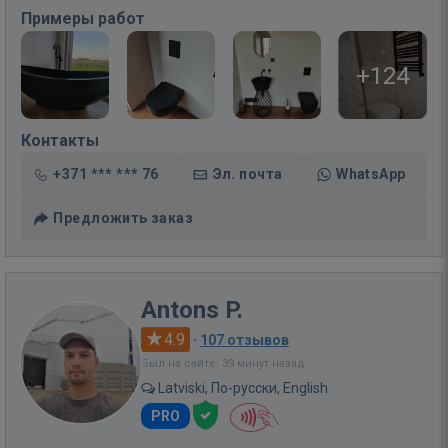
Примеры работ
+124
Контакты
+371 *** *** 76
Эл. почта
WhatsApp
Предложить заказ
Antons P.
4.9
·
107 отзывов
Был на сайте: 39 минут назад
Latviski, По-русски, English
PRO