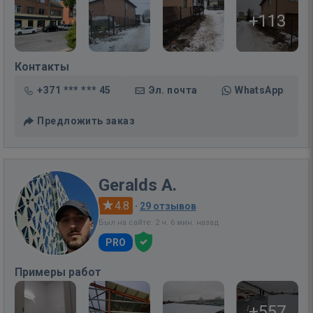
+113
Контакты
+371 *** *** 45
Эл. почта
WhatsApp
Предложить заказ
Geralds A.
4.8
·
29 отзывов
Был на сайте: 2 ч. 6 мин. назад
PRO
Примеры работ
+557