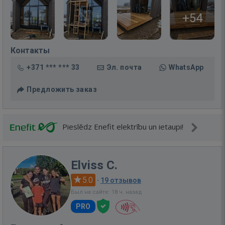
+54
Контакты
+371 *** *** 33
Эл. почта
WhatsApp
Предложить заказ
Pieslēdz Enefit elektrību un ietaupi!
Elviss C.
5.0
·
19 отзывов
Был на сайте: 18 ч. назад
PRO