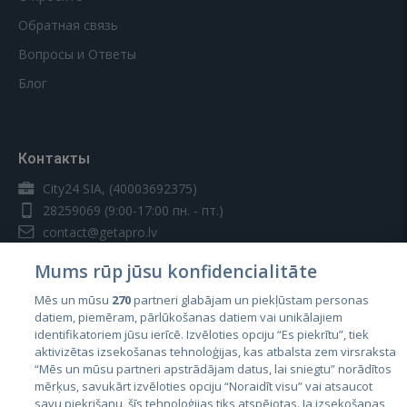
Обратная связь
Вопросы и Ответы
Блог
Контакты
City24 SIA, (40003692375)
28259069
(9:00-17:00 пн. - пт.)
contact@getapro.lv
Mums rūp jūsu konfidencialitāte
Mēs un mūsu
270
partneri glabājam un piekļūstam personas
datiem, piemēram, pārlūkošanas datiem vai unikālajiem
identifikatoriem jūsu ierīcē. Izvēloties opciju “Es piekrītu”, tiek
Страны
aktivizētas izsekošanas tehnoloģijas, kas atbalsta zem virsraksta
Эстония
“Mēs un mūsu partneri apstrādājam datus, lai sniegtu” norādītos
mērķus, savukārt izvēloties opciju “Noraidīt visu” vai atsaucot
Латвия
savu piekrišanu, šīs tehnoloģijas tiks atspējotas. Ja izsekošanas