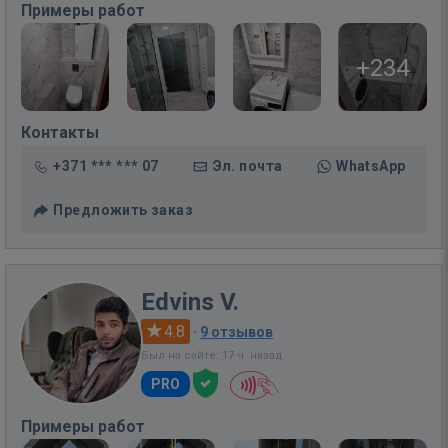
Примеры работ
+234
Контакты
+371 *** *** 07
Эл. почта
WhatsApp
Предложить заказ
Edvins V.
4.8
·
9 отзывов
Был на сайте: 17 ч. назад
PRO
Примеры работ