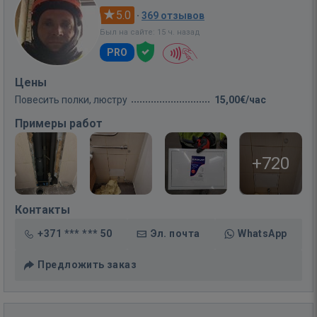
5.0
·
369 отзывов
Был на сайте: 15 ч. назад
PRO
Цены
Повесить полки, люстру
15,00€/час
Примеры работ
+720
Контакты
+371 *** *** 50
Эл. почта
WhatsApp
Предложить заказ