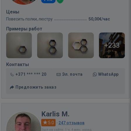
Цены
Повесить полки, люстру
50,00€/час
Примеры работ
+233
Контакты
+371 *** *** 20
Эл. почта
WhatsApp
Предложить заказ
Karlis M.
5.0
·
247 отзывов
Был на сайте: 1 ч. 4 мин. назад