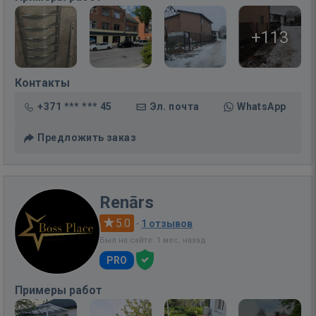
+113
Контакты
+371 *** *** 45
Эл. почта
WhatsApp
Предложить заказ
Renārs
5.0
·
1 отзывов
Был на сайте: 1 мес. назад
PRO
Примеры работ