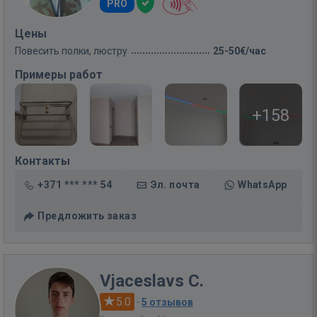
PRO
Цены
Повесить полки, люстру
25-50€/час
Примеры работ
+158
Контакты
+371 *** *** 54
Эл. почта
WhatsApp
Предложить заказ
Vjaceslavs C.
5.0
·
5 отзывов