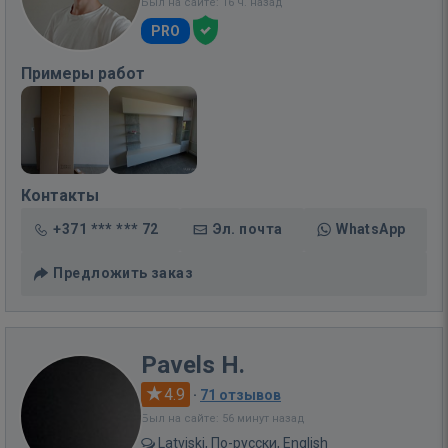
Был на сайте: 16 ч. назад
PRO
Примеры работ
Контакты
+371 *** *** 72
Эл. почта
WhatsApp
Предложить заказ
Pavels H.
4.9
·
71 отзывов
Был на сайте: 56 минут назад
Latviski, По-русски, English