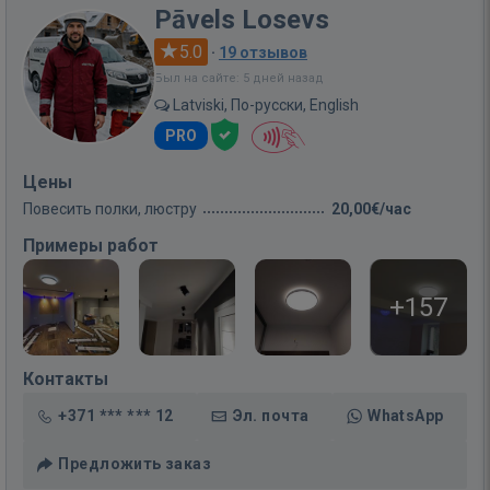
Pāvels Losevs
5.0
·
19 отзывов
Был на сайте: 5 дней назад
Latviski, По-русски, English
PRO
Цены
Повесить полки, люстру
20,00€/час
Примеры работ
+157
Контакты
+371 *** *** 12
Эл. почта
WhatsApp
Предложить заказ