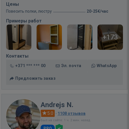
Цены
Повесить полки, люстру
20-25€/час
Примеры работ
+173
Контакты
+371 *** *** 00
Эл. почта
WhatsApp
Предложить заказ
Andrejs N.
5.0
·
1108 отзывов
Был на сайте: 1 ч. 2 мин. назад
PRO