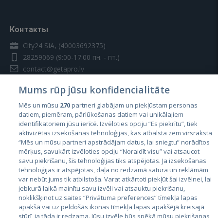
Контакты
City24 SIA, (40003692375)
28259069
(9:00-17:00 пн. - пт.)
contact@getapro.lv
Mums rūp jūsu konfidencialitāte
Mēs un mūsu
270
partneri glabājam un piekļūstam personas
datiem, piemēram, pārlūkošanas datiem vai unikālajiem
identifikatoriem jūsu ierīcē. Izvēloties opciju “Es piekrītu”, tiek
Страны
aktivizētas izsekošanas tehnoloģijas, kas atbalsta zem virsraksta
Эстония
“Mēs un mūsu partneri apstrādājam datus, lai sniegtu” norādītos
mērķus, savukārt izvēloties opciju “Noraidīt visu” vai atsaucot
Латвия
savu piekrišanu, šīs tehnoloģijas tiks atspējotas. Ja izsekošanas
tehnoloģijas ir atspējotas, daļa no redzamā satura un reklāmām
Литва
var nebūt jums tik atbilstoša. Varat atkārtoti piekļūt šai izvēlnei, lai
jebkurā laikā mainītu savu izvēli vai atsauktu piekrišanu,
noklikšķinot uz saites “Privātuma preferences” tīmekļa lapas
apakšā vai uz peldošās ikonas tīmekļa lapas apakšējā kreisajā
stūrī, ja tāda ir redzama. Jūsu izvēle būs spēkā mūsu piekrišanas