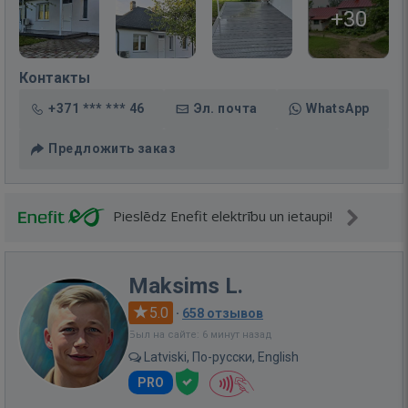
+30
Контакты
+371 *** *** 46
Эл. почта
WhatsApp
Предложить заказ
Pieslēdz Enefit elektrību un ietaupi!
Maksims L.
5.0
·
658 отзывов
Был на сайте: 6 минут назад
Latviski, По-русски, English
PRO