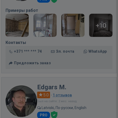
Примеры работ
+10
Контакты
+371 *** *** 74
Эл. почта
WhatsApp
Предложить заказ
Edgars M.
5.0
·
1 отзывов
Был на сайте: 2 мес. назад
Latviski, По-русски, English
PRO