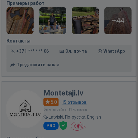
Примеры работ
+44
Контакты
+371 *** *** 06
Эл. почта
WhatsApp
Предложить заказ
Montetaji.lv
5.0
·
15 отзывов
Был на сайте: 11 ч. назад
Latviski, По-русски, English
PRO