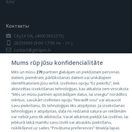
Блог
Контакты
City24 SIA, (40003692375)
28259069
(9:00-17:00 пн. - пт.)
contact@getapro.lv
Mums rūp jūsu konfidencialitāte
Mēs un mūsu
270
partneri glabājam un piekļūstam personas
datiem, piemēram, pārlūkošanas datiem vai unikālajiem
identifikatoriem jūsu ierīcē. Izvēloties opciju “Es piekrītu”, tiek
Страны
aktivizētas izsekošanas tehnoloģijas, kas atbalsta zem virsraksta
Эстония
“Mēs un mūsu partneri apstrādājam datus, lai sniegtu” norādītos
mērķus, savukārt izvēloties opciju “Noraidīt visu” vai atsaucot
Латвия
savu piekrišanu, šīs tehnoloģijas tiks atspējotas. Ja izsekošanas
tehnoloģijas ir atspējotas, daļa no redzamā satura un reklāmām
Литва
var nebūt jums tik atbilstoša. Varat atkārtoti piekļūt šai izvēlnei, lai
jebkurā laikā mainītu savu izvēli vai atsauktu piekrišanu,
noklikšķinot uz saites “Privātuma preferences” tīmekļa lapas