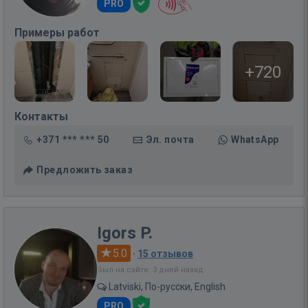
PRO
Примеры работ
+720
Контакты
+371 *** *** 50
Эл. почта
WhatsApp
Предложить заказ
Igors P.
5.0
·
15 отзывов
Был на сайте: 3 дней назад
Latviski, По-русски, English
PRO