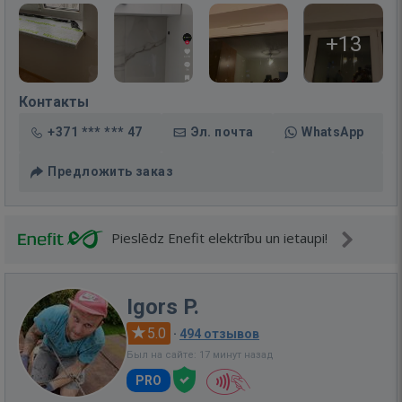
+13
Контакты
+371 *** *** 47
Эл. почта
WhatsApp
Предложить заказ
Pieslēdz Enefit elektrību un ietaupi!
Igors P.
5.0
·
494 отзывов
Был на сайте: 17 минут назад
PRO