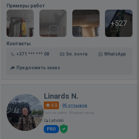
Примеры работ
+527
Контакты
+371 *** *** 08
Эл. почта
WhatsApp
Предложить заказ
Linards N.
4.9
·
95 отзывов
Был на сайте: 29 минут назад
Latviski
PRO