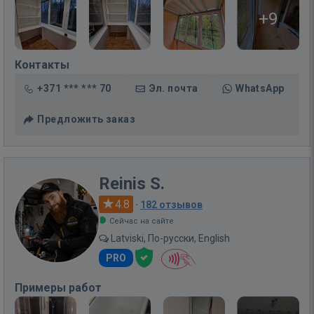
+9
Контакты
+371 *** *** 70
Эл. почта
WhatsApp
Предложить заказ
Reinis S.
4.8
·
182 отзывов
Сейчас на сайте
Latviski, По-русски, English
PRO
Примеры работ