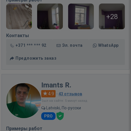
+28
Контакты
+371 *** *** 92
Эл. почта
WhatsApp
Предложить заказ
Imants R.
4.9
·
43 отзывов
Был на сайте: 5 минут назад
Latviski, По-русски
PRO
Примеры работ