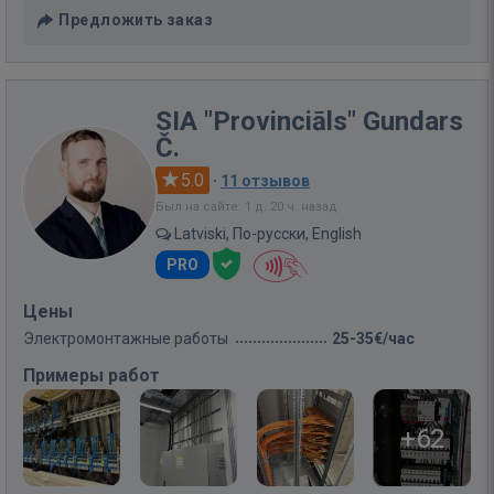
Предложить заказ
SIA "Provinciāls" Gundars
Č.
5.0
·
11 отзывов
Был на сайте: 1 д. 20 ч. назад
Latviski, По-русски, English
PRO
Цены
Электромонтажные работы
25-35€/час
Примеры работ
+62