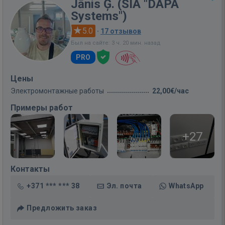
Jānis Ģ. (SIA "DAPA
Systems")
5.0
·
17 отзывов
Был на сайте: 3 ч. 20 мин. назад
PRO
Цены
Электромонтажные работы
22,00€/час
Примеры работ
+27
Контакты
+371 *** *** 38
Эл. почта
WhatsApp
Предложить заказ