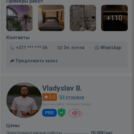
Примеры работ
+110
Контакты
+371 *** *** 56
Эл. почта
WhatsApp
Предложить заказ
Vladyslav B.
5.0
·
53 отзывов
Был на сайте: 34 минут назад
PRO
Цены
Электромонтажные работы
20,00€/час