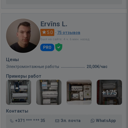
Ervīns L.
5.0
·
75 отзывов
Был на сайте: 4 ч. 6 мин. назад
PRO
Цены
Электромонтажные работы
20,00€/час
Примеры работ
+175
Контакты
+371 *** *** 35
Эл. почта
WhatsApp