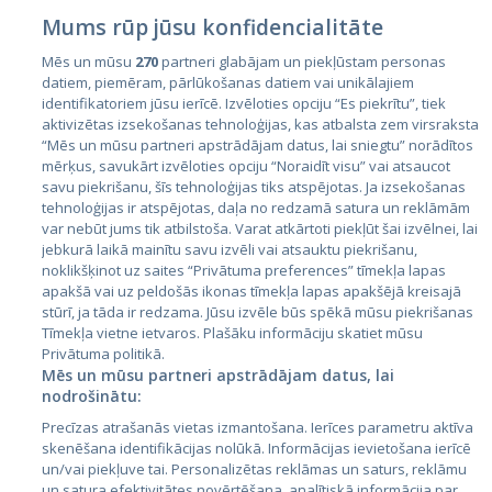
Mums rūp jūsu konfidencialitāte
Mēs un mūsu
270
partneri glabājam un piekļūstam personas
datiem, piemēram, pārlūkošanas datiem vai unikālajiem
identifikatoriem jūsu ierīcē. Izvēloties opciju “Es piekrītu”, tiek
Страны
aktivizētas izsekošanas tehnoloģijas, kas atbalsta zem virsraksta
Эстония
“Mēs un mūsu partneri apstrādājam datus, lai sniegtu” norādītos
mērķus, savukārt izvēloties opciju “Noraidīt visu” vai atsaucot
Латвия
savu piekrišanu, šīs tehnoloģijas tiks atspējotas. Ja izsekošanas
tehnoloģijas ir atspējotas, daļa no redzamā satura un reklāmām
Литва
var nebūt jums tik atbilstoša. Varat atkārtoti piekļūt šai izvēlnei, lai
jebkurā laikā mainītu savu izvēli vai atsauktu piekrišanu,
noklikšķinot uz saites “Privātuma preferences” tīmekļa lapas
apakšā vai uz peldošās ikonas tīmekļa lapas apakšējā kreisajā
stūrī, ja tāda ir redzama. Jūsu izvēle būs spēkā mūsu piekrišanas
Tīmekļa vietne ietvaros. Plašāku informāciju skatiet mūsu
Privātuma politikā.
Mēs un mūsu partneri apstrādājam datus, lai
nodrošinātu:
City24.lv
CVbankas.lt
Precīzas atrašanās vietas izmantošana. Ierīces parametru aktīva
City24.ee
Kainos.lt
skenēšana identifikācijas nolūkā. Informācijas ievietošana ierīcē
un/vai piekļuve tai. Personalizētas reklāmas un saturs, reklāmu
GetaPro.lv
Paslaugos.lt
un satura efektivitātes novērtēšana, analītiskā informācija par