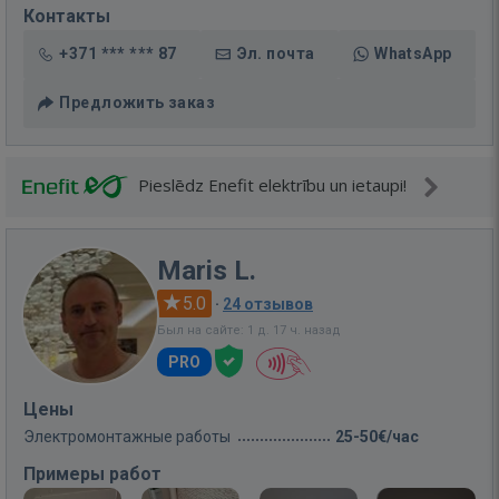
Контакты
+371 *** *** 87
Эл. почта
WhatsApp
Предложить заказ
Pieslēdz Enefit elektrību un ietaupi!
Maris L.
5.0
·
24 отзывов
Был на сайте: 1 д. 17 ч. назад
PRO
Цены
Электромонтажные работы
25-50€/час
Примеры работ