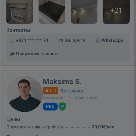
+21
Контакты
+371 *** *** 74
Эл. почта
WhatsApp
Предложить заказ
Maksims S.
5.0
·
9 отзывов
Был на сайте: 2 ч. 42 мин. назад
PRO
Цены
Электромонтажные работы
30,00€/час