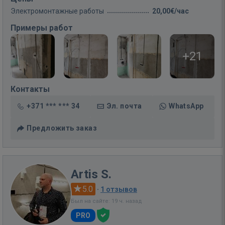
Электромонтажные работы
20,00€/час
Примеры работ
+21
Контакты
+371 *** *** 34
Эл. почта
WhatsApp
Предложить заказ
Artis S.
5.0
·
1 отзывов
Был на сайте: 19 ч. назад
PRO