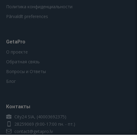
Политика конфиденциальности
Pārvaldīt preferences
GetaPro
О проекте
Обратная связь
Вопросы и Ответы
Блог
Контакты
City24 SIA, (40003692375)
28259069
(9:00-17:00 пн. - пт.)
contact@getapro.lv