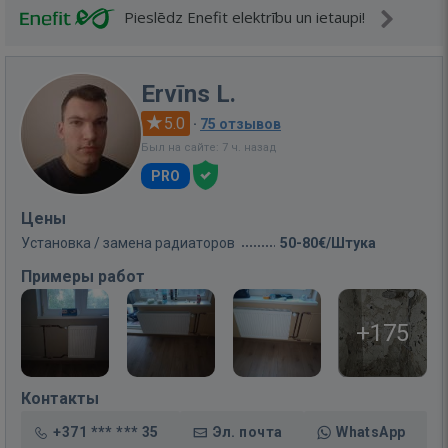
Pieslēdz Enefit elektrību un ietaupi!
Ervīns L.
5.0
·
75 отзывов
Был на сайте: 7 ч. назад
PRO
Цены
Установка / замена радиаторов
50-80€/Штука
Примеры работ
+175
Контакты
+371 *** *** 35
Эл. почта
WhatsApp