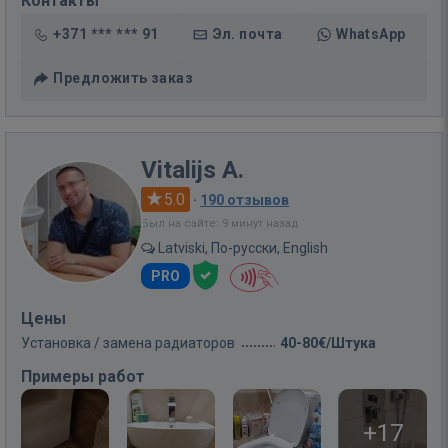
Контакты
+371 *** *** 91
Эл. почта
WhatsApp
Предложить заказ
Vitalijs A.
5.0
·
190 отзывов
Был на сайте: 9 минут назад
Latviski, По-русски, English
PRO
Цены
Установка / замена радиаторов
40-80€/Штука
Примеры работ
+17