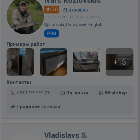
Ivars Kozlovskis
5.0
·
71 отзывов
Был на сайте: 1 ч. 41 мин. назад
Latviski, По-русски, English
PRO
Примеры работ
+13
Контакты
+371 *** *** 77
Эл. почта
WhatsApp
Предложить заказ
Vladislavs S.