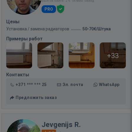
Был на сайте: 2 ч. 54 мин. назад
PRO
Цены
Установка / замена радиаторов
50-70€/Штука
Примеры работ
+33
Контакты
+371 *** *** 25
Эл. почта
WhatsApp
Предложить заказ
Jevgenijs R.