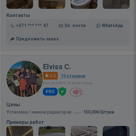
Контакты
+371 *** *** 47
Эл. почта
WhatsApp
Предложить заказ
Elviss C.
5.0
·
19 отзывов
Был на сайте: 39 минут назад
PRO
Цены
Установка / замена радиаторов
150,00€/Штука
Примеры работ