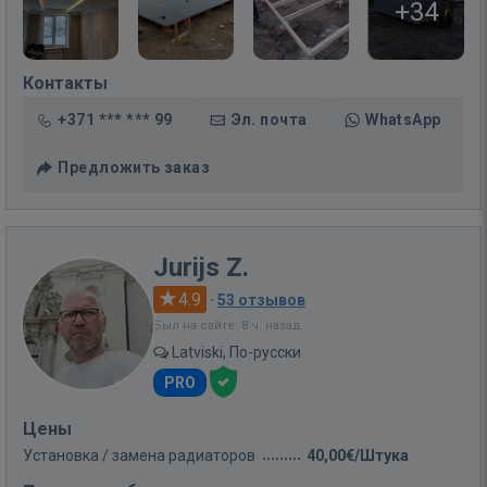
+34
Контакты
+371 *** *** 99
Эл. почта
WhatsApp
Предложить заказ
Jurijs Z.
4.9
·
53 отзывов
Был на сайте: 8 ч. назад
Latviski, По-русски
PRO
Цены
Установка / замена радиаторов
40,00€/Штука