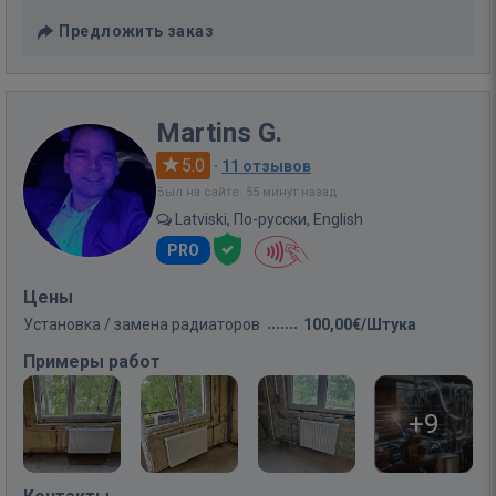
Предложить заказ
Martins G.
5.0
·
11 отзывов
Был на сайте: 55 минут назад
Latviski, По-русски, English
PRO
Цены
Установка / замена радиаторов
100,00€/Штука
Примеры работ
+9