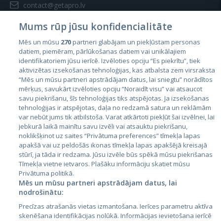
contact@getapro.lv
Mums rūp jūsu konfidencialitāte
Mēs un mūsu
270
partneri glabājam un piekļūstam personas
datiem, piemēram, pārlūkošanas datiem vai unikālajiem
identifikatoriem jūsu ierīcē. Izvēloties opciju “Es piekrītu”, tiek
Страны
aktivizētas izsekošanas tehnoloģijas, kas atbalsta zem virsraksta
Эстония
“Mēs un mūsu partneri apstrādājam datus, lai sniegtu” norādītos
mērķus, savukārt izvēloties opciju “Noraidīt visu” vai atsaucot
Латвия
savu piekrišanu, šīs tehnoloģijas tiks atspējotas. Ja izsekošanas
tehnoloģijas ir atspējotas, daļa no redzamā satura un reklāmām
Литва
var nebūt jums tik atbilstoša. Varat atkārtoti piekļūt šai izvēlnei, lai
jebkurā laikā mainītu savu izvēli vai atsauktu piekrišanu,
noklikšķinot uz saites “Privātuma preferences” tīmekļa lapas
apakšā vai uz peldošās ikonas tīmekļa lapas apakšējā kreisajā
stūrī, ja tāda ir redzama. Jūsu izvēle būs spēkā mūsu piekrišanas
Tīmekļa vietne ietvaros. Plašāku informāciju skatiet mūsu
Privātuma politikā.
Mēs un mūsu partneri apstrādājam datus, lai
nodrošinātu:
City24.lv
CVbankas.lt
Precīzas atrašanās vietas izmantošana. Ierīces parametru aktīva
City24.ee
Kainos.lt
skenēšana identifikācijas nolūkā. Informācijas ievietošana ierīcē