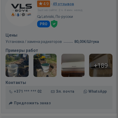
4.9
·
49 отзывов
Был на сайте: 2 ч. 4 мин. назад
Latviski, По-русски
PRO
Цены
Установка / замена радиаторов
80,00€/Штука
Примеры работ
+189
Контакты
+371 *** *** 02
Эл. почта
WhatsApp
Предложить заказ