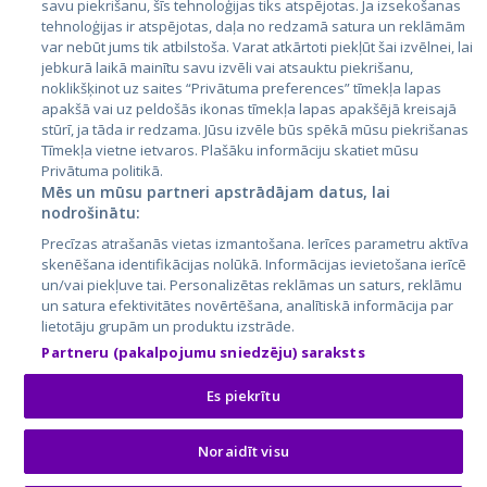
savu piekrišanu, šīs tehnoloģijas tiks atspējotas. Ja izsekošanas
Литва
tehnoloģijas ir atspējotas, daļa no redzamā satura un reklāmām
var nebūt jums tik atbilstoša. Varat atkārtoti piekļūt šai izvēlnei, lai
jebkurā laikā mainītu savu izvēli vai atsauktu piekrišanu,
noklikšķinot uz saites “Privātuma preferences” tīmekļa lapas
apakšā vai uz peldošās ikonas tīmekļa lapas apakšējā kreisajā
stūrī, ja tāda ir redzama. Jūsu izvēle būs spēkā mūsu piekrišanas
Tīmekļa vietne ietvaros. Plašāku informāciju skatiet mūsu
Privātuma politikā.
Mēs un mūsu partneri apstrādājam datus, lai
nodrošinātu:
City24.lv
CVbankas.lt
Precīzas atrašanās vietas izmantošana. Ierīces parametru aktīva
City24.ee
Kainos.lt
skenēšana identifikācijas nolūkā. Informācijas ievietošana ierīcē
GetaPro.lv
Paslaugos.lt
un/vai piekļuve tai. Personalizētas reklāmas un saturs, reklāmu
GetaPro.ee
auto24.ee
un satura efektivitātes novērtēšana, analītiskā informācija par
lietotāju grupām un produktu izstrāde.
Skelbiu.lt
KV.ee
Partneru (pakalpojumu sniedzēju) saraksts
Autoplius.lt
Osta.ee
Aruodas.lt
KuldneBörs.ee
Es piekrītu
Noraidīt visu
© 2026 GetaPro. Все права защищены.