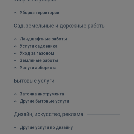
Уборка территории
Сад, земельные и дорожные работы
Ландшафтные работы
Услуги садовника
ВОЙТИ
Уход за газоном
Земляные работы
Забыли пароль?
Запомнить?
Услуги арбориста
FACEBOOK
Бытовые услуги
Заточка инструмента
GOOGLE
Другие бытовые услуги
 Sign in with Apple
Дизайн, искусство, реклама
Другие услуги по дизайну
Ещё не зарегистрированы?