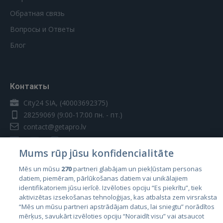
Обратная связь
Вопросы и Ответы
Блог
Контакты
City24 SIA, (40003692375)
28259069
(9:00-17:00 пн. - пт.)
contact@getapro.lv
Mums rūp jūsu konfidencialitāte
Mēs un mūsu
270
partneri glabājam un piekļūstam personas
datiem, piemēram, pārlūkošanas datiem vai unikālajiem
Страны
identifikatoriem jūsu ierīcē. Izvēloties opciju “Es piekrītu”, tiek
aktivizētas izsekošanas tehnoloģijas, kas atbalsta zem virsraksta
Эстония
“Mēs un mūsu partneri apstrādājam datus, lai sniegtu” norādītos
Латвия
mērķus, savukārt izvēloties opciju “Noraidīt visu” vai atsaucot