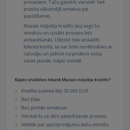
procesiem. Taču gandrīz vienmēr tiek
prasīta sākotnējā iemaksa pie
pasūtīšanas.
Mazais mājokļa kredīts ļauj segt šo
iemaksu un uzsākt procesu bez
aizkavēšanās. Līdzekļi tiek ieskaitīti
klienta kontā, lai var brīvi norēķināties ar
ražotāju un plānot turpmākos soļus
savas jaunās mājas izveidē.
Kāpēc izvēlēties Inbank Mazais mājokļa kredīts?
Kredīta summa līdz 30 000 EUR
Bez ķīlas
Bez pirmās iemaksas
Vienkāršs un ātrs pieteikšanās process
Atbilde par apstiprinājumu dažu minūšu