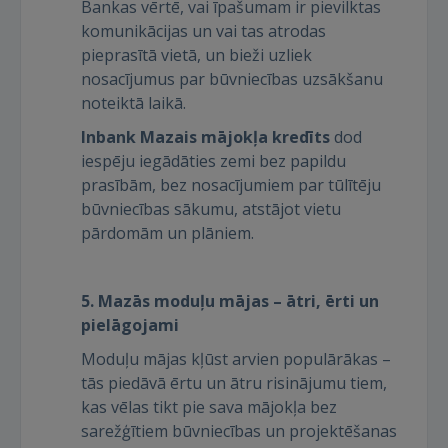
Bankas vērtē, vai īpašumam ir pievilktas
komunikācijas un vai tas atrodas
pieprasītā vietā, un bieži uzliek
nosacījumus par būvniecības uzsākšanu
IENĀKT
noteiktā laikā.
Inbank Mazais mājokļa kredīts
dod
Aizmirsāt paroli?
Atcerēties?
iespēju iegādāties zemi bez papildu
prasībām, bez nosacījumiem par tūlītēju
FACEBOOK
būvniecības sākumu, atstājot vietu
pārdomām un plāniem.
GOOGLE
5. Mazās moduļu mājas – ātri, ērti un
 Sign in with Apple
pielāgojami
Moduļu mājas kļūst arvien populārākas –
Vēl neesat reģistrējies?
tās piedāvā ērtu un ātru risinājumu tiem,
kas vēlas tikt pie sava mājokļa bez
REĢISTRĀCIJA
sarežģītiem būvniecības un projektēšanas