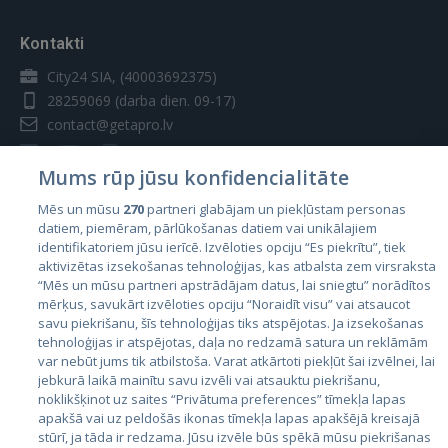
Kontakti
City24 SIA, (40003692375)
28259069
(darba dien. 09-17)
contact@getapro.lv
Mums rūp jūsu konfidencialitāte
Mēs un mūsu
270
partneri glabājam un piekļūstam personas
datiem, piemēram, pārlūkošanas datiem vai unikālajiem
Valstis
identifikatoriem jūsu ierīcē. Izvēloties opciju “Es piekrītu”, tiek
aktivizētas izsekošanas tehnoloģijas, kas atbalsta zem virsraksta
Igaunija
“Mēs un mūsu partneri apstrādājam datus, lai sniegtu” norādītos
mērķus, savukārt izvēloties opciju “Noraidīt visu” vai atsaucot
Latvija
savu piekrišanu, šīs tehnoloģijas tiks atspējotas. Ja izsekošanas
Lietuva
tehnoloģijas ir atspējotas, daļa no redzamā satura un reklāmām
var nebūt jums tik atbilstoša. Varat atkārtoti piekļūt šai izvēlnei, lai
jebkurā laikā mainītu savu izvēli vai atsauktu piekrišanu,
noklikšķinot uz saites “Privātuma preferences” tīmekļa lapas
apakšā vai uz peldošās ikonas tīmekļa lapas apakšējā kreisajā
stūrī, ja tāda ir redzama. Jūsu izvēle būs spēkā mūsu piekrišanas