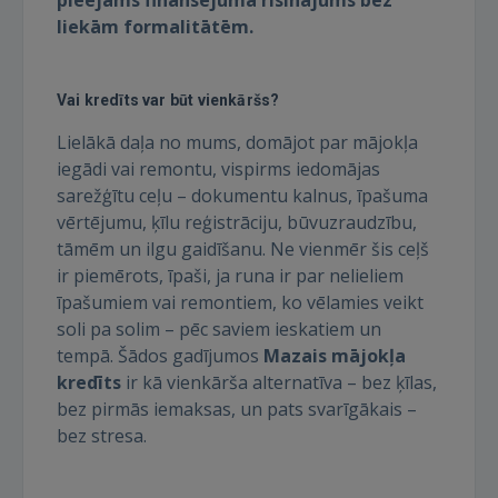
pieejams finansējuma risinājums bez
liekām formalitātēm.
Vai kredīts var būt vienkāršs?
Lielākā daļa no mums, domājot par mājokļa
iegādi vai remontu, vispirms iedomājas
sarežģītu ceļu – dokumentu kalnus, īpašuma
vērtējumu, ķīlu reģistrāciju, būvuzraudzību,
tāmēm un ilgu gaidīšanu. Ne vienmēr šis ceļš
ir piemērots, īpaši, ja runa ir par nelieliem
īpašumiem vai remontiem, ko vēlamies veikt
soli pa solim – pēc saviem ieskatiem un
tempā. Šādos gadījumos
Mazais mājokļa
kredīts
ir kā vienkārša alternatīva – bez ķīlas,
bez pirmās iemaksas, un pats svarīgākais –
bez stresa.