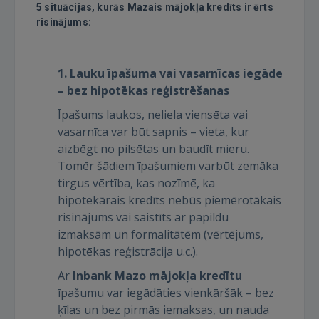
5 situācijas, kurās Mazais mājokļa kredīts ir ērts
risinājums:
1. Lauku īpašuma vai vasarnīcas iegāde
– bez hipotēkas reģistrēšanas
Īpašums laukos, neliela viensēta vai
vasarnīca var būt sapnis – vieta, kur
aizbēgt no pilsētas un baudīt mieru.
Tomēr šādiem īpašumiem varbūt zemāka
tirgus vērtība, kas nozīmē, ka
hipotekārais kredīts nebūs piemērotākais
risinājums vai saistīts ar papildu
izmaksām un formalitātēm (vērtējums,
hipotēkas reģistrācija u.c.).
Ar
Inbank Mazo mājokļa kredītu
īpašumu var iegādāties vienkāršāk – bez
ķīlas un bez pirmās iemaksas, un nauda