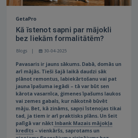
GetaPro
Kā īstenot sapni par mājokli
bez liekām formalitātēm?
Blogs
30-04-2025
Pavasaris ir jauns sākums. Dabā, domās un
arī mājās. Tieši šajā laikā daudzi sāk
plānot remontus, labiekārtošanu vai pat
jauna īpašuma iegādi – tā var būt sen
kārota vasarnīca, ģimenes īpašums laukos
vai zemes gabals, kur nākotnē būvēt
māju. Bet, kā zināms, sapņi īstenojas tikai
tad, ja tiem ir arī praktisks plāns. Un šeit
palīgā var nākt
Inbank Mazais mājokļa
kredīts
– vienkāršs, saprotams un