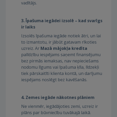
vadītājs.
3. Īpašuma iegādei izsolē – kad svarīgs
ir laiks
Izsolēs īpašuma iegāde notiek ātri, un lai
to izmantotu, ir jābūt gatavam rīkoties
uzreiz. Ar
Mazā mājokļa kredīta
palīdzību iespējams saņemt finansējumu
bez pirmās iemaksas, nav nepieciešams
nodomu līgums vai īpašuma ķīla, līdzekļi
tiek pārskaitīti klienta kontā, un darījumu
iespējams noslēgt bez kavēšanās.
4. Zemes iegāde nākotnes plāniem
Ienākt
Ne vienmēr, iegādājoties zemi, uzreiz ir
plāns par būvniecību tuvākajā laikā.