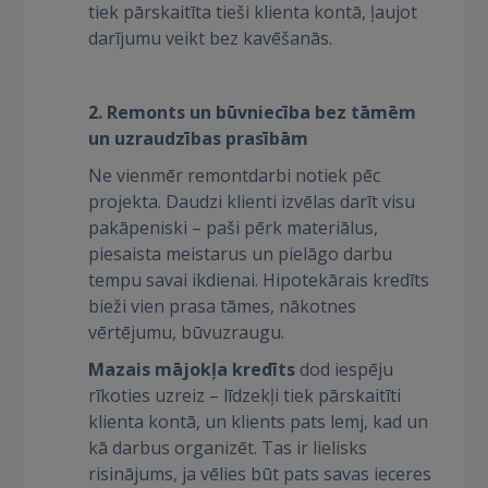
tiek pārskaitīta tieši klienta kontā, ļaujot
darījumu veikt bez kavēšanās.
2. Remonts un būvniecība bez tāmēm
un uzraudzības prasībām
Ne vienmēr remontdarbi notiek pēc
projekta. Daudzi klienti izvēlas darīt visu
pakāpeniski – paši pērk materiālus,
piesaista meistarus un pielāgo darbu
tempu savai ikdienai. Hipotekārais kredīts
bieži vien prasa tāmes, nākotnes
vērtējumu, būvuzraugu.
Mazais mājokļa kredīts
dod iespēju
rīkoties uzreiz – līdzekļi tiek pārskaitīti
klienta kontā, un klients pats lemj, kad un
kā darbus organizēt. Tas ir lielisks
risinājums, ja vēlies būt pats savas ieceres