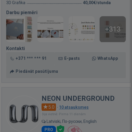
3D Grafika
40,00€/stunda
Darbu piemēri
+313
Kontakti
+371 *** *** 91
E-pasts
WhatsApp
Piedāvāt pasūtījumu
NEON UNDERGROUND
5.0
·
10 atsauksmes
Bija vietnē: Pirms 11 dienām
Latviski, По-русски, English
PRO