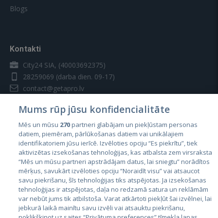
Blogs
Kontakti
City24 SIA, (40003692375)
28259069
(darba dien. 09-17)
contact@getapro.lv
Mums rūp jūsu konfidencialitāte
Mēs un mūsu
270
partneri glabājam un piekļūstam personas
datiem, piemēram, pārlūkošanas datiem vai unikālajiem
identifikatoriem jūsu ierīcē. Izvēloties opciju “Es piekrītu”, tiek
Valstis
aktivizētas izsekošanas tehnoloģijas, kas atbalsta zem virsraksta
Igaunija
“Mēs un mūsu partneri apstrādājam datus, lai sniegtu” norādītos
mērķus, savukārt izvēloties opciju “Noraidīt visu” vai atsaucot
Latvija
savu piekrišanu, šīs tehnoloģijas tiks atspējotas. Ja izsekošanas
tehnoloģijas ir atspējotas, daļa no redzamā satura un reklāmām
Lietuva
var nebūt jums tik atbilstoša. Varat atkārtoti piekļūt šai izvēlnei, lai
jebkurā laikā mainītu savu izvēli vai atsauktu piekrišanu,
noklikšķinot uz saites “Privātuma preferences” tīmekļa lapas