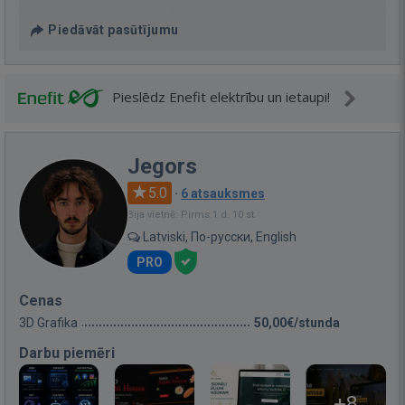
Piedāvāt pasūtījumu
Pieslēdz Enefit elektrību un ietaupi!
Jegors
5.0
·
6 atsauksmes
Bija vietnē: Pirms 1 d. 10 st.
Latviski, По-русски, English
PRO
Cenas
3D Grafika
50,00€/stunda
Darbu piemēri
+8