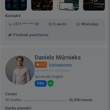
Kontakti
+371 *** *** 92
E-pasts
WhatsApp
Piedāvāt pasūtījumu
Daniels Mūrnieks
5.0
·
6 atsauksmes
Bija vietnē: Pirms 2 dienām
Latviski, English
PRO
Cenas
3D Grafika
35,00€/stunda
Darbu piemēri