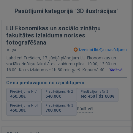
Pasūtījumi kategorijā "3D ilustrācijas"
LU Ekonomikas un sociālo zinātņu
fakultātes izlaiduma norises
fotografēšana
Izveidot līdzīgu pasūtījumu
Rīga
Labdien! Trešdien, 17. jūnijā plānojam LU Ekonomikas un
sociālo zinātņu fakultātes izlaidumu plkst. 10.00, 13.00 un
16.00. Katrs izlaidums ~1h 30 min garš. Kopumā 40…
Rādīt vēl
Cenu piedāvājumi no izpildītājiem:
Piedāvājums Nr.1
Piedāvājums Nr.2
Piedāvājums Nr.3
450,00€
540,00€
No 450 līdz 600€
Piedāvājums Nr.4
Piedāvājums Nr.5
Rādīt vēl
450,00€
700,00€