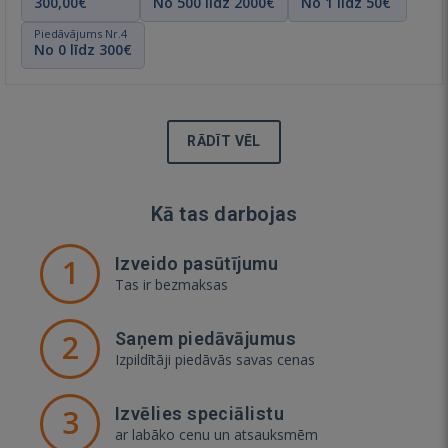
300,00€
No 500 līdz 2000€
No 1 līdz 50€
Piedāvājums Nr.4
No 0 līdz 300€
RĀDĪT VĒL
Kā tas darbojas
1
Izveido pasūtījumu
Tas ir bezmaksas
2
Saņem piedāvājumus
Izpildītāji piedāvās savas cenas
3
Izvēlies speciālistu
ar labāko cenu un atsauksmēm