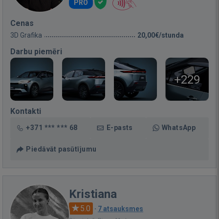
PRO
Cenas
3D Grafika
20,00€/stunda
Darbu piemēri
+229
Kontakti
+371 *** *** 68
E-pasts
WhatsApp
Piedāvāt pasūtījumu
Kristiana
5.0
·
7 atsauksmes