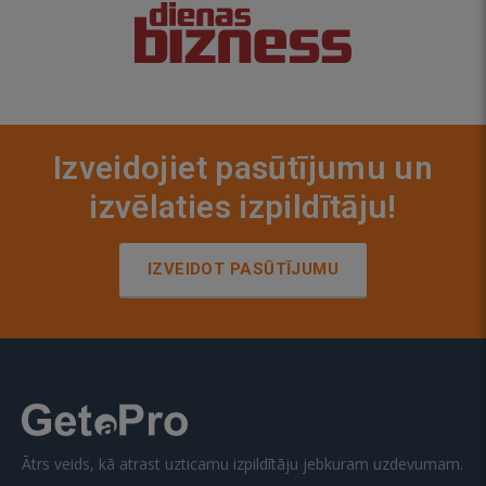
Izveidojiet pasūtījumu un
izvēlaties izpildītāju!
IZVEIDOT PASŪTĪJUMU
Ātrs veids, kā atrast uzticamu izpildītāju jebkuram uzdevumam.