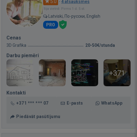
5.0
·
4 atsauksmes
Bija vietnē: Pirms 1 d. 5 st.
Latviski, По-русски, English
PRO
Cenas
3D Grafika
20-50€/stunda
Darbu piemēri
+371
Kontakti
+371 *** *** 07
E-pasts
WhatsApp
Piedāvāt pasūtījumu