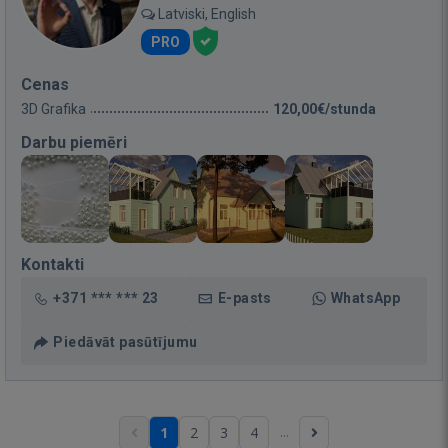
Latviski, English
PRO
Cenas
3D Grafika
120,00€/stunda
Darbu piemēri
Kontakti
+371 *** *** 23
E-pasts
WhatsApp
Piedāvāt pasūtījumu
...
1
2
3
4