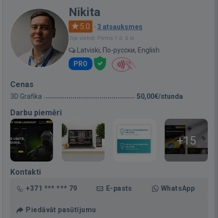
Nikita
5.0
·
3 atsauksmes
Bija vietnē: Pirms 1 d. 6 st.
Latviski, По-русски, English
PRO
Cenas
3D Grafika
50,00€/stunda
Darbu piemēri
+15
Kontakti
+371 *** *** 79
E-pasts
WhatsApp
Piedāvāt pasūtījumu