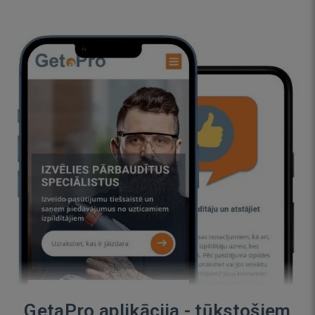
GetaPro aplikācija - tūkstošiem