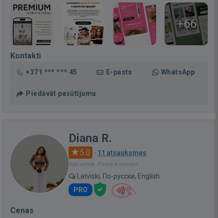
+66
Kontakti
+371 *** *** 45
E-pasts
WhatsApp
Piedāvāt pasūtījumu
Diana R.
5.0
·
11 atsauksmes
Bija vietnē: Pirms 4 dienām
Latviski, По-русски, English
PRO
Cenas