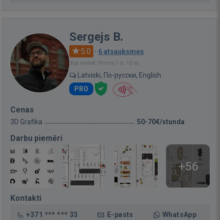
Sergejs B.
5.0
·
6 atsauksmes
Bija vietnē: Pirms 1 d. 10 st.
Latviski, По-русски, English
PRO
Cenas
3D Grafika
50-70€/stunda
Darbu piemēri
+56
Kontakti
+371 *** *** 33
E-pasts
WhatsApp