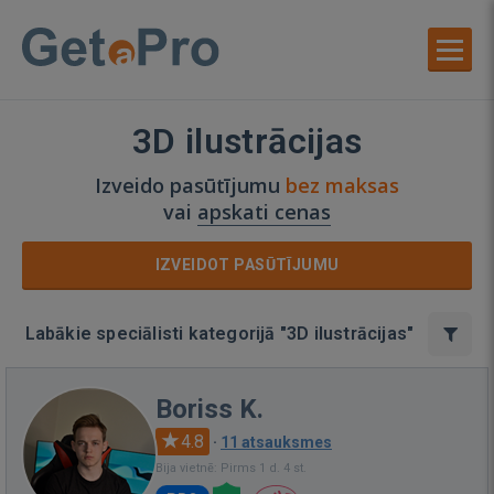
3D ilustrācijas
Izveido pasūtījumu
bez maksas
vai
apskati cenas
IZVEIDOT PASŪTĪJUMU
Labākie speciālisti kategorijā "3D ilustrācijas"
Boriss K.
4.8
·
11 atsauksmes
Bija vietnē: Pirms 1 d. 4 st.