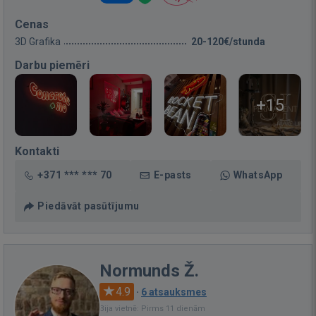
Cenas
3D Grafika
20-120€/stunda
Darbu piemēri
+15
Kontakti
+371 *** *** 70
E-pasts
WhatsApp
Piedāvāt pasūtījumu
Normunds Ž.
4.9
·
6 atsauksmes
Bija vietnē: Pirms 11 dienām