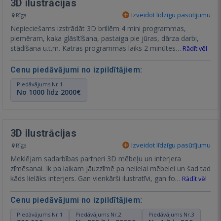
3D ilustrācijas
Izveidot līdzīgu pasūtījumu
Rīga
Nepieciešams izstrādāt 3D brillēm 4 mini programmas,
piemēram, kaķa glāsītīšana, pastaiga pie jūras, dārza darbi,
stādīšana u.t.m. Katras programmas laiks 2 minūtes…
Rādīt vēl
Cenu piedāvājumi no izpildītājiem:
Piedāvājums Nr.1
No 1000 līdz 2000€
3D ilustrācijas
Izveidot līdzīgu pasūtījumu
Rīga
Meklējam sadarbības partneri 3D mēbeļu un interjera
zīmēsanai. Ik pa laikam jāuzzīmē pa nelielai mēbelei un šad tad
kāds lielāks interjers. Gan vienkārši ilustratīvi, gan fo…
Rādīt vēl
Cenu piedāvājumi no izpildītājiem:
Piedāvājums Nr.1
Piedāvājums Nr.2
Piedāvājums Nr.3