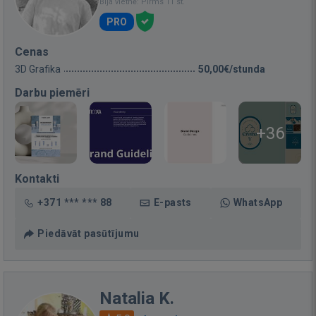
Bija vietnē: Pirms 11 st.
PRO
Cenas
3D Grafika
50,00€/stunda
Darbu piemēri
+36
Kontakti
+371 *** *** 88
E-pasts
WhatsApp
Piedāvāt pasūtījumu
Natalia K.