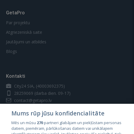
GetaPro
Par projektu
Atgriezeniskā saite
Jautājumi un atbildes
Blogs
Kontakti
City24 SIA, (40003692375)
28259069
(darba dien. 09-17)
contact@getapro.lv
Mums rūp jūsu konfidencialitāte
Mēs un mūsu
270
partneri glabājam un piekļūstam personas
datiem, piemēram, pārlūkošanas datiem vai unikālajiem