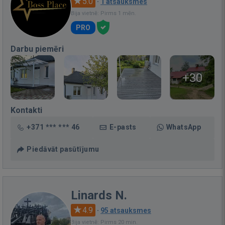
5.0
·
1 atsauksmes
Bija vietnē: Pirms 1 mēn.
PRO
Darbu piemēri
+30
Kontakti
+371 *** *** 46
E-pasts
WhatsApp
Piedāvāt pasūtījumu
Linards N.
4.9
·
95 atsauksmes
Bija vietnē: Pirms 20 min.