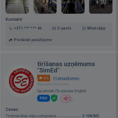
+39
Kontakti
+371 *** *** 46
E-pasts
WhatsApp
Piedāvāt pasūtījumu
tīrīšanas uzņēmums
"SimEd"
4.6
·
11 atsauksmes
Bija vietnē: Pirms 14 st.
Latviski, По-русски, English
PRO
Cenas
Tirdzniecības telpu uzkopšana
3-10€/M2