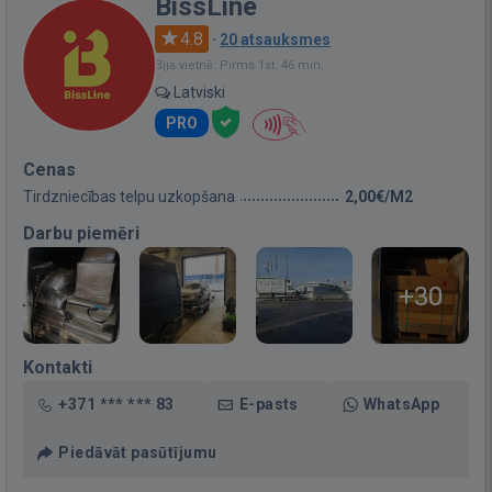
BissLine
4.8
·
20 atsauksmes
Bija vietnē: Pirms 1st. 46 min.
Latviski
PRO
Cenas
Tirdzniecības telpu uzkopšana
2,00€/M2
Darbu piemēri
+30
Kontakti
+371 *** *** 83
E-pasts
WhatsApp
Piedāvāt pasūtījumu