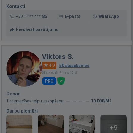
Kontakti
+371 *** *** 86
E-pasts
WhatsApp
Piedāvāt pasūtījumu
Viktors S.
4.9
·
50 atsauksmes
Bija vietnē: Pirms 10 st.
PRO
Cenas
Tirdzniecības telpu uzkopšana
10,00€/M2
Darbu piemēri
+9