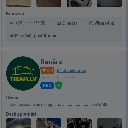
Kontakti
+371 *** *** 70
E-pasts
WhatsApp
Piedāvāt pasūtījumu
Renārs
4.9
·
51 atsauksmes
Bija vietnē: Pirms 14 st.
PRO
Cenas
Tirdzniecības telpu uzkopšana
2-5€/M2
Darbu piemēri