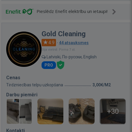
Pieslēdz Enefit elektrību un ietaupi!
Gold Cleaning
4.9
·
44 atsauksmes
Bija vietnē: Pirms 7 st.
Latviski, По-русски, English
PRO
Cenas
Tirdzniecības telpu uzkopšana
3,00€/M2
Darbu piemēri
+30
Kontakti