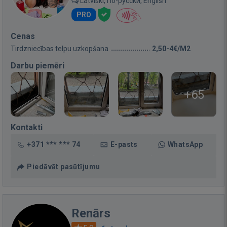
Latviski, По-русски, English
PRO
Cenas
Tirdzniecības telpu uzkopšana
2,50-4€/M2
Darbu piemēri
+65
Kontakti
+371 *** *** 74
E-pasts
WhatsApp
Piedāvāt pasūtījumu
Renārs