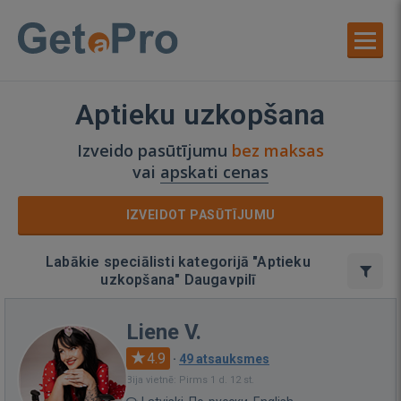
Aptieku uzkopšana
Izveido pasūtījumu
bez maksas
vai
apskati cenas
IZVEIDOT PASŪTĪJUMU
Labākie speciālisti kategorijā "Aptieku
uzkopšana" Daugavpilī
Liene V.
4.9
·
49 atsauksmes
Bija vietnē: Pirms 1 d. 12 st.