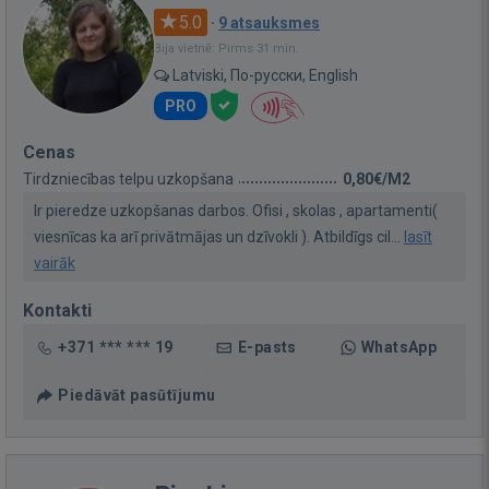
5.0
·
9 atsauksmes
Bija vietnē: Pirms 31 min.
Latviski, По-русски, English
PRO
Cenas
Tirdzniecības telpu uzkopšana
0,80€/M2
Ir pieredze uzkopšanas darbos. Ofisi , skolas , apartamenti(
viesnīcas ka arī privātmājas un dzīvokli ). Atbildīgs cil...
lasīt
vairāk
Kontakti
+371 *** *** 19
E-pasts
WhatsApp
Piedāvāt pasūtījumu