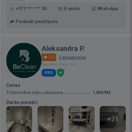
+371 *** *** 30
E-pasts
WhatsApp
Piedāvāt pasūtījumu
Aleksandra P.
5.0
·
2 atsauksmes
Bija vietnē: Pirms 10 st.
PRO
Cenas
Tirdzniecības telpu uzkopšana
1,80€/M2
Darbu piemēri
+21