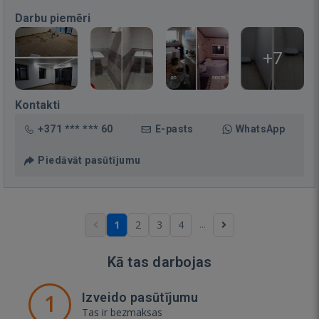
Darbu piemēri
+7
Kontakti
+371 *** *** 60
E-pasts
WhatsApp
Piedāvāt pasūtījumu
...
1
2
3
4
Kā tas darbojas
1
Izveido pasūtījumu
Tas ir bezmaksas