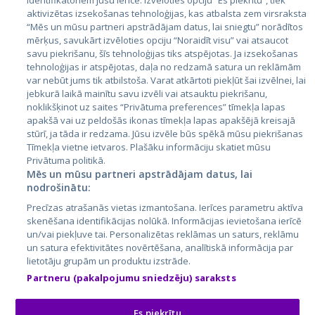
identifikatoriem jūsu ierīcē. Izvēloties opciju “Es piekrītu”, tiek
Valstis
aktivizētas izsekošanas tehnoloģijas, kas atbalsta zem virsraksta
Igaunija
“Mēs un mūsu partneri apstrādājam datus, lai sniegtu” norādītos
mērķus, savukārt izvēloties opciju “Noraidīt visu” vai atsaucot
Latvija
savu piekrišanu, šīs tehnoloģijas tiks atspējotas. Ja izsekošanas
tehnoloģijas ir atspējotas, daļa no redzamā satura un reklāmām
Lietuva
var nebūt jums tik atbilstoša. Varat atkārtoti piekļūt šai izvēlnei, lai
jebkurā laikā mainītu savu izvēli vai atsauktu piekrišanu,
noklikšķinot uz saites “Privātuma preferences” tīmekļa lapas
apakšā vai uz peldošās ikonas tīmekļa lapas apakšējā kreisajā
stūrī, ja tāda ir redzama. Jūsu izvēle būs spēkā mūsu piekrišanas
Tīmekļa vietne ietvaros. Plašāku informāciju skatiet mūsu
Privātuma politikā.
Mēs un mūsu partneri apstrādājam datus, lai
nodrošinātu:
City24.lv
CVbankas.lt
Precīzas atrašanās vietas izmantošana. Ierīces parametru aktīva
City24.ee
Kainos.lt
skenēšana identifikācijas nolūkā. Informācijas ievietošana ierīcē
un/vai piekļuve tai. Personalizētas reklāmas un saturs, reklāmu
GetaPro.lv
Paslaugos.lt
un satura efektivitātes novērtēšana, analītiskā informācija par
GetaPro.ee
auto24.ee
lietotāju grupām un produktu izstrāde.
Skelbiu.lt
KV.ee
Partneru (pakalpojumu sniedzēju) saraksts
Autoplius.lt
Osta.ee
Aruodas.lt
KuldneBörs.ee
Es piekrītu