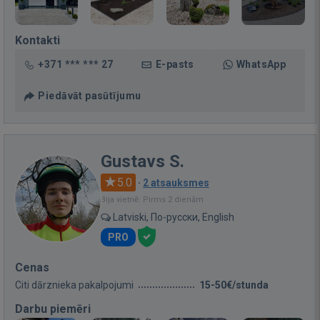
Kontakti
+371 *** *** 27
E-pasts
WhatsApp
Piedāvāt pasūtījumu
Gustavs S.
5.0
·
2 atsauksmes
Bija vietnē: Pirms 2 dienām
Latviski, По-русски, English
PRO
Cenas
Citi dārznieka pakalpojumi
15-50€/stunda
Darbu piemēri