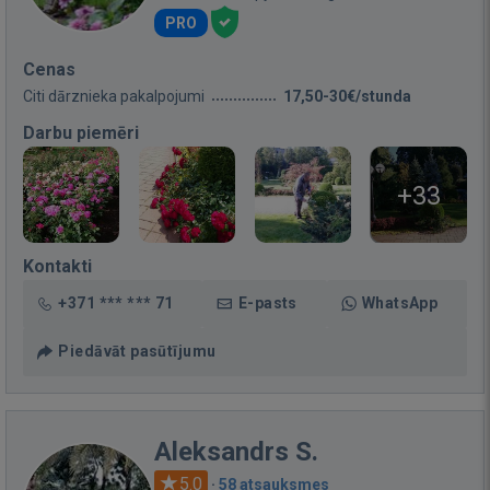
PRO
Cenas
Citi dārznieka pakalpojumi
17,50-30€/stunda
Darbu piemēri
+33
Kontakti
+371 *** *** 71
E-pasts
WhatsApp
Piedāvāt pasūtījumu
Aleksandrs S.
5.0
·
58 atsauksmes