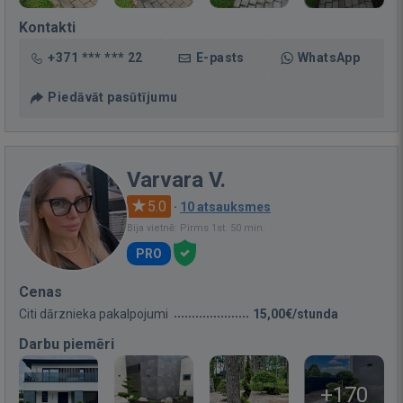
Kontakti
+371 *** *** 22
E-pasts
WhatsApp
Piedāvāt pasūtījumu
Varvara V.
5.0
·
10 atsauksmes
Bija vietnē: Pirms 1st. 50 min.
PRO
Cenas
Citi dārznieka pakalpojumi
15,00€/stunda
Darbu piemēri
+170