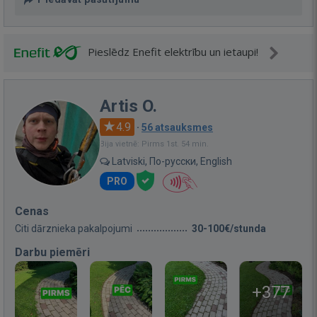
Pieslēdz Enefit elektrību un ietaupi!
Artis O.
4.9
·
56 atsauksmes
Bija vietnē: Pirms 1st. 54 min.
Latviski, По-русски, English
PRO
Cenas
Citi dārznieka pakalpojumi
30-100€/stunda
Darbu piemēri
+377