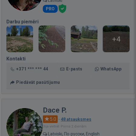
Latviski
PRO
Darbu piemēri
+4
Kontakti
+371 *** *** 44
E-pasts
WhatsApp
Piedāvāt pasūtījumu
Dace P.
5.0
·
48 atsauksmes
Bija vietnē: Pirms 2 dienām
Latviski, По-русски, English