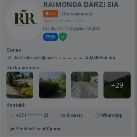
RAIMONDA DĀRZI SIA
5.0
·
25 atsauksmes
Bija vietnē: Pirms 15 min.
Latviski, По-русски, English
PRO
Cenas
Citi dārznieka pakalpojumi
50,00€/stunda
Darbu piemēri
+29
Kontakti
+371 *** *** 22
E-pasts
WhatsApp
Piedāvāt pasūtījumu