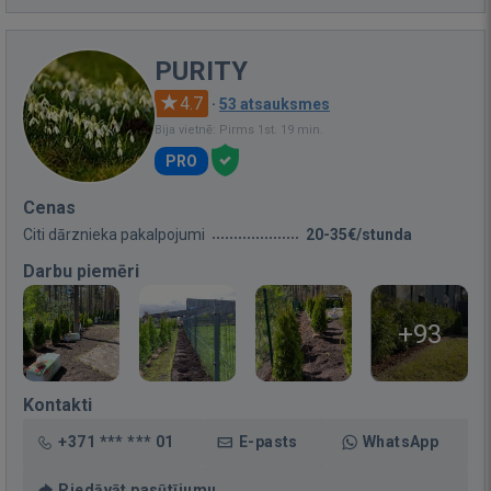
PURITY
4.7
·
53 atsauksmes
Bija vietnē: Pirms 1st. 19 min.
PRO
Cenas
Citi dārznieka pakalpojumi
20-35€/stunda
Darbu piemēri
+93
Kontakti
+371 *** *** 01
E-pasts
WhatsApp
Piedāvāt pasūtījumu