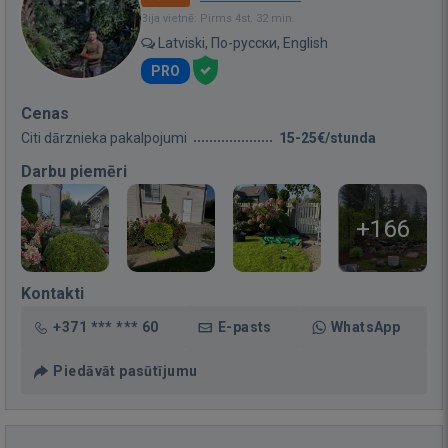
Bija vietnē: Pirms 4st. 32 min.
Latviski, По-русски, English
PRO
Cenas
Citi dārznieka pakalpojumi
15-25€/stunda
Darbu piemēri
+166
Kontakti
+371 *** *** 60
E-pasts
WhatsApp
Piedāvāt pasūtījumu