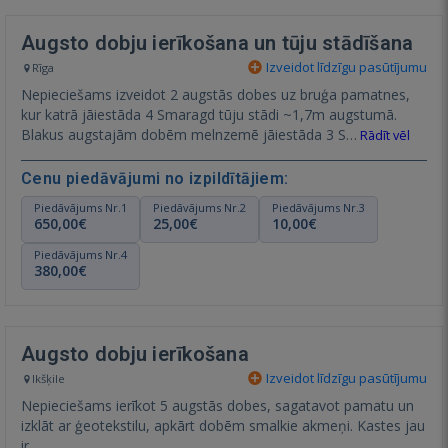
Augsto dobju ierīkošana un tūju stādīšana
Izveidot līdzīgu pasūtījumu
Rīga
Nepieciešams izveidot 2 augstās dobes uz bruģa pamatnes,
kur katrā jāiestāda 4 Smaragd tūju stādi ~1,7m augstumā.
Blakus augstajām dobēm melnzemē jāiestāda 3 S…
Rādīt vēl
Cenu piedāvājumi no izpildītājiem:
Piedāvājums Nr.1
Piedāvājums Nr.2
Piedāvājums Nr.3
650,00€
25,00€
10,00€
Piedāvājums Nr.4
380,00€
Augsto dobju ierīkošana
Izveidot līdzīgu pasūtījumu
Ikšķile
Nepieciešams ierīkot 5 augstās dobes, sagatavot pamatu un
izklāt ar ģeotekstilu, apkārt dobēm smalkie akmeņi. Kastes jau
ir.