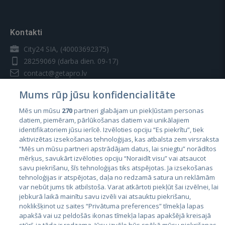
Kontakti
City24 SIA, (40003692375)
28259069
(darba dien. 09-17)
contact@getapro.lv
Mums rūp jūsu konfidencialitāte
Mēs un mūsu
270
partneri glabājam un piekļūstam personas
datiem, piemēram, pārlūkošanas datiem vai unikālajiem
identifikatoriem jūsu ierīcē. Izvēloties opciju “Es piekrītu”, tiek
Valstis
aktivizētas izsekošanas tehnoloģijas, kas atbalsta zem virsraksta
Igaunija
“Mēs un mūsu partneri apstrādājam datus, lai sniegtu” norādītos
mērķus, savukārt izvēloties opciju “Noraidīt visu” vai atsaucot
Latvija
savu piekrišanu, šīs tehnoloģijas tiks atspējotas. Ja izsekošanas
tehnoloģijas ir atspējotas, daļa no redzamā satura un reklāmām
Lietuva
var nebūt jums tik atbilstoša. Varat atkārtoti piekļūt šai izvēlnei, lai
jebkurā laikā mainītu savu izvēli vai atsauktu piekrišanu,
noklikšķinot uz saites “Privātuma preferences” tīmekļa lapas
apakšā vai uz peldošās ikonas tīmekļa lapas apakšējā kreisajā