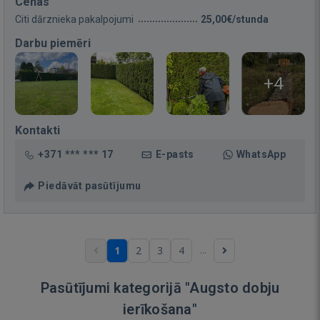
Cenas
Citi dārznieka pakalpojumi
25,00€/stunda
Darbu piemēri
+4
Kontakti
+371 *** *** 17
E-pasts
WhatsApp
Piedāvāt pasūtījumu
...
1
2
3
4
Pasūtījumi kategorijā "Augsto dobju
ierīkošana"