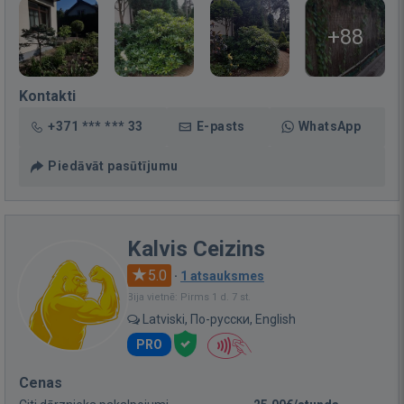
+88
Kontakti
+371 *** *** 33
E-pasts
WhatsApp
Piedāvāt pasūtījumu
Kalvis Ceizins
5.0
·
1 atsauksmes
Bija vietnē: Pirms 1 d. 7 st.
Latviski, По-русски, English
PRO
Cenas