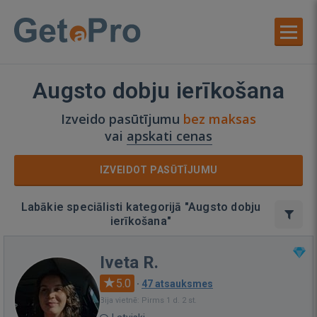
Augsto dobju ierīkošana
Izveido pasūtījumu
bez maksas
vai
apskati cenas
IZVEIDOT PASŪTĪJUMU
Labākie speciālisti kategorijā "Augsto dobju
ierīkošana"
Iveta R.
5.0
·
47 atsauksmes
Bija vietnē: Pirms 1 d. 2 st.