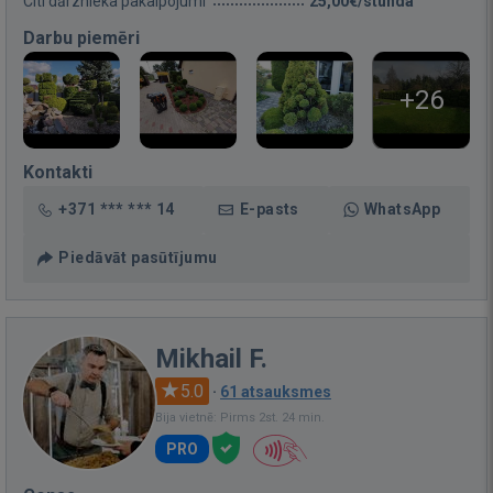
Citi dārznieka pakalpojumi
25,00€/stunda
Darbu piemēri
+26
Kontakti
+371 *** *** 14
E-pasts
WhatsApp
Piedāvāt pasūtījumu
Mikhail F.
5.0
·
61 atsauksmes
Bija vietnē: Pirms 2st. 24 min.
PRO