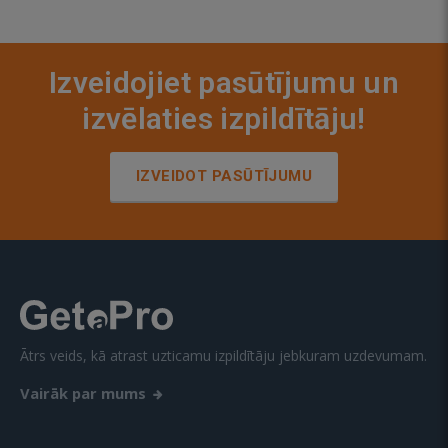
Izveidojiet pasūtījumu un
izvēlaties izpildītāju!
IZVEIDOT PASŪTĪJUMU
Ātrs veids, kā atrast uzticamu izpildītāju jebkuram uzdevumam.
Vairāk par mums