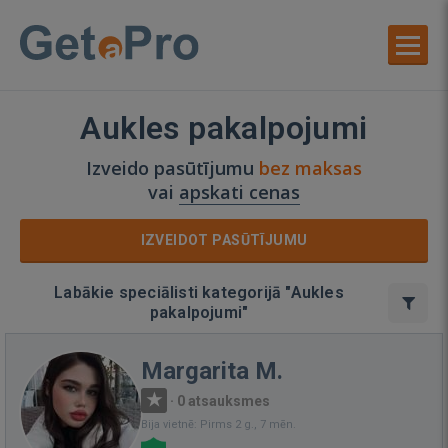
Aukles pakalpojumi
Izveido pasūtījumu
bez maksas
vai
apskati cenas
IZVEIDOT PASŪTĪJUMU
Labākie speciālisti kategorijā "Aukles
pakalpojumi"
Margarita M.
·
0 atsauksmes
Bija vietnē: Pirms 2 g., 7 mēn.