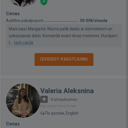
Cenas
Auklītes pakalpojumi
30-50€/stunda
Mani sauc Margarita. Mums patīk darbs ar dzīvniekiem un
uzkopšanas darbi. Komandā esam divas meitenes. Runājam
L...
lasīt vairāk
IZVEIDOT PASŪTĪJUMU
Valeria Aleksnina
·
0 atsauksmes
Bija vietnē: Pirms 9 mēn.
По-русски, English
Cenas