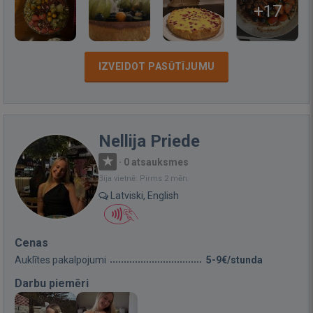
+17
IZVEIDOT PASŪTĪJUMU
Nellija Priede
·
0 atsauksmes
Bija vietnē: Pirms 2 mēn.
Latviski, English
Cenas
Auklītes pakalpojumi
5-9€/stunda
Darbu piemēri