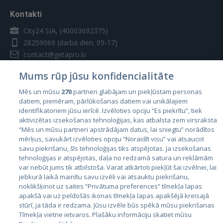
Kontakti
City24 SIA, (40003692375)
28259069
(darba dien. 09-17)
contact@getapro.lv
Mums rūp jūsu konfidencialitāte
Mēs un mūsu
270
partneri glabājam un piekļūstam personas
datiem, piemēram, pārlūkošanas datiem vai unikālajiem
identifikatoriem jūsu ierīcē. Izvēloties opciju “Es piekrītu”, tiek
Valstis
aktivizētas izsekošanas tehnoloģijas, kas atbalsta zem virsraksta
Igaunija
“Mēs un mūsu partneri apstrādājam datus, lai sniegtu” norādītos
mērķus, savukārt izvēloties opciju “Noraidīt visu” vai atsaucot
Latvija
savu piekrišanu, šīs tehnoloģijas tiks atspējotas. Ja izsekošanas
tehnoloģijas ir atspējotas, daļa no redzamā satura un reklāmām
Lietuva
var nebūt jums tik atbilstoša. Varat atkārtoti piekļūt šai izvēlnei, lai
jebkurā laikā mainītu savu izvēli vai atsauktu piekrišanu,
noklikšķinot uz saites “Privātuma preferences” tīmekļa lapas
apakšā vai uz peldošās ikonas tīmekļa lapas apakšējā kreisajā
stūrī, ja tāda ir redzama. Jūsu izvēle būs spēkā mūsu piekrišanas
Tīmekļa vietne ietvaros. Plašāku informāciju skatiet mūsu