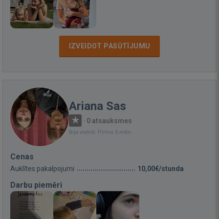
IZVEIDOT PASŪTĪJUMU
Ariana Sas
·
0 atsauksmes
Bija vietnē: Pirms 5 mēn.
Cenas
Auklītes pakalpojumi
10,00€/stunda
Darbu piemēri