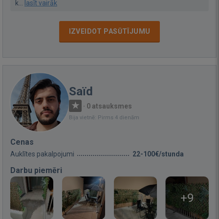
k...
lasīt vairāk
IZVEIDOT PASŪTĪJUMU
Saïd
·
0 atsauksmes
Bija vietnē: Pirms 4 dienām
Cenas
Auklītes pakalpojumi
22-100€/stunda
Darbu piemēri
+9