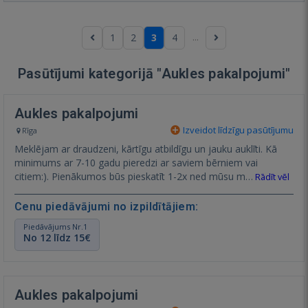
...
1
2
3
4
Pasūtījumi kategorijā "Aukles pakalpojumi"
Aukles pakalpojumi
Izveidot līdzīgu pasūtījumu
Rīga
Meklējam ar draudzeni, kārtīgu atbildīgu un jauku auklīti. Kā
minimums ar 7-10 gadu pieredzi ar saviem bērniem vai
citiem:). Pienākumos būs pieskatīt 1-2x ned mūsu m…
Rādīt vēl
Cenu piedāvājumi no izpildītājiem:
Piedāvājums Nr.1
No 12 līdz 15€
Aukles pakalpojumi