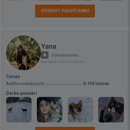
IZVEIDOT PASŪTĪJUMU
Yana
·
0 atsauksmes
Bija vietnē: Pirms 27 dienām
Cenas
Auklītes pakalpojumi
6-15€/stunda
Darbu piemēri
+6