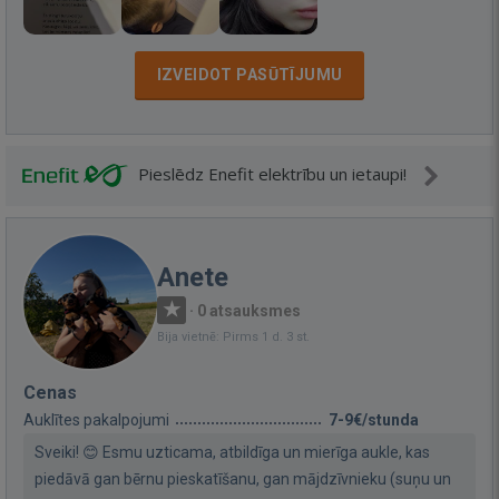
IZVEIDOT PASŪTĪJUMU
Pieslēdz Enefit elektrību un ietaupi!
Anete
·
0 atsauksmes
Bija vietnē: Pirms 1 d. 3 st.
Cenas
Auklītes pakalpojumi
7-9€/stunda
Sveiki! 😊 Esmu uzticama, atbildīga un mierīga aukle, kas
piedāvā gan bērnu pieskatīšanu, gan mājdzīvnieku (suņu un