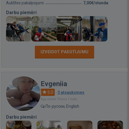
Auklītes pakalpojumi
7,00€/stunda
Darbu piemēri
IZVEIDOT PASŪTĪJUMU
Evgeniia
5.0
·
3 atsauksmes
Bija vietnē: Pirms 1 mēn.
По-русски, English
Darbu piemēri