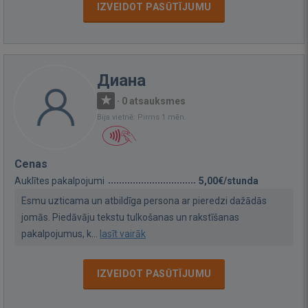
IZVEIDOT PASŪTĪJUMU
Диана
·
0 atsauksmes
Bija vietnē: Pirms 1 mēn.
Cenas
Auklītes pakalpojumi
5,00€/stunda
Esmu uzticama un atbildīga persona ar pieredzi dažādās
jomās. Piedāvāju tekstu tulkošanas un rakstīšanas
pakalpojumus, k...
lasīt vairāk
IZVEIDOT PASŪTĪJUMU