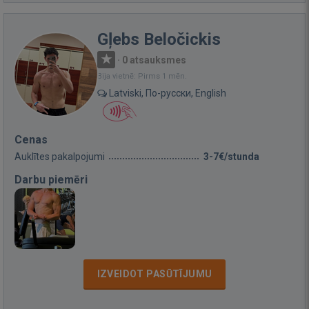
Gļebs Beločickis
·
0 atsauksmes
Bija vietnē: Pirms 1 mēn.
Latviski, По-русски, English
Cenas
Auklītes pakalpojumi
3-7€/stunda
Darbu piemēri
IZVEIDOT PASŪTĪJUMU