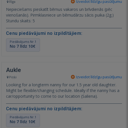
Izveidot līdzīgu pasūtījumu
Rīga
Nepieciešams pieskatīt bērnus vakaros un brīvdienās (pēc
vienošanās). Pirmklasniece un bērnudārzu sācis puika (2g.)
Stundu skaits: 5
Cenu piedāvājumi no izpildītājiem:
Piedāvājums Nr.1
No 7 līdz 10€
Aukle
Izveidot līdzīgu pasūtījumu
Piņķi
Looking for a longterm nanny for our 1.5 year old daughter.
Might be flexible/changing schedule. Ideally if the nanny has a
car/opportunity to come to our location (Saliena).
Cenu piedāvājumi no izpildītājiem:
Piedāvājums Nr.1
No 7 līdz 10€