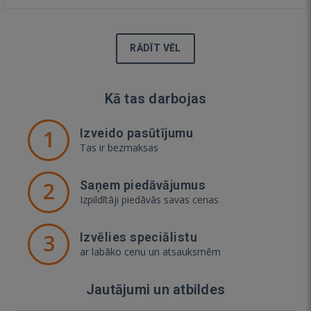
RĀDĪT VĒL
Kā tas darbojas
1
Izveido pasūtījumu
Tas ir bezmaksas
2
Saņem piedāvājumus
Izpildītāji piedāvās savas cenas
3
Izvēlies speciālistu
ar labāko cenu un atsauksmēm
Jautājumi un atbildes