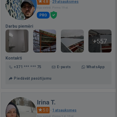
4.8
·
29 atsauksmes
Bija vietnē: Pirms 19 st.
PRO
Darbu piemēri
+557
Kontakti
+371 *** *** 75
E-pasts
WhatsApp
Piedāvāt pasūtījumu
Irina T.
5.0
·
1 atsauksmes
Bija vietnē: Pirms 1 d. 13 st.