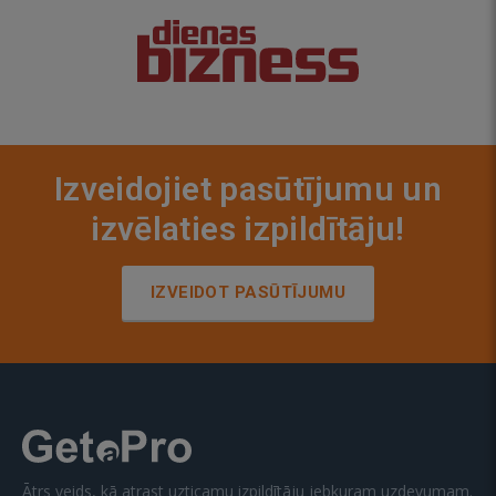
Izveidojiet pasūtījumu un
izvēlaties izpildītāju!
IZVEIDOT PASŪTĪJUMU
Ātrs veids, kā atrast uzticamu izpildītāju jebkuram uzdevumam.