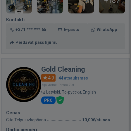
+187
Kontakti
+371 *** *** 65
E-pasts
WhatsApp
Piedāvāt pasūtījumu
Gold Cleaning
4.9
·
44 atsauksmes
Bija vietnē: Pirms 7 st.
Latviski, По-русски, English
PRO
Cenas
Cita Telpu uzkopšana
10,00€/stunda
Darbu piemēri