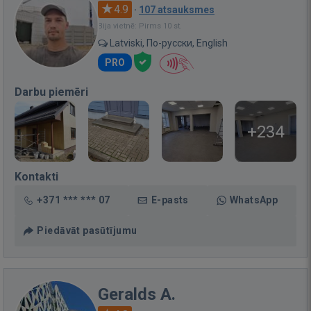
4.9
·
107 atsauksmes
Bija vietnē: Pirms 10 st.
Latviski, По-русски, English
PRO
Darbu piemēri
+234
Kontakti
+371 *** *** 07
E-pasts
WhatsApp
Piedāvāt pasūtījumu
Geralds A.