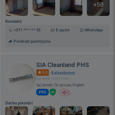
+50
Kontakti
+371 *** *** 55
E-pasts
WhatsApp
Piedāvāt pasūtījumu
SIA Cleanland PHS
5.0
·
8 atsauksmes
Bija vietnē: Pirms 2 mēn.
Latviski, По-русски, English
PRO
Darbu piemēri