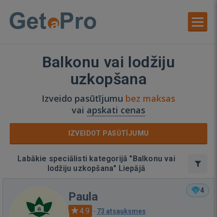
Balkonu vai lodžiju
uzkopšana
Izveido pasūtījumu
bez maksas
vai
apskati cenas
IZVEIDOT PASŪTĪJUMU
Labākie speciālisti kategorijā "Balkonu vai
lodžiju uzkopšana" Liepājā
4
Paula
4.9
·
73 atsauksmes