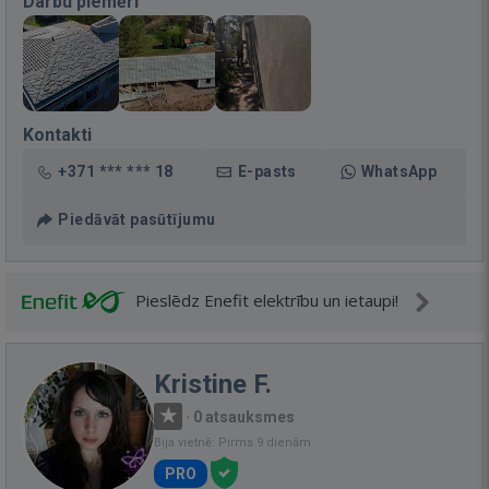
Darbu piemēri
Kontakti
+371 *** *** 18
E-pasts
WhatsApp
Piedāvāt pasūtījumu
Pieslēdz Enefit elektrību un ietaupi!
Kristine F.
·
0 atsauksmes
Bija vietnē: Pirms 9 dienām
PRO