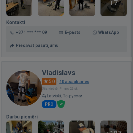
+7
Kontakti
+371 *** *** 09
E-pasts
WhatsApp
Piedāvāt pasūtījumu
Vladislavs
5.0
·
10 atsauksmes
Bija vietnē: Pirms 23 st.
Latviski, По-русски
PRO
Darbu piemēri