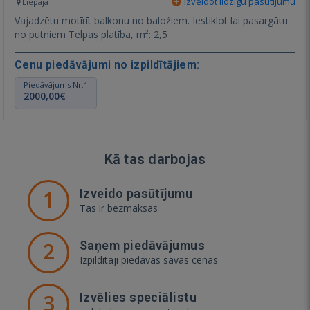
Izveidot līdzīgu pasūtījumu
Liepāja
Vajadzētu motīrīt balkonu no baloźiem. Iestiklot lai pasargātu
no putniem Telpas platība, m²: 2,5
Cenu piedāvājumi no izpildītājiem:
Piedāvājums Nr.1
2000,00€
Kā tas darbojas
1
Izveido pasūtījumu
Tas ir bezmaksas
2
Saņem piedāvājumus
Izpildītāji piedāvās savas cenas
3
Izvēlies speciālistu