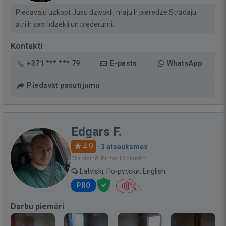
Piedāvāju uzkopt Jūsu dzīvokli, māju.Ir pieredze.Strādāju
ātri.Ir savi līdzekļi un piederumi.
Kontakti
+371 *** *** 79
E-pasts
WhatsApp
Piedāvāt pasūtījumu
Edgars F.
4.9
·
3 atsauksmes
Bija vietnē: Pirms 13 dienām
Latviski, По-русски, English
PRO
Darbu piemēri