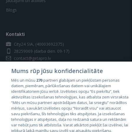
Jautājumi un atbildes
Blogs
Kontakti
City24 SIA, (40003692375)
28259069
(darba dien. 09-17)
contact@getapro.lv
Mums rūp jūsu konfidencialitāte
Mēs un mūsu
270
partneri glabājam un piekļūstam personas
datiem, piemēram, pārlūkošanas datiem vai unikālajiem
identifikatoriem jūsu ierīcē. Izvēloties opciju “Es piekrītu”, tiek
Valstis
aktivizētas izsekošanas tehnoloģijas, kas atbalsta zem virsraksta
Igaunija
“Mēs un mūsu partneri apstrādājam datus, lai sniegtu” norādītos
mērķus, savukārt izvēloties opciju “Noraidīt visu” vai atsaucot
Latvija
savu piekrišanu, šīs tehnoloģijas tiks atspējotas. Ja izsekošanas
tehnoloģijas ir atspējotas, daļa no redzamā satura un reklāmām
Lietuva
var nebūt jums tik atbilstoša. Varat atkārtoti piekļūt šai izvēlnei, lai
jebkurā laikā mainītu savu izvēli vai atsauktu piekrišanu,