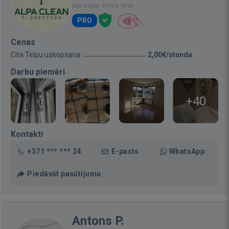
Bija vietnē: Pirms 10 st.
PRO
Cenas
Cita Telpu uzkopšana
2,00€/stunda
Darbu piemēri
+40
Kontakti
+371 *** *** 24
E-pasts
WhatsApp
Piedāvāt pasūtījumu
Antons P.