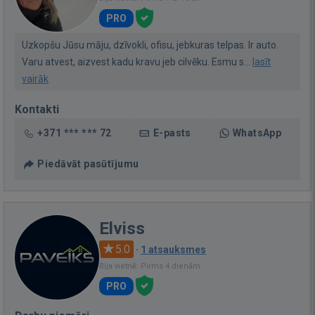
PRO
Uzkopšu Jūsu māju, dzīvokli, ofisu, jebkuras telpas. Ir auto.
Varu atvest, aizvest kadu kravu jeb cilvēku. Esmu s...
lasīt
vairāk
Kontakti
+371 *** *** 72
E-pasts
WhatsApp
Piedāvāt pasūtījumu
Elviss
5.0
·
1 atsauksmes
Bija vietnē: Pirms 4 dienām
PRO