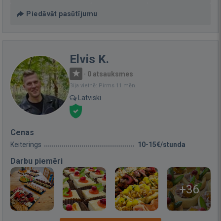
Piedāvāt pasūtījumu
Elvis K.
·
0 atsauksmes
Bija vietnē: Pirms 11 mēn.
Latviski
Cenas
Keiterings
10-15€/stunda
Darbu piemēri
+36