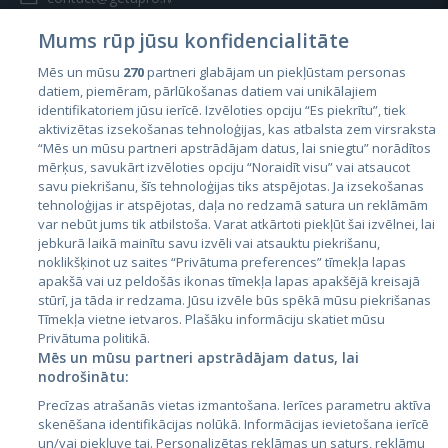
Mums rūp jūsu konfidencialitāte
Mēs un mūsu
270
partneri glabājam un piekļūstam personas
datiem, piemēram, pārlūkošanas datiem vai unikālajiem
identifikatoriem jūsu ierīcē. Izvēloties opciju “Es piekrītu”, tiek
Valstis
aktivizētas izsekošanas tehnoloģijas, kas atbalsta zem virsraksta
Igaunija
“Mēs un mūsu partneri apstrādājam datus, lai sniegtu” norādītos
mērķus, savukārt izvēloties opciju “Noraidīt visu” vai atsaucot
Latvija
savu piekrišanu, šīs tehnoloģijas tiks atspējotas. Ja izsekošanas
tehnoloģijas ir atspējotas, daļa no redzamā satura un reklāmām
Lietuva
var nebūt jums tik atbilstoša. Varat atkārtoti piekļūt šai izvēlnei, lai
jebkurā laikā mainītu savu izvēli vai atsauktu piekrišanu,
noklikšķinot uz saites “Privātuma preferences” tīmekļa lapas
apakšā vai uz peldošās ikonas tīmekļa lapas apakšējā kreisajā
stūrī, ja tāda ir redzama. Jūsu izvēle būs spēkā mūsu piekrišanas
Tīmekļa vietne ietvaros. Plašāku informāciju skatiet mūsu
Privātuma politikā.
Mēs un mūsu partneri apstrādājam datus, lai
nodrošinātu:
City24.lv
CVbankas.lt
Precīzas atrašanās vietas izmantošana. Ierīces parametru aktīva
City24.ee
Kainos.lt
skenēšana identifikācijas nolūkā. Informācijas ievietošana ierīcē
un/vai piekļuve tai. Personalizētas reklāmas un saturs, reklāmu
GetaPro.lv
Paslaugos.lt