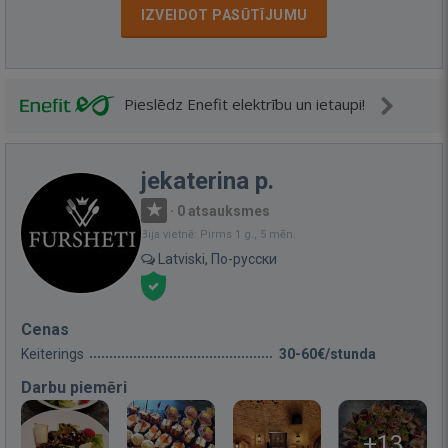
IZVEIDOT PASŪTĪJUMU
Pieslēdz Enefit elektrību un ietaupi!
jekaterina p.
·
0 atsauksmes
Bija vietnē: Pirms 1 g., 5 mēn.
Latviski, По-русски
Cenas
Keiterings
30-60€/stunda
Darbu piemēri
+13