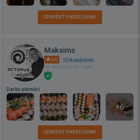
IZVEIDOT PASŪTĪJUMU
Maksims
5.0
·
10 atsauksmes
Bija vietnē: Pirms 4 g., 1 mēn.
Darbu piemēri
+6
IZVEIDOT PASŪTĪJUMU