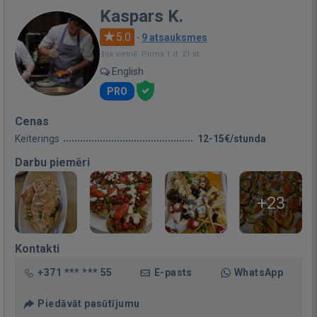
Kaspars K.
5.0
·
9 atsauksmes
Bija vietnē: Pirms 1 d. 21 st.
English
PRO
Cenas
Keiterings
12-15€/stunda
Darbu piemēri
+23
Kontakti
+371 *** *** 55
E-pasts
WhatsApp
Piedāvāt pasūtījumu