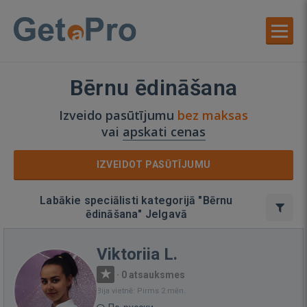
Bērnu ēdināšana
Izveido pasūtījumu
bez maksas
vai
apskati cenas
IZVEIDOT PASŪTĪJUMU
Labākie speciālisti kategorijā "Bērnu
ēdināšana" Jelgavā
Viktoriia L.
·
0 atsauksmes
Bija vietnē: Pirms 2 mēn.