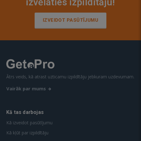
izvēlaties izpildītāju!
IZVEIDOT PASŪTĪJUMU
Ātrs veids, kā atrast uzticamu izpildītāju jebkuram uzdevumam.
Vairāk par mums
Kā tas darbojas
Kā izveidot pasūtījumu
Kā kļūt par izpildītāju