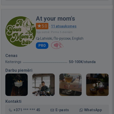
At your mom's
5.0
·
11 atsauksmes
Bija vietnē: Pirms 5 dienām
Latviski, По-русски, English
PRO
Cenas
Keiterings
50-100€/stunda
Darbu piemēri
+19
Kontakti
+371 *** *** 45
E-pasts
WhatsApp