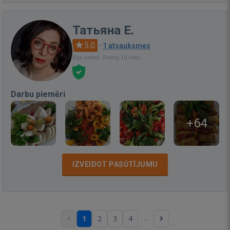
Татьяна Е.
5.0
·
1 atsauksmes
Bija vietnē: Pirms 10 mēn.
Darbu piemēri
+64
IZVEIDOT PASŪTĪJUMU
...
1
2
3
4