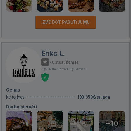
IZVEIDOT PASŪTĪJUMU
Ēriks L.
·
0 atsauksmes
Bija vietnē: Pirms 1 g., 3 mēn.
Cenas
Keiterings
100-350€/stunda
Darbu piemēri
+10