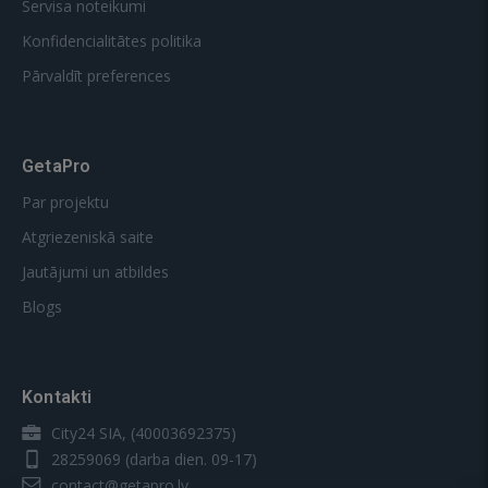
Servisa noteikumi
Konfidencialitātes politika
Pārvaldīt preferences
GetaPro
Par projektu
Atgriezeniskā saite
Jautājumi un atbildes
Blogs
Kontakti
City24 SIA, (40003692375)
28259069
(darba dien. 09-17)
contact@getapro.lv