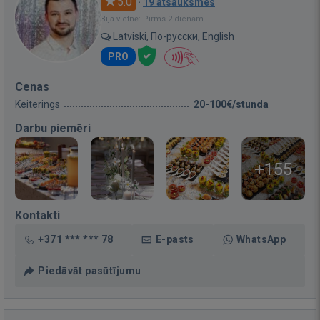
5.0
·
19 atsauksmes
Bija vietnē: Pirms 2 dienām
Latviski, По-русски, English
PRO
Cenas
Keiterings
20-100€/stunda
Darbu piemēri
+155
Kontakti
+371 *** *** 78
E-pasts
WhatsApp
Piedāvāt pasūtījumu