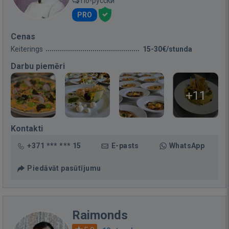
По-русски
PRO
Cenas
Keiterings
15-30€/stunda
Darbu piemēri
+11
Kontakti
+371 *** *** 15
E-pasts
WhatsApp
Piedāvāt pasūtījumu
Raimonds