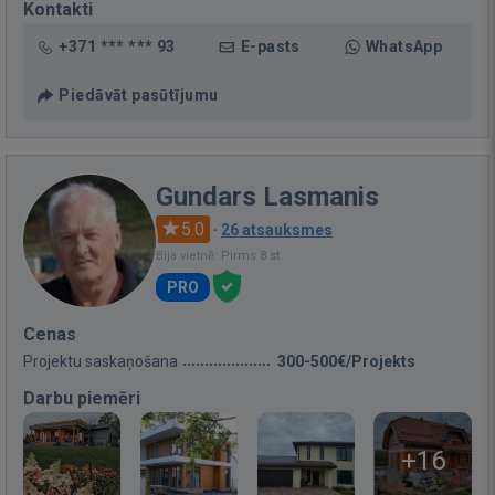
Kontakti
+371 *** *** 93
E-pasts
WhatsApp
Piedāvāt pasūtījumu
Gundars Lasmanis
5.0
·
26 atsauksmes
Bija vietnē: Pirms 8 st.
PRO
Cenas
Projektu saskaņošana
300-500€/Projekts
Darbu piemēri
+16