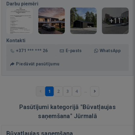
Darbu piemēri
+11
Kontakti
+371 *** *** 26
E-pasts
WhatsApp
Piedāvāt pasūtījumu
...
1
2
3
4
Pasūtījumi kategorijā "Būvatļaujas
saņemšana" Jūrmalā
Būvatļaujas saņemšana