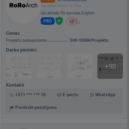
Bija vietnē: Pirms 1 d. 10 st.
Latviski, По-русски, English
PRO
Cenas
Projektu saskaņošana
500-1500€/Projekts
Darbu piemēri
+98
Kontakti
+371 *** *** 10
E-pasts
WhatsApp
Piedāvāt pasūtījumu