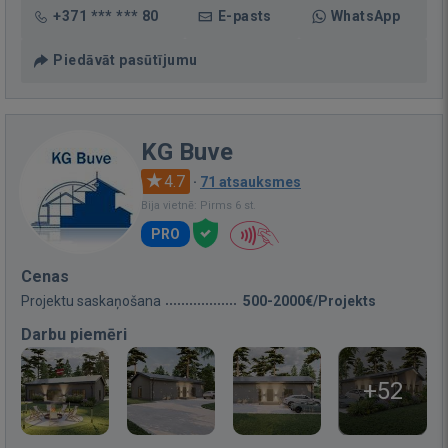
+371 *** *** 80
E-pasts
WhatsApp
Piedāvāt pasūtījumu
KG Buve
4.7
·
71 atsauksmes
Bija vietnē: Pirms 6 st.
PRO
Cenas
Projektu saskaņošana
500-2000€/Projekts
Darbu piemēri
+52