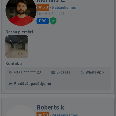
5.0
·
5 atsauksmes
Bija vietnē: Pirms 22 min.
PRO
Darbu piemēri
Kontakti
+371 *** *** 23
E-pasts
WhatsApp
Piedāvāt pasūtījumu
Roberts k.
5.0
·
24 atsauksmes