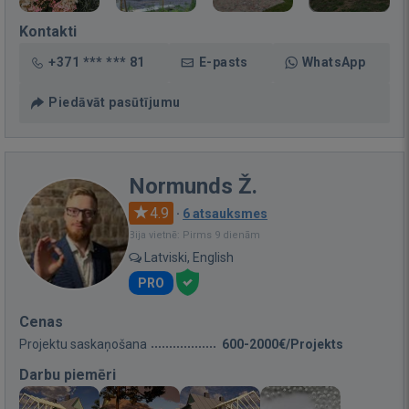
Kontakti
+371 *** *** 81
E-pasts
WhatsApp
Piedāvāt pasūtījumu
Normunds Ž.
4.9
·
6 atsauksmes
Bija vietnē: Pirms 9 dienām
Latviski, English
PRO
Cenas
Projektu saskaņošana
600-2000€/Projekts
Darbu piemēri