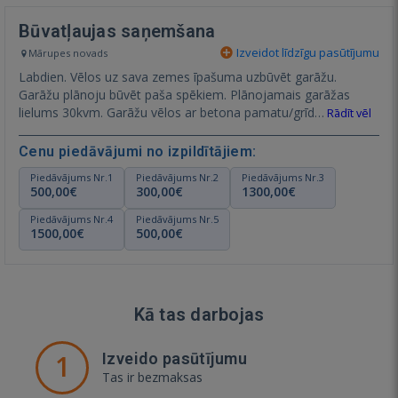
Būvatļaujas saņemšana
Izveidot līdzīgu pasūtījumu
Mārupes novads
Labdien. Vēlos uz sava zemes īpašuma uzbūvēt garāžu.
Garāžu plānoju būvēt paša spēkiem. Plānojamais garāžas
lielums 30kvm. Garāžu vēlos ar betona pamatu/grīd…
Rādīt vēl
Cenu piedāvājumi no izpildītājiem:
Piedāvājums Nr.1
Piedāvājums Nr.2
Piedāvājums Nr.3
500,00€
300,00€
1300,00€
Piedāvājums Nr.4
Piedāvājums Nr.5
1500,00€
500,00€
Kā tas darbojas
1
Izveido pasūtījumu
Tas ir bezmaksas