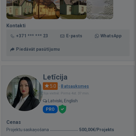
Kontakti
+371 *** *** 23
E-pasts
WhatsApp
Piedāvāt pasūtījumu
Letīcija
5.0
·
8 atsauksmes
Bija vietnē: Pirms 4st. 37 min.
Latviski, English
PRO
Cenas
Projektu saskaņošana
500,00€/Projekts