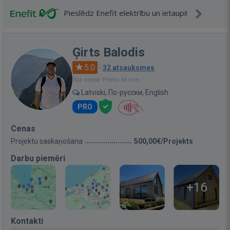
Pieslēdz Enefit elektrību un ietaupi!
Ģirts Balodis
5.0
·
32 atsauksmes
Bija vietnē: Pirms 56 min.
Latviski, По-русски, English
PRO
Cenas
Projektu saskaņošana
500,00€/Projekts
Darbu piemēri
+16
Kontakti