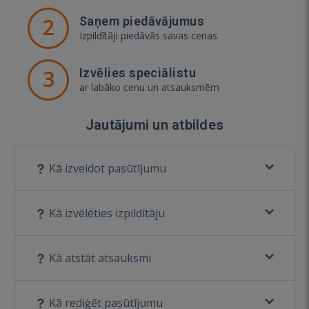
2
Saņem piedāvājumus
Izpildītāji piedāvās savas cenas
3
Izvēlies speciālistu
ar labāko cenu un atsauksmēm
Jautājumi un atbildes
Kā izveidot pasūtījumu
Kā izvēlēties izpildītāju
Kā atstāt atsauksmi
Kā rediģēt pasūtījumu