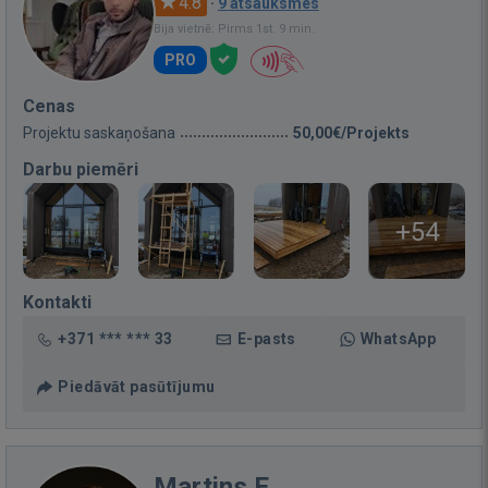
4.8
·
9 atsauksmes
Bija vietnē: Pirms 1st. 9 min.
PRO
Cenas
Projektu saskaņošana
50,00€/Projekts
Darbu piemēri
+54
Kontakti
+371 *** *** 33
E-pasts
WhatsApp
Piedāvāt pasūtījumu
Martins E.