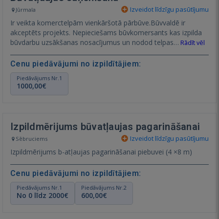
Izveidot līdzīgu pasūtījumu
Jūrmala
Ir veikta komerctelpām vienkāršotā pārbūve.Būvvaldē ir
akceptēts projekts. Nepieciešams būvkomersants kas izpilda
būvdarbu uzsākšanas nosacījumus un nodod telpas…
Rādīt vēl
Cenu piedāvājumi no izpildītājiem:
Piedāvājums Nr.1
1000,00€
Izpildmērijums būvatļaujas pagarināšanai
Izveidot līdzīgu pasūtījumu
Sēbruciems
Izpildmērijums b-atļaujas pagarināšanai piebuvei (4 ×8 m)
Cenu piedāvājumi no izpildītājiem:
Piedāvājums Nr.1
Piedāvājums Nr.2
No 0 līdz 2000€
600,00€