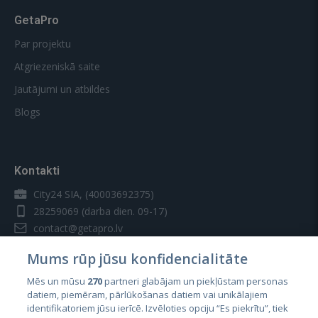
GetaPro
Par projektu
Atgriezeniskā saite
Jautājumi un atbildes
Blogs
Kontakti
City24 SIA, (40003692375)
28259069
(darba dien. 09-17)
contact@getapro.lv
Mums rūp jūsu konfidencialitāte
Mēs un mūsu
270
partneri glabājam un piekļūstam personas
datiem, piemēram, pārlūkošanas datiem vai unikālajiem
identifikatoriem jūsu ierīcē. Izvēloties opciju “Es piekrītu”, tiek
Valstis