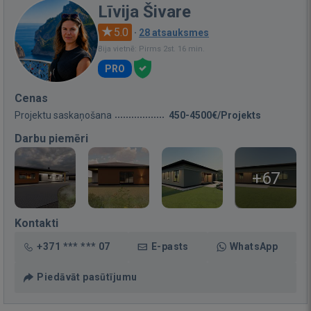
Līvija Šivare
5.0
·
28 atsauksmes
Bija vietnē: Pirms 2st. 16 min.
PRO
Cenas
Projektu saskaņošana
450-4500€/Projekts
Darbu piemēri
+67
Kontakti
+371 *** *** 07
E-pasts
WhatsApp
Piedāvāt pasūtījumu