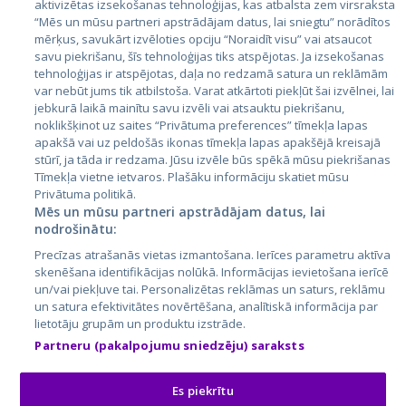
aktivizētas izsekošanas tehnoloģijas, kas atbalsta zem virsraksta
Igaunija
“Mēs un mūsu partneri apstrādājam datus, lai sniegtu” norādītos
mērķus, savukārt izvēloties opciju “Noraidīt visu” vai atsaucot
Latvija
savu piekrišanu, šīs tehnoloģijas tiks atspējotas. Ja izsekošanas
tehnoloģijas ir atspējotas, daļa no redzamā satura un reklāmām
Lietuva
var nebūt jums tik atbilstoša. Varat atkārtoti piekļūt šai izvēlnei, lai
jebkurā laikā mainītu savu izvēli vai atsauktu piekrišanu,
noklikšķinot uz saites “Privātuma preferences” tīmekļa lapas
apakšā vai uz peldošās ikonas tīmekļa lapas apakšējā kreisajā
stūrī, ja tāda ir redzama. Jūsu izvēle būs spēkā mūsu piekrišanas
Tīmekļa vietne ietvaros. Plašāku informāciju skatiet mūsu
Privātuma politikā.
Mēs un mūsu partneri apstrādājam datus, lai
nodrošinātu:
City24.lv
CVbankas.lt
Precīzas atrašanās vietas izmantošana. Ierīces parametru aktīva
City24.ee
Kainos.lt
skenēšana identifikācijas nolūkā. Informācijas ievietošana ierīcē
un/vai piekļuve tai. Personalizētas reklāmas un saturs, reklāmu
GetaPro.lv
Paslaugos.lt
un satura efektivitātes novērtēšana, analītiskā informācija par
GetaPro.ee
auto24.ee
lietotāju grupām un produktu izstrāde.
Skelbiu.lt
KV.ee
Partneru (pakalpojumu sniedzēju) saraksts
Autoplius.lt
Osta.ee
Aruodas.lt
KuldneBörs.ee
Es piekrītu