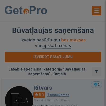
Būvatļaujas saņemšana
Izveido pasūtījumu
bez maksas
vai
apskati cenas
IZVEIDOT PASŪTĪJUMU
Labākie speciālisti kategorijā "Būvatļaujas
saņemšana" Jūrmalā
2
Ritvars
5.0
·
7 atsauksmes
Bija vietnē: Pirms 3st. 12 min.