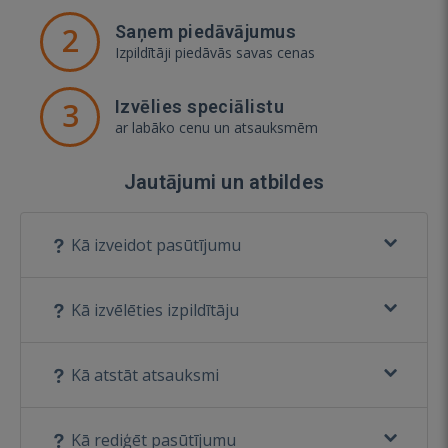
2
Saņem piedāvājumus
Izpildītāji piedāvās savas cenas
3
Izvēlies speciālistu
ar labāko cenu un atsauksmēm
Jautājumi un atbildes
Kā izveidot pasūtījumu
Kā izvēlēties izpildītāju
Kā atstāt atsauksmi
Kā rediģēt pasūtījumu