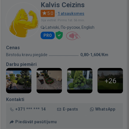
Kalvis Ceizins
5.0
·
1 atsauksmes
Bija vietnē: Pirms 1st. 56 min.
Latviski, По-русски, English
PRO
Cenas
Birstošu kravu piegāde
0,80-1,60€/Km
Darbu piemēri
+26
Kontakti
+371 *** *** 14
E-pasts
WhatsApp
Piedāvāt pasūtījumu