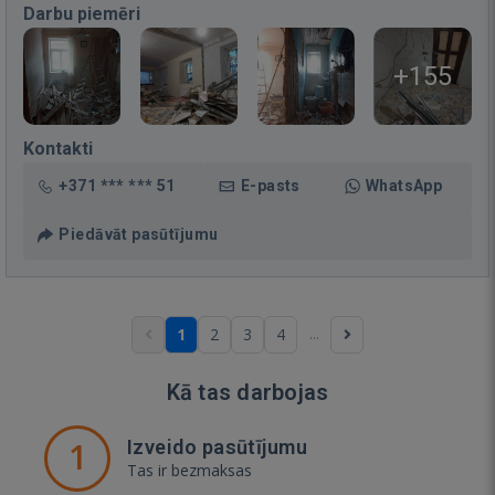
Darbu piemēri
+155
Kontakti
+371 *** *** 51
E-pasts
WhatsApp
Piedāvāt pasūtījumu
...
1
2
3
4
Kā tas darbojas
1
Izveido pasūtījumu
Tas ir bezmaksas