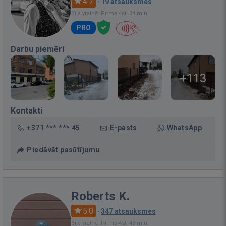
4.7
·
19 atsauksmes
Bija vietnē: Pirms 4st. 34 min.
PRO
Darbu piemēri
+113
Kontakti
+371 *** *** 45
E-pasts
WhatsApp
Piedāvāt pasūtījumu
Roberts K.
5.0
·
347 atsauksmes
Bija vietnē: Pirms 4st. 43 min.