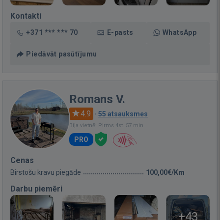
Kontakti
+371 *** *** 70
E-pasts
WhatsApp
Piedāvāt pasūtījumu
Romans V.
4.9
·
55 atsauksmes
Bija vietnē: Pirms 4st. 57 min.
PRO
Cenas
Birstošu kravu piegāde
100,00€/Km
Darbu piemēri
+43