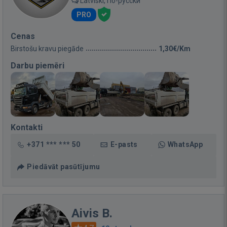
Latviski, По-русски
PRO
Cenas
Birstošu kravu piegāde
1,30€/Km
Darbu piemēri
Kontakti
+371 *** *** 50
E-pasts
WhatsApp
Piedāvāt pasūtījumu
Aivis B.