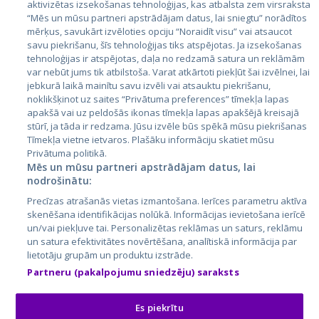
aktivizētas izsekošanas tehnoloģijas, kas atbalsta zem virsraksta
Igaunija
“Mēs un mūsu partneri apstrādājam datus, lai sniegtu” norādītos
mērķus, savukārt izvēloties opciju “Noraidīt visu” vai atsaucot
Latvija
savu piekrišanu, šīs tehnoloģijas tiks atspējotas. Ja izsekošanas
tehnoloģijas ir atspējotas, daļa no redzamā satura un reklāmām
Lietuva
var nebūt jums tik atbilstoša. Varat atkārtoti piekļūt šai izvēlnei, lai
jebkurā laikā mainītu savu izvēli vai atsauktu piekrišanu,
noklikšķinot uz saites “Privātuma preferences” tīmekļa lapas
apakšā vai uz peldošās ikonas tīmekļa lapas apakšējā kreisajā
stūrī, ja tāda ir redzama. Jūsu izvēle būs spēkā mūsu piekrišanas
Tīmekļa vietne ietvaros. Plašāku informāciju skatiet mūsu
Privātuma politikā.
Mēs un mūsu partneri apstrādājam datus, lai
nodrošinātu:
City24.lv
CVbankas.lt
Precīzas atrašanās vietas izmantošana. Ierīces parametru aktīva
City24.ee
Kainos.lt
skenēšana identifikācijas nolūkā. Informācijas ievietošana ierīcē
un/vai piekļuve tai. Personalizētas reklāmas un saturs, reklāmu
GetaPro.lv
Paslaugos.lt
un satura efektivitātes novērtēšana, analītiskā informācija par
GetaPro.ee
auto24.ee
lietotāju grupām un produktu izstrāde.
Skelbiu.lt
KV.ee
Partneru (pakalpojumu sniedzēju) saraksts
Autoplius.lt
Osta.ee
Aruodas.lt
KuldneBörs.ee
Es piekrītu