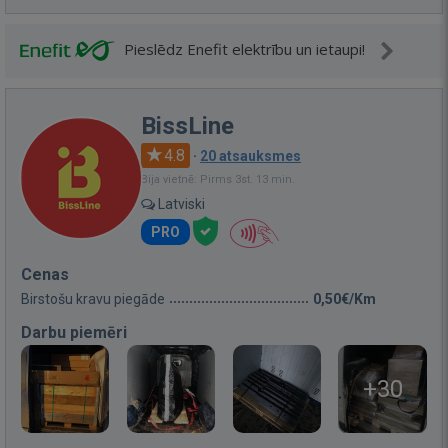
Pieslēdz Enefit elektrību un ietaupi!
BissLine
4.8
·
20 atsauksmes
Bija vietnē: Pirms 3st. 13 min.
Latviski
PRO
Cenas
Birstošu kravu piegāde
0,50€/Km
Darbu piemēri
+30