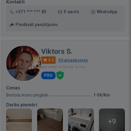
Kontakti
+371 *** *** 83
E-pasts
WhatsApp
Piedāvāt pasūtījumu
Viktors S.
4.9
·
50 atsauksmes
Bija vietnē: Pirms 4st. 42 min.
PRO
Cenas
Birstošu kravu piegāde
1-5€/Km
Darbu piemēri
+9