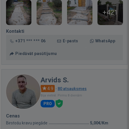
+421
Kontakti
+371 *** *** 06
E-pasts
WhatsApp
Piedāvāt pasūtījumu
Arvids S.
4.9
·
80 atsauksmes
Bija vietnē: Pirms 8 dienām
PRO
Cenas
Birstošu kravu piegāde
5,00€/Km