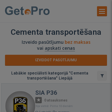
Cementa transportēšana
Izveido pasūtījumu
bez maksas
vai
apskati cenas
IZVEIDOT PASŪTĪJUMU
Labākie speciālisti kategorijā "Cementa
transportēšana" Liepājā
SIA P36
·
0 atsauksmes
Bija vietnē: Pirms 10 dienām