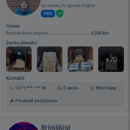
Latviski, По-русски, English
PRO
Cenas
Birstošu kravu piegāde
0,25€/Km
Darbu piemēri
+70
Kontakti
+371 *** *** 94
E-pasts
WhatsApp
Piedāvāt pasūtījumu
Brīnišķīgi