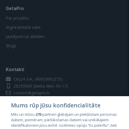
GetaPro
Par projektu
Atgriezeniskā saite
Jautājumi un atbildes
Blogs
Kontakti
City24 SIA, (40003692375)
28259069
(darba dien. 09-17)
contact@getapro.lv
Mums rūp jūsu konfidencialitāte
Mēs un mūsu
270
partneri glabājam un piekļūstam personas
datiem, piemēram, pārlūkošanas datiem vai unikālajiem
identifikatoriem jūsu ierīcē. Izvēloties opciju “Es piekrītu”, tiek
Valstis