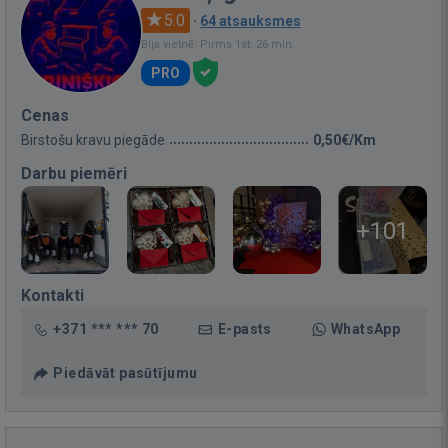
5.0
·
64 atsauksmes
Bija vietnē: Pirms 1st. 26 min.
PRO
Cenas
Birstošu kravu piegāde
0,50€/Km
Darbu piemēri
+101
Kontakti
+371 *** *** 70
E-pasts
WhatsApp
Piedāvāt pasūtījumu