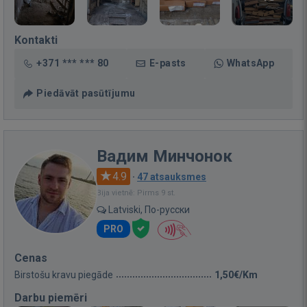
Kontakti
+371 *** *** 80
E-pasts
WhatsApp
Piedāvāt pasūtījumu
Вадим Минчонок
4.9
·
47 atsauksmes
Bija vietnē: Pirms 9 st.
Latviski, По-русски
PRO
Cenas
Birstošu kravu piegāde
1,50€/Km
Darbu piemēri