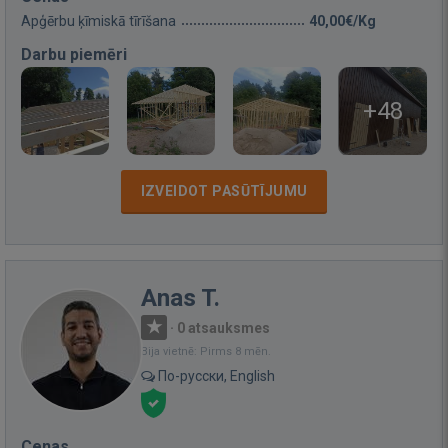
Apģērbu ķīmiskā tīrīšana
40,00€/Kg
Darbu piemēri
+48
IZVEIDOT PASŪTĪJUMU
Anas T.
·
0 atsauksmes
Bija vietnē: Pirms 8 mēn.
По-русски, English
Cenas