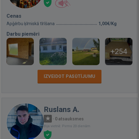
Cenas
Apģērbu ķīmiskā tīrīšana
1,00€/Kg
Darbu piemēri
+254
IZVEIDOT PASŪTĪJUMU
Ruslans A.
·
0 atsauksmes
Bija vietnē: Pirms 20 dienām