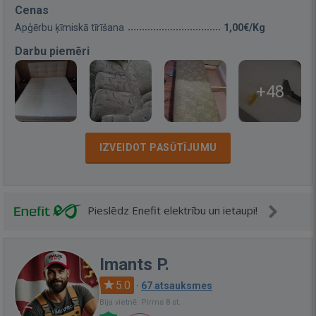
Cenas
Apģērbu ķīmiskā tīrīšana
1,00€/Kg
Darbu piemēri
+48
IZVEIDOT PASŪTĪJUMU
Pieslēdz Enefit elektrību un ietaupi!
Imants P.
5.0
·
67 atsauksmes
Bija vietnē: Pirms 8 st.