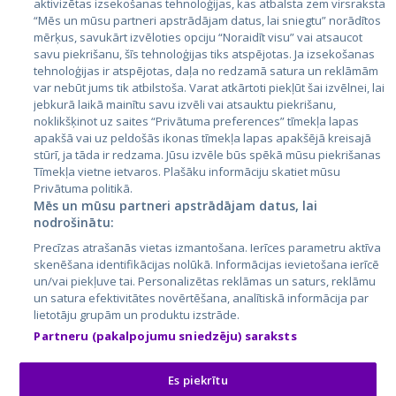
aktivizētas izsekošanas tehnoloģijas, kas atbalsta zem virsraksta
Igaunija
“Mēs un mūsu partneri apstrādājam datus, lai sniegtu” norādītos
mērķus, savukārt izvēloties opciju “Noraidīt visu” vai atsaucot
Latvija
savu piekrišanu, šīs tehnoloģijas tiks atspējotas. Ja izsekošanas
tehnoloģijas ir atspējotas, daļa no redzamā satura un reklāmām
Lietuva
var nebūt jums tik atbilstoša. Varat atkārtoti piekļūt šai izvēlnei, lai
jebkurā laikā mainītu savu izvēli vai atsauktu piekrišanu,
noklikšķinot uz saites “Privātuma preferences” tīmekļa lapas
apakšā vai uz peldošās ikonas tīmekļa lapas apakšējā kreisajā
stūrī, ja tāda ir redzama. Jūsu izvēle būs spēkā mūsu piekrišanas
Tīmekļa vietne ietvaros. Plašāku informāciju skatiet mūsu
Privātuma politikā.
Mēs un mūsu partneri apstrādājam datus, lai
nodrošinātu:
City24.lv
CVbankas.lt
Precīzas atrašanās vietas izmantošana. Ierīces parametru aktīva
City24.ee
Kainos.lt
skenēšana identifikācijas nolūkā. Informācijas ievietošana ierīcē
un/vai piekļuve tai. Personalizētas reklāmas un saturs, reklāmu
GetaPro.lv
Paslaugos.lt
un satura efektivitātes novērtēšana, analītiskā informācija par
GetaPro.ee
auto24.ee
lietotāju grupām un produktu izstrāde.
Skelbiu.lt
KV.ee
Partneru (pakalpojumu sniedzēju) saraksts
Autoplius.lt
Osta.ee
Aruodas.lt
KuldneBörs.ee
Es piekrītu