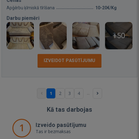
Cenas
Apģērbu ķīmiskā tīrīšana
10-20€/Kg
Darbu piemēri
+50
IZVEIDOT PASŪTĪJUMU
...
1
2
3
4
Kā tas darbojas
1
Izveido pasūtījumu
Tas ir bezmaksas