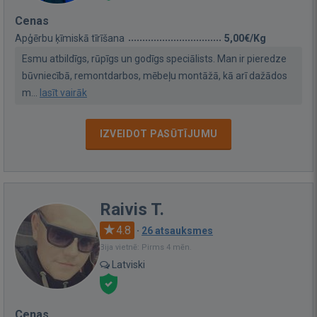
Cenas
Apģērbu ķīmiskā tīrīšana
5,00€/Kg
Esmu atbildīgs, rūpīgs un godīgs speciālists. Man ir pieredze
būvniecībā, remontdarbos, mēbeļu montāžā, kā arī dažādos
m...
lasīt vairāk
IZVEIDOT PASŪTĪJUMU
Raivis T.
4.8
·
26 atsauksmes
Bija vietnē: Pirms 4 mēn.
Latviski
Cenas