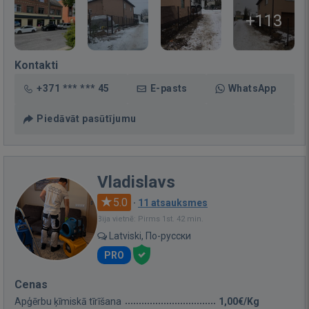
+113
Kontakti
+371 *** *** 45
E-pasts
WhatsApp
Piedāvāt pasūtījumu
Vladislavs
5.0
·
11 atsauksmes
Bija vietnē: Pirms 1st. 42 min.
Latviski, По-русски
PRO
Cenas
Apģērbu ķīmiskā tīrīšana
1,00€/Kg