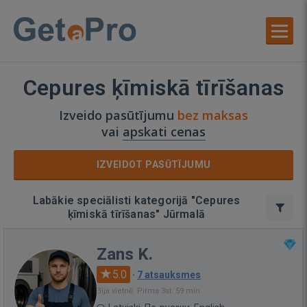
Cepures ķīmiskā tīrīšanas
Izveido pasūtījumu
bez maksas
vai
apskati cenas
IZVEIDOT PASŪTĪJUMU
Labākie speciālisti kategorijā "Cepures
ķīmiskā tīrīšanas" Jūrmalā
Zans K.
5.0
·
7 atsauksmes
Bija vietnē: Pirms 3st. 59 min.