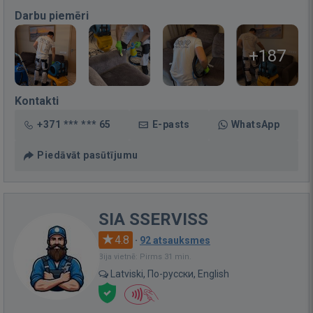
Darbu piemēri
+187
Kontakti
+371 *** *** 65
E-pasts
WhatsApp
Piedāvāt pasūtījumu
SIA SSERVISS
4.8
·
92 atsauksmes
Bija vietnē: Pirms 31 min.
Latviski, По-русски, English