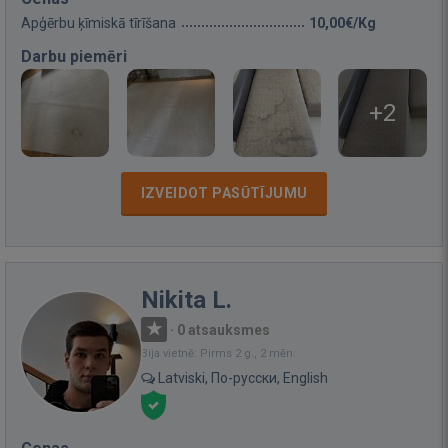
Apģērbu ķīmiskā tīrīšana
10,00€/Kg
Darbu piemēri
+2
IZVEIDOT PASŪTĪJUMU
Nikita L.
·
0 atsauksmes
Bija vietnē: Pirms 2 g., 2 mēn.
Latviski, По-русски, English