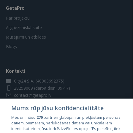
GetaPro
Par projektu
Atgriezeniskā saite
Jautājumi un atbildes
Blogs
Kontakti
City24 SIA, (40003692375)
28259069
(darba dien. 09-17)
contact@getapro.lv
Mums rūp jūsu konfidencialitāte
Mēs un mūsu
270
partneri glabājam un piekļūstam personas
datiem, piemēram, pārlūkošanas datiem vai unikālajiem
identifikatoriem jūsu ierīcē. Izvēloties opciju “Es piekrītu”, tiek
Valstis