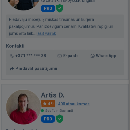
Latviski, По-русски, English
PRO
Piedāvāju mēbeļu ķīmiskās tīrīšanas un kurjera
pakalpojumus. Par izdevīgam cenam. Kvalitatīvi, rūpīgi un
jums ērtā laik...
lasīt vairāk
Kontakti
+371 *** *** 38
E-pasts
WhatsApp
Piedāvāt pasūtījumu
Artis D.
4.9
·
400 atsauksmes
Šobrīd mājas lapā
PRO