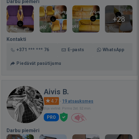
Darbu piemēri
+28
Kontakti
+371 *** *** 76
E-pasts
WhatsApp
Piedāvāt pasūtījumu
Aivis B.
4.7
·
19 atsauksmes
Bija vietnē: Pirms 2st. 52 min.
PRO
Darbu piemēri