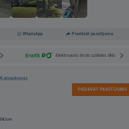
WhatsApp
Piedāvāt pasūtījumu
Elektroauto ātrās uzlādes tīkls
95 atsauksmes
PIEDĀVĀT PASŪTĪJUMU
00€/cm