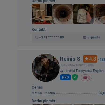
Darbu piemēri
Kontakti
+371 *** *** 09
E-pasts
Reinis S.
4.8
·
18
Bija vietnē: Pirms 9 min.
Latviski, По-русски, English
PRO
Cenas
Metāla urbšana
25,
Darbu piemēri