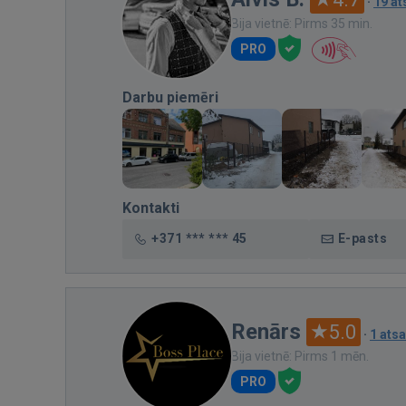
·
19 a
Bija vietnē: Pirms 35 min.
PRO
Darbu piemēri
Kontakti
+371 *** *** 45
E-pasts
Renārs
5.0
·
1 ats
Bija vietnē: Pirms 1 mēn.
PRO