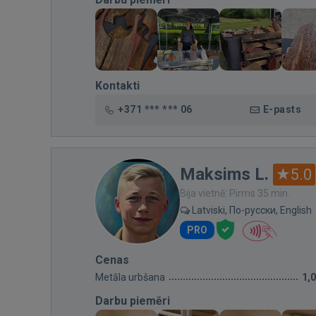
Kontakti
+371 *** *** 06
E-pasts
Maksims L.
5.0
Bija vietnē: Pirms 35 min.
Latviski, По-русски, English
PRO
Cenas
Metāla urbšana
1,
Darbu piemēri