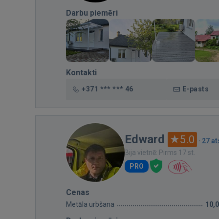
Darbu piemēri
Kontakti
+371 *** *** 46
E-pasts
Edward
5.0
·
27 a
Bija vietnē: Pirms 17 st.
PRO
Cenas
Metāla urbšana
10,