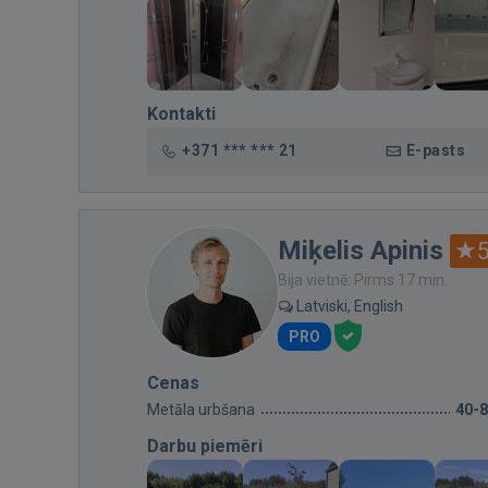
Kontakti
+371 *** *** 21
E-pasts
Miķelis Apinis
5
Bija vietnē: Pirms 17 min.
Latviski, English
PRO
Cenas
Metāla urbšana
40-
Darbu piemēri