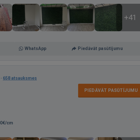
+41
WhatsApp
Piedāvāt pasūtījumu
·
658 atsauksmes
PIEDĀVĀT PASŪTĪJUMU
00€/cm