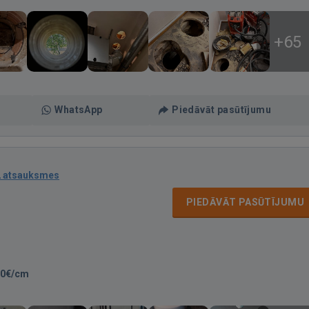
+65
WhatsApp
Piedāvāt pasūtījumu
2 atsauksmes
PIEDĀVĀT PASŪTĪJUMU
00€/cm