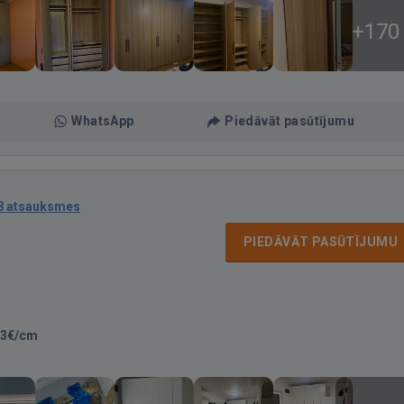
+170
WhatsApp
Piedāvāt pasūtījumu
8 atsauksmes
PIEDĀVĀT PASŪTĪJUMU
-3€/cm