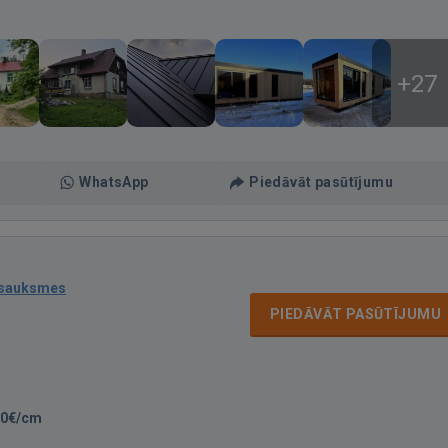
+27
WhatsApp
Piedāvāt pasūtījumu
tsauksmes
PIEDĀVĀT PASŪTĪJUMU
00€/cm