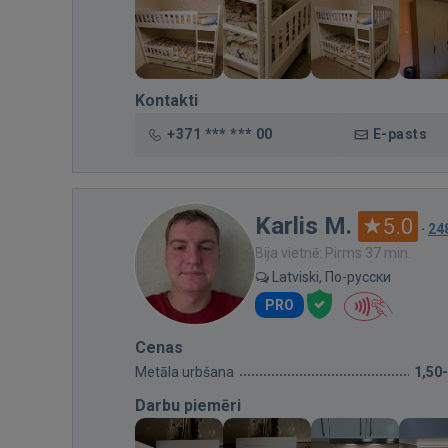
Kontakti
+371 *** *** 00
E-pasts
Karlis M.
5.0
·
24
Bija vietnē: Pirms 37 min.
Latviski, По-русски
PRO
Cenas
Metāla urbšana
1,50
Darbu piemēri