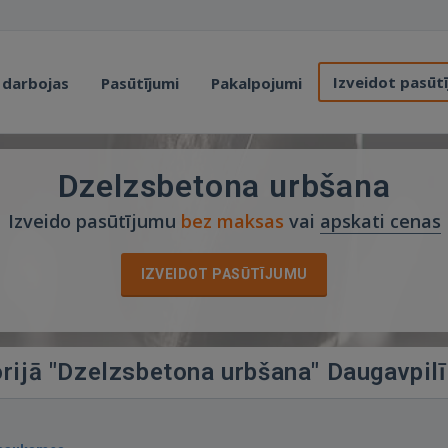
Izveidot pasūt
 darbojas
Pasūtījumi
Pakalpojumi
Dzelzsbetona urbšana
Izveido pasūtījumu
bez maksas
vai
apskati cenas
IZVEIDOT PASŪTĪJUMU
orijā "Dzelzsbetona urbšana" Daugavpilī