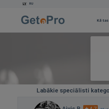
LV
RU
Kā tas
Labākie speciālisti kateg
Aivis B.
4.7