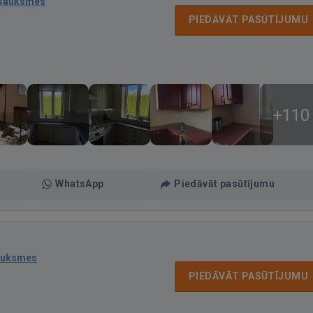
tsauksmes
PIEDĀVĀT PASŪTĪJUMU
+110
WhatsApp
Piedāvāt pasūtījumu
auksmes
PIEDĀVĀT PASŪTĪJUMU