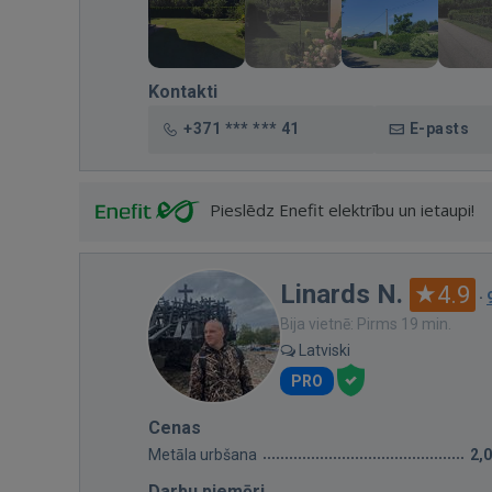
Kontakti
+371 *** *** 41
E-pasts
Pieslēdz Enefit elektrību un ietaupi!
Linards N.
4.9
·
Bija vietnē: Pirms 19 min.
Latviski
PRO
Cenas
Metāla urbšana
2,
Darbu piemēri