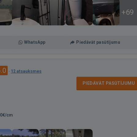
+69
WhatsApp
Piedāvāt pasūtījumu
.0
·
12 atsauksmes
PIEDĀVĀT PASŪTĪJUMU
80€/cm