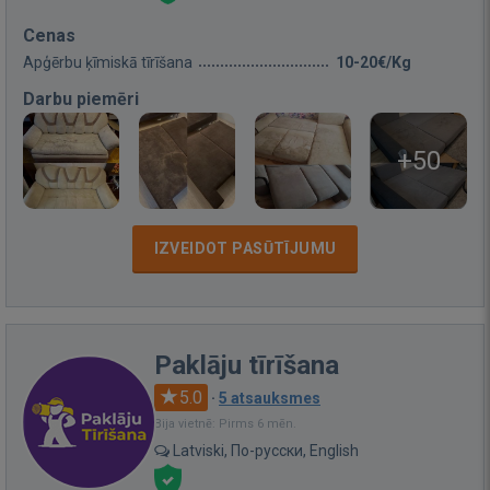
Cenas
Apģērbu ķīmiskā tīrīšana
10-20€/Kg
Darbu piemēri
+50
IZVEIDOT PASŪTĪJUMU
Paklāju tīrīšana
5.0
·
5 atsauksmes
Bija vietnē: Pirms 6 mēn.
Latviski, По-русски, English