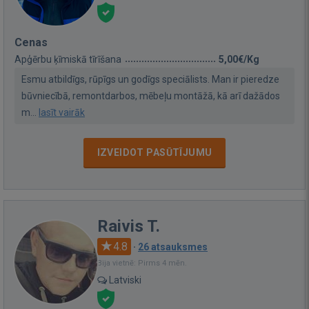
Cenas
Apģērbu ķīmiskā tīrīšana
5,00€/Kg
Esmu atbildīgs, rūpīgs un godīgs speciālists. Man ir pieredze
būvniecībā, remontdarbos, mēbeļu montāžā, kā arī dažādos
m...
lasīt vairāk
IZVEIDOT PASŪTĪJUMU
Raivis T.
4.8
·
26 atsauksmes
Bija vietnē: Pirms 4 mēn.
Latviski