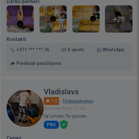
Darbu piemēri
+28
Kontakti
+371 *** *** 76
E-pasts
WhatsApp
Piedāvāt pasūtījumu
Vladislavs
5.0
·
10 atsauksmes
Bija vietnē: Pirms 1 d. 3 st.
Latviski, По-русски
PRO
Cenas