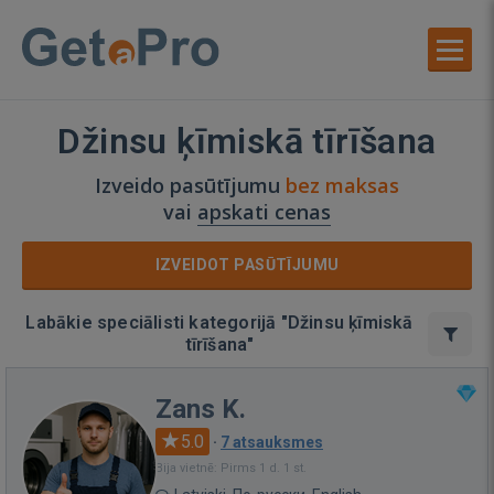
Džinsu ķīmiskā tīrīšana
Izveido pasūtījumu
bez maksas
vai
apskati cenas
IZVEIDOT PASŪTĪJUMU
Labākie speciālisti kategorijā "Džinsu ķīmiskā
tīrīšana"
Zans K.
5.0
·
7 atsauksmes
Bija vietnē: Pirms 1 d. 1 st.