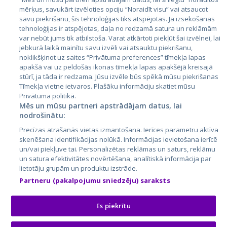
mērķus, savukārt izvēloties opciju “Noraidīt visu” vai atsaucot
Latvija
savu piekrišanu, šīs tehnoloģijas tiks atspējotas. Ja izsekošanas
tehnoloģijas ir atspējotas, daļa no redzamā satura un reklāmām
Lietuva
var nebūt jums tik atbilstoša. Varat atkārtoti piekļūt šai izvēlnei, lai
jebkurā laikā mainītu savu izvēli vai atsauktu piekrišanu,
noklikšķinot uz saites “Privātuma preferences” tīmekļa lapas
apakšā vai uz peldošās ikonas tīmekļa lapas apakšējā kreisajā
stūrī, ja tāda ir redzama. Jūsu izvēle būs spēkā mūsu piekrišanas
Tīmekļa vietne ietvaros. Plašāku informāciju skatiet mūsu
Privātuma politikā.
Mēs un mūsu partneri apstrādājam datus, lai
nodrošinātu:
City24.lv
CVbankas.lt
Precīzas atrašanās vietas izmantošana. Ierīces parametru aktīva
City24.ee
Kainos.lt
skenēšana identifikācijas nolūkā. Informācijas ievietošana ierīcē
un/vai piekļuve tai. Personalizētas reklāmas un saturs, reklāmu
GetaPro.lv
Paslaugos.lt
un satura efektivitātes novērtēšana, analītiskā informācija par
GetaPro.ee
auto24.ee
lietotāju grupām un produktu izstrāde.
Skelbiu.lt
KV.ee
Partneru (pakalpojumu sniedzēju) saraksts
Autoplius.lt
Osta.ee
Aruodas.lt
KuldneBörs.ee
Es piekrītu