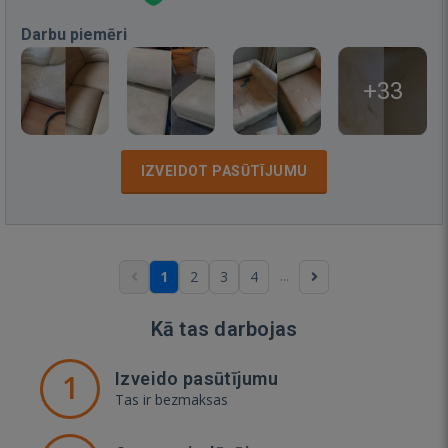
Darbu piemēri
+33
IZVEIDOT PASŪTĪJUMU
...
1
2
3
4
Kā tas darbojas
1
Izveido pasūtījumu
Tas ir bezmaksas