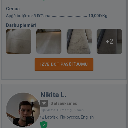
Cenas
Apģērbu ķīmiskā tīrīšana
10,00€/Kg
Darbu piemēri
+2
IZVEIDOT PASŪTĪJUMU
Nikita L.
·
0 atsauksmes
Bija vietnē: Pirms 2 g., 2 mēn.
Latviski, По-русски, English