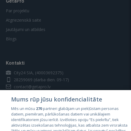
GetaPro
Par projektu
Atgriezeniskā saite
Jautājumi un atbildes
Blogs
Kontakti
City24 SIA, (40003692375)
28259069
(darba dien. 09-17)
contact@getapro.lv
Mums rūp jūsu konfidencialitāte
Mēs un mūsu
270
partneri glabājam un piekļūstam personas
datiem, piemēram, pārlūkošanas datiem vai unikālajiem
identifikatoriem jūsu ierīcē. Izvēloties opciju “Es piekrītu”, tiek
Valstis
aktivizētas izsekošanas tehnoloģijas, kas atbalsta zem virsraksta
Igaunija
“Mēs un mūsu partneri apstrādājam datus, lai sniegtu” norādītos