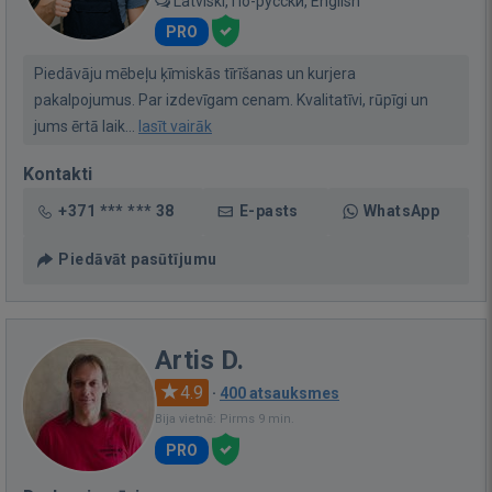
Latviski, По-русски, English
PRO
Piedāvāju mēbeļu ķīmiskās tīrīšanas un kurjera
pakalpojumus. Par izdevīgam cenam. Kvalitatīvi, rūpīgi un
jums ērtā laik...
lasīt vairāk
Kontakti
+371 *** *** 38
E-pasts
WhatsApp
Piedāvāt pasūtījumu
Artis D.
4.9
·
400 atsauksmes
Bija vietnē: Pirms 9 min.
PRO