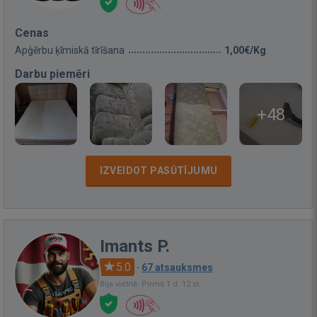
Cenas
Apģērbu ķīmiskā tīrīšana
1,00€/Kg
Darbu piemēri
+48
IZVEIDOT PASŪTĪJUMU
Imants P.
5.0
·
67 atsauksmes
Bija vietnē: Pirms 1 d. 12 st.