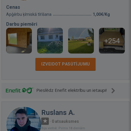
Cenas
Apģērbu ķīmiskā tīrīšana
1,00€/Kg
Darbu piemēri
+254
IZVEIDOT PASŪTĪJUMU
Pieslēdz Enefit elektrību un ietaupi!
Ruslans A.
·
0 atsauksmes
Bija vietnē: Pirms 18 dienām