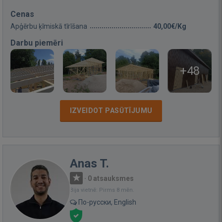
Cenas
Apģērbu ķīmiskā tīrīšana
40,00€/Kg
Darbu piemēri
+48
IZVEIDOT PASŪTĪJUMU
Anas T.
·
0 atsauksmes
Bija vietnē: Pirms 8 mēn.
По-русски, English