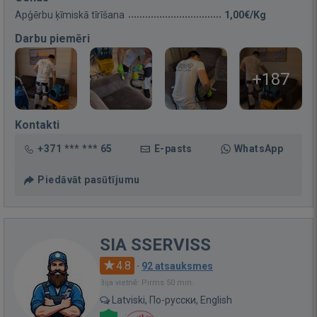
Apģērbu ķīmiskā tīrīšana
1,00€/Kg
Darbu piemēri
+187
Kontakti
+371 *** *** 65
E-pasts
WhatsApp
Piedāvāt pasūtījumu
SIA SSERVISS
4.8
·
92 atsauksmes
Bija vietnē: Pirms 50 min.
Latviski, По-русски, English