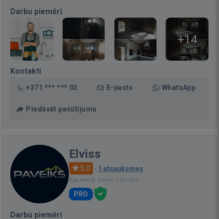
Darbu piemēri
+14
Kontakti
+371 *** *** 02
E-pasts
WhatsApp
Piedāvāt pasūtījumu
Elviss
5.0
·
1 atsauksmes
Bija vietnē: Pirms 2 dienām
PRO
Darbu piemēri