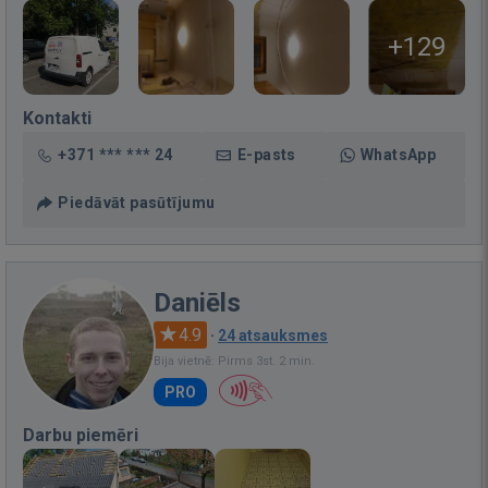
+129
Kontakti
+371 *** *** 24
E-pasts
WhatsApp
Piedāvāt pasūtījumu
Daniēls
4.9
·
24 atsauksmes
Bija vietnē: Pirms 3st. 2 min.
PRO
Darbu piemēri