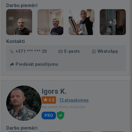
Darbu piemēri
+3
Kontakti
+371 *** *** 20
E-pasts
WhatsApp
Piedāvāt pasūtījumu
Igors K.
4.8
·
72 atsauksmes
Bija vietnē: Pirms 24 dienām
PRO
Darbu piemēri