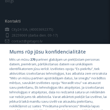
Blogs
Kontakti
City24 SIA, (40003692375)
28259069
(darba dien. 09-17)
contact@getapro.lv
Mums rūp jūsu konfidencialitāte
Mēs un mūsu
270
partneri glabājam un piekļūstam personas
datiem, piemēram, pārlūkošanas datiem vai unikālajiem
identifikatoriem jūsu ierīcē. Izvēloties opciju “Es piekrītu”, tiek
Valstis
aktivizētas izsekošanas tehnoloģijas, kas atbalsta zem virsraksta
Igaunija
“Mēs un mūsu partneri apstrādājam datus, lai sniegtu” norādītos
mērķus, savukārt izvēloties opciju “Noraidīt visu” vai atsaucot
Latvija
savu piekrišanu, šīs tehnoloģijas tiks atspējotas. Ja izsekošanas
tehnoloģijas ir atspējotas, daļa no redzamā satura un reklāmām
Lietuva
var nebūt jums tik atbilstoša. Varat atkārtoti piekļūt šai izvēlnei, lai
jebkurā laikā mainītu savu izvēli vai atsauktu piekrišanu,
noklikšķinot uz saites “Privātuma preferences” tīmekļa lapas