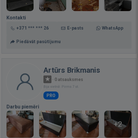
Kontakti
+371 *** *** 26
E-pasts
WhatsApp
Piedāvāt pasūtījumu
Artūrs Brikmanis
·
0 atsauksmes
Bija vietnē: Pirms 7 st.
PRO
Darbu piemēri
+2