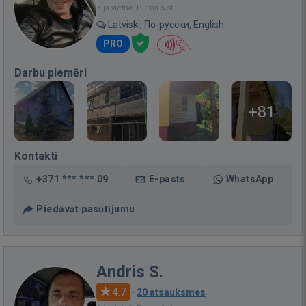
Bija vietnē: Pirms 5 st.
Latviski, По-русски, English
PRO
Darbu piemēri
+81
Kontakti
+371 *** *** 09
E-pasts
WhatsApp
Piedāvāt pasūtījumu
Andris S.
4.7
·
20 atsauksmes