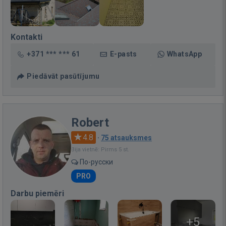
Kontakti
+371 *** *** 61
E-pasts
WhatsApp
Piedāvāt pasūtījumu
Robert
4.8
·
75 atsauksmes
Bija vietnē: Pirms 5 st.
По-русски
PRO
Darbu piemēri
+5