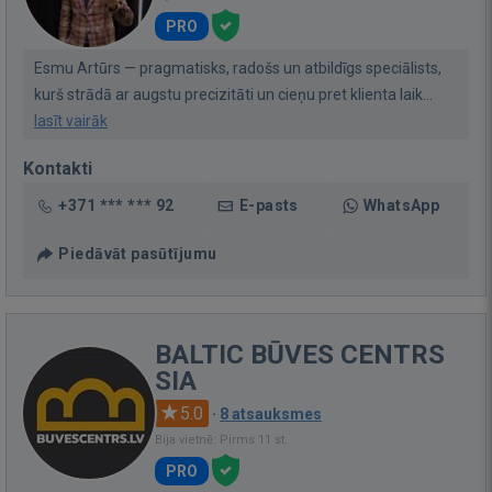
PRO
Esmu Artūrs — pragmatisks, radošs un atbildīgs speciālists,
kurš strādā ar augstu precizitāti un cieņu pret klienta laik...
lasīt vairāk
Kontakti
+371 *** *** 92
E-pasts
WhatsApp
Piedāvāt pasūtījumu
BALTIC BŪVES CENTRS
SIA
5.0
·
8 atsauksmes
Bija vietnē: Pirms 11 st.
PRO