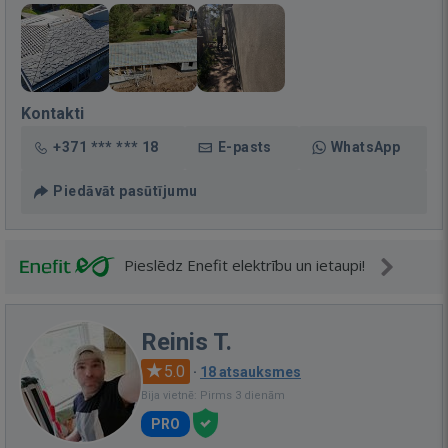
Kontakti
+371 *** *** 18
E-pasts
WhatsApp
Piedāvāt pasūtījumu
Pieslēdz Enefit elektrību un ietaupi!
Reinis T.
5.0
·
18 atsauksmes
Bija vietnē: Pirms 3 dienām
PRO