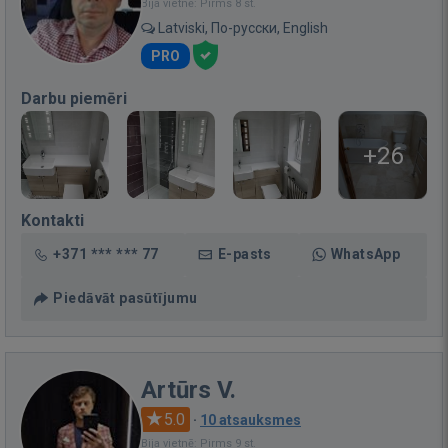
Bija vietnē: Pirms 8 st.
Latviski, По-русски, English
PRO
Darbu piemēri
+26
Kontakti
+371 *** *** 77
E-pasts
WhatsApp
Piedāvāt pasūtījumu
Artūrs V.
5.0
·
10 atsauksmes
Bija vietnē: Pirms 9 st.