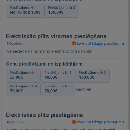
Piedāvājums Nr.1
Piedāvājums Nr.2
No 70 līdz 100€
150,00€
Elektriskās plīts virsmas pieslēgšana
Izveidot līdzīgu pasūtījumu
Ozolnieki
Nepieciešams nomainīt elektrisko plīti dzīvoklī.
Cenu piedāvājumi no izpildītājiem:
Piedāvājums Nr.1
Piedāvājums Nr.2
Piedāvājums Nr.3
35,00€
40,00€
150,00€
Piedāvājums Nr.4
Piedāvājums Nr.5
Rādīt vēl
70,00€
70,00€
Elektriskās plīts pieslēgšana
Izveidot līdzīgu pasūtījumu
Jēkabnieki
Nopirkta jauna elrktriska,vienkarsi parslegt vadus,nomainit-