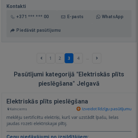
Kontakti
+371 *** *** 00
E-pasts
WhatsApp
Piedāvāt pasūtījumu
...
1
2
3
4
Pasūtījumi kategorijā "Elektriskās plīts
pieslēgšana" Jelgavā
Elektriskās plīts pieslēgšana
Izveidot līdzīgu pasūtījumu
Kalnciems
meklēju sertificētu elektriķi, kurš var uzstādīt īpašu, lielas
jaudas rozeti elektriskajai plītij.
Cenu piedāvājumi no izpildītājiem: