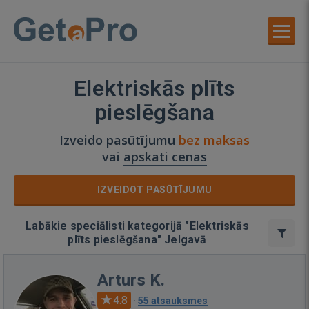
Elektriskās plīts
pieslēgšana
Izveido pasūtījumu
bez maksas
vai
apskati cenas
IZVEIDOT PASŪTĪJUMU
Labākie speciālisti kategorijā "Elektriskās
plīts pieslēgšana" Jelgavā
Arturs K.
4.8
·
55 atsauksmes